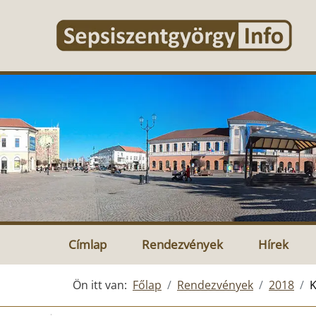
Címlap
Rendezvények
Hírek
Ön itt van:
Főlap
Rendezvények
2018
K