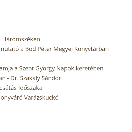
sa Háromszéken
mutató a Bod Péter Megyei Könyvtárban
ramja a Szent György Napok keretében
an - Dr. Szakály Sándor
csátás Időszaka
csonyváró Varázskuckó