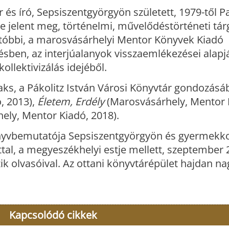
és író, Sepsiszentgyörgyön született, 1979-től P
e jelent meg, történelmi, művelődéstörténeti tár
utóbbi, a marosvásárhelyi Mentor Könyvek Kiadó
sben, az interjúalanyok visszaemlékezései alapj
ollektivizálás idejéből.
ks, a Pákolitz István Városi Könyvtár gondozásáb
, 2013),
Életem, Erdély
(Marosvásárhely, Mentor 
ely, Mentor Kiadó, 2018).
önyvbemutatója Sepsiszentgyörgyön és gyermekk
ttal, a megyeszékhelyi estje mellett, szeptember 
ik olvasóival. Az ottani könyvtárépület hajdan n
Kapcsolódó cikkek