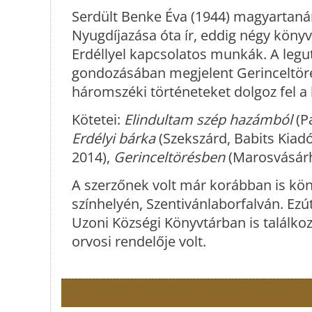
Serdült Benke Éva (1944) magyartanár 
Nyugdíjazása óta ír, eddig négy könyv
Erdéllyel kapcsolatos munkák. A leg
gondozásában megjelent Gerinceltöré
háromszéki történeteket dolgoz fel a k
Kötetei:
Elindultam szép hazámból
(Pa
Erdélyi bárka
(Szekszárd, Babits Kiadó
2014),
Gerinceltörésben
(Marosvásárh
A szerzőnek volt már korábban is k
színhelyén, Szentivánlaborfalván. Ezú
Uzoni Községi Könyvtárban is találkoz
orvosi rendelője volt.