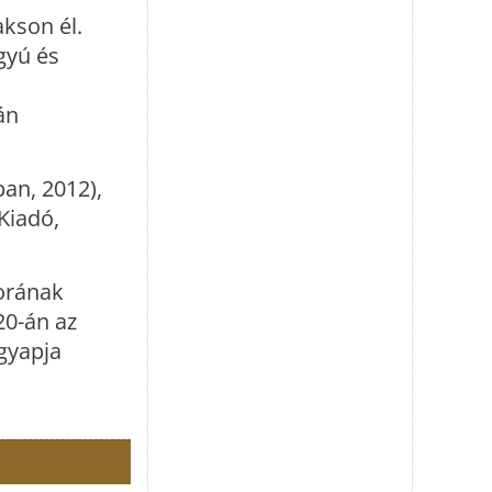
akson él.
gyú és
án
an, 2012),
Kiadó,
orának
20-án az
agyapja