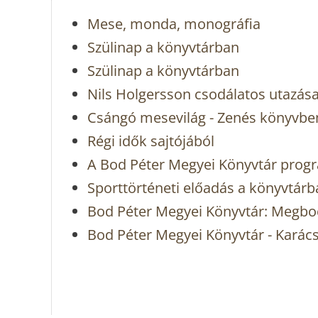
Mese, monda, monográfia
Szülinap a könyvtárban
Szülinap a könyvtárban
Nils Holgersson csodálatos utazá
Csángó mesevilág - Zenés könyvbe
Régi idők sajtójából
A Bod Péter Megyei Könyvtár prog
Sporttörténeti előadás a könyvtárb
Bod Péter Megyei Könyvtár: Megbo
Bod Péter Megyei Könyvtár - Kará