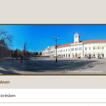
hívum
ltörésben