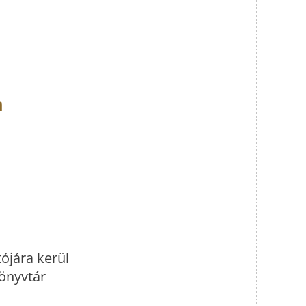
n
ójára kerül
Könyvtár