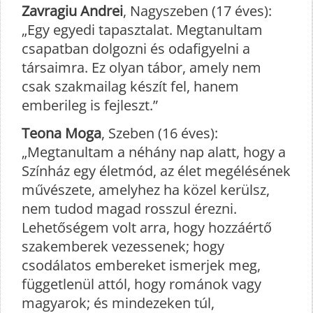
Zavragiu Andrei
, Nagyszeben (17 éves):
„Egy egyedi tapasztalat. Megtanultam
csapatban dolgozni és odafigyelni a
társaimra. Ez olyan tábor, amely nem
csak szakmailag készít fel, hanem
emberileg is fejleszt.”
Teona Moga
, Szeben (16 éves):
„Megtanultam a néhány nap alatt, hogy a
Színház egy életmód, az élet megélésének
művészete, amelyhez ha közel kerülsz,
nem tudod magad rosszul érezni.
Lehetőségem volt arra, hogy hozzáértő
szakemberek vezessenek; hogy
csodálatos embereket ismerjek meg,
függetlenül attól, hogy románok vagy
magyarok; és mindezeken túl,