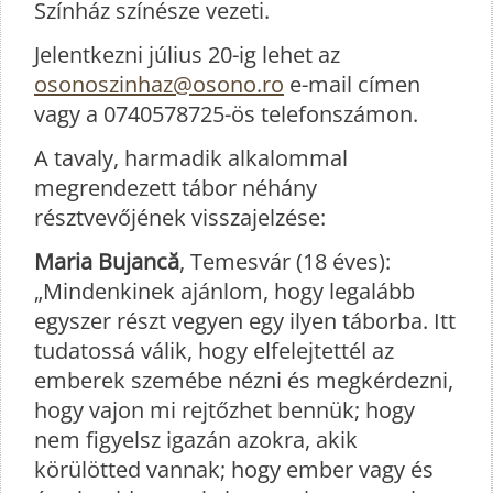
Színház színésze vezeti.
Jelentkezni július 20-ig lehet az
osonoszinhaz@osono.ro
e-mail címen
vagy a 0740578725-ös telefonszámon.
A tavaly, harmadik alkalommal
megrendezett tábor néhány
résztvevőjének visszajelzése:
Maria Bujancă
, Temesvár (18 éves):
„Mindenkinek ajánlom, hogy legalább
egyszer részt vegyen egy ilyen táborba. Itt
tudatossá válik, hogy elfelejtettél az
emberek szemébe nézni és megkérdezni,
hogy vajon mi rejtőzhet bennük; hogy
nem figyelsz igazán azokra, akik
körülötted vannak; hogy ember vagy és