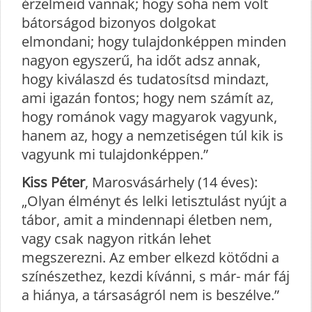
érzelmeid vannak; hogy soha nem volt
bátorságod bizonyos dolgokat
elmondani; hogy tulajdonképpen minden
nagyon egyszerű, ha időt adsz annak,
hogy kiválaszd és tudatosítsd mindazt,
ami igazán fontos; hogy nem számít az,
hogy románok vagy magyarok vagyunk,
hanem az, hogy a nemzetiségen túl kik is
vagyunk mi tulajdonképpen.”
Kiss Péter
, Marosvásárhely (14 éves):
„Olyan élményt és lelki letisztulást nyújt a
tábor, amit a mindennapi életben nem,
vagy csak nagyon ritkán lehet
megszerezni. Az ember elkezd kötődni a
színészethez, kezdi kívánni, s már- már fáj
a hiánya, a társaságról nem is beszélve.”