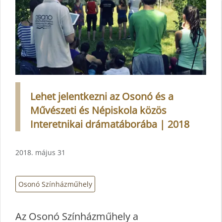
Lehet jelentkezni az Osonó és a
Művészeti és Népiskola közös
Interetnikai drámatáborába | 2018
2018. május 31
Osonó Színházműhely
Az Osonó Színházműhely a