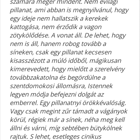
számára megér mindent. Nem evilági
pillanat, ami abban is megnyilvánul, hogy
egy ideje nem hallatszik a kerekek
kattogása, nem érződik a vagon
zötykölődése. A vonat áll. De lehet, hogy
nem is áll, hanem robog tovább a
síneken, csak egy pillanat kecsesen
kisasszézott a múló időből, mágikusan
kimerevedett, hogy mielőtt a szerelvény
továbbzakatolna és begördülne a
szentdomokosi állomásra, Istennek
legyen módja befejezni dolgát az
emberrel. Egy pillanatnyi örökkévalóság.
Vagy csak megint zűr támadt a vágányok
körül, régiek már a sínek, néha meg kell
állni és várni, míg sebtében bütykölnek
rajtuk. S lehet, esetleges cinikus