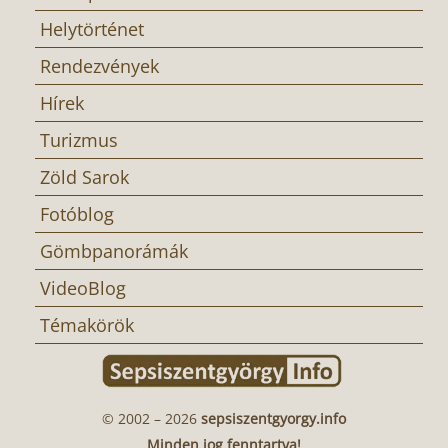
Helytörténet
Rendezvények
Hírek
Turizmus
Zöld Sarok
Fotóblog
Gömbpanorámák
VideoBlog
Témakörök
© 2002 – 2026
sepsiszentgyorgy.info
Minden jog fenntartva!