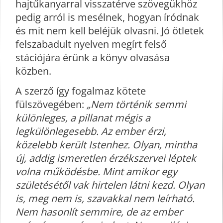
hajtűkanyarral visszatérve szövegükhöz
pedig arról is mesélnek, hogyan íródnak
és mit nem kell beléjük olvasni. Jó ötletek
felszabadult nyelven megírt felső
stációjára érünk a könyv olvasása
közben.
A szerző így fogalmaz kötete
fülszövegében:
„Nem történik semmi
különleges, a pillanat mégis a
legkülönlegesebb. Az ember érzi,
közelebb került Istenhez. Olyan, mintha
új, addig ismeretlen érzékszervei léptek
volna működésbe. Mint amikor egy
születésétől vak hirtelen látni kezd. Olyan
is, meg nem is, szavakkal nem leírható.
Nem hasonlít semmire, de az ember