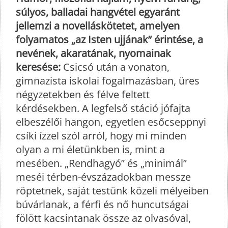
súlyos, balladai hangvétel egyaránt
jellemzi a novelláskötetet, amelyen
folyamatos „az Isten ujjának” érintése, a
nevének, akaratának, nyomainak
keresése:
Csicsó után a vonaton,
gimnazista iskolai fogalmazásban, üres
négyzetekben és félve feltett
kérdésekben. A legfelső stáció jófajta
elbeszélői hangon, egyetlen esőcseppnyi
csíki ízzel szól arról, hogy mi minden
olyan a mi életünkben is, mint a
mesében. „Rendhagyó” és „minimál”
meséi térben-évszázadokban messze
röptetnek, saját testünk közeli mélyeiben
búvárlanak, a férfi és nő huncutságai
fölött kacsintanak össze az olvasóval,