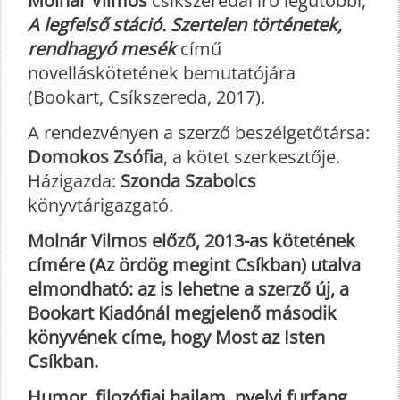
Molnár Vilmos
csíkszeredai író legutóbbi,
A legfelső stáció. Szertelen történetek,
rendhagyó mesék
című
novelláskötetének bemutatójára
(Bookart, Csíkszereda, 2017).
A rendezvényen a szerző beszélgetőtársa:
Domokos Zsófia
, a kötet szerkesztője.
Házigazda:
Szonda Szabolcs
könyvtárigazgató.
Molnár Vilmos előző, 2013-as kötetének
címére (Az ördög megint Csíkban) utalva
elmondható: az is lehetne a szerző új, a
Bookart Kiadónál megjelenő második
könyvének címe, hogy Most az Isten
Csíkban.
Humor, filozófiai hajlam, nyelvi furfang,