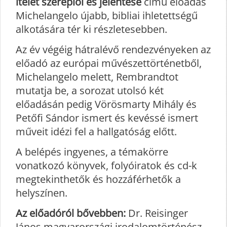
ítélet szereplői és jelentése
című előadás
Michelangelo újabb, bibliai ihletettségű
alkotására tér ki részletesebben.
Az év végéig hátralévő rendezvényeken az
előadó az európai művészettörténetből,
Michelangelo melett, Rembrandtot
mutatja be, a sorozat utolsó két
előadásán pedig Vörösmarty Mihály és
Petőfi Sándor ismert és kevéssé ismert
műveit idézi fel a hallgatóság előtt.
A belépés ingyenes, a témakörre
vonatkozó könyvek, folyóiratok és cd-k
megtekinthetők és hozzáférhetők a
helyszínen.
Az előadóról bővebben:
Dr. Reisinger
János magyarországi irodalomtörténész,