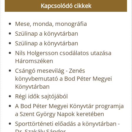
Kapcsolódó cikkek
Mese, monda, monográfia
Szülinap a könyvtárban
Szülinap a könyvtárban
Nils Holgersson csodálatos utazása
Háromszéken
Csángó mesevilág - Zenés
könyvbemutató a Bod Péter Megyei
Könyvtárban
Régi idők sajtójából
A Bod Péter Megyei Könyvtár programja
a Szent György Napok keretében
Sporttörténeti előadás a könyvtárban -
Dr. Szakály Sándor