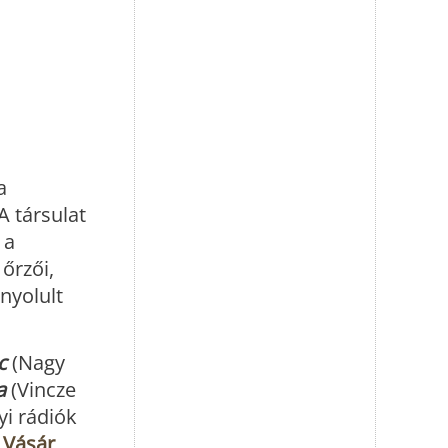
a
A társulat
 a
őrzői,
nyolult
c
(Nagy
a
(Vincze
yi rádiók
 Vásár