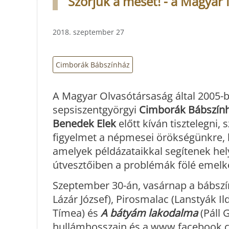
Szórjuk a mesét! - a Magya
2018. szeptember 27
Cimborák Bábszínház
A Magyar Olvasótársaság által 2005-b
sepsiszentgyörgyi
Cimborák Bábszín
Benedek Elek
előtt kíván tisztelegni, 
figyelmet a népmesei örökségünkre, hi
amelyek példázataikkal segítenek hel
útvesztőiben a problémák fölé emelk
Szeptember 30-án, vasárnap a bábs
Lázár József), Pirosmalac (Lanstyák Il
Tímea) és
A bátyám lakodalma
(Páll 
hullámhosszain és a www.facebook.