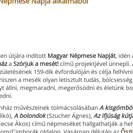
r Népmese Napja alkalmából
en útjára indított
Magyar Népmese Napját
, idén 
ház
a
Szórjuk a mesét!
című projektjével ünnepli. 
születésének 159-dik évfordulóján és célja felhívni
szen a mesék olyan letisztult tudás, bölcsesség 
yt állni, megmaradni, megerősödni és életünk bo
edni.
zínház művészeinek tolmácsolásában
A kisgömbö
dikó),
A bolondok
(Szucher Ágnes),
Az ifjúság kútj
Gecse Ákos) című népmeséket hallgathatják a hel
com/Cimborák oldalon. Vasárnap délután az
Őszi