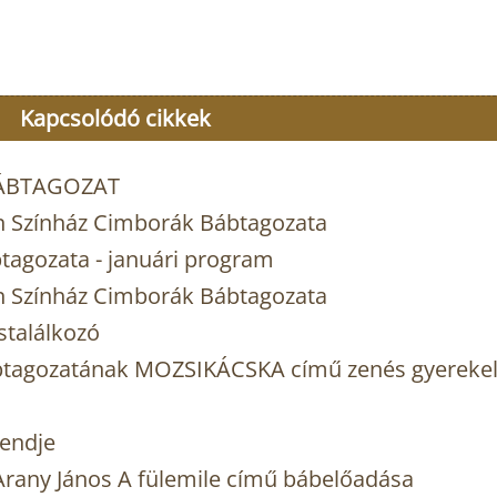
Kapcsolódó cikkek
BÁBTAGOZAT
n Színház Cimborák Bábtagozata
tagozata - januári program
n Színház Cimborák Bábtagozata
stalálkozó
btagozatának MOZSIKÁCSKA című zenés gyereke
rendje
rany János A fülemile című bábelőadása