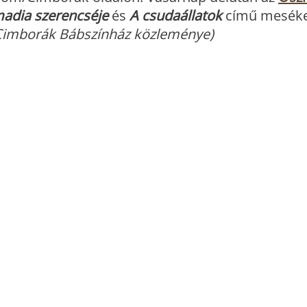
madia szerencséje
és
A csudaállatok
című meséke
Cimborák Bábszínház közleménye)