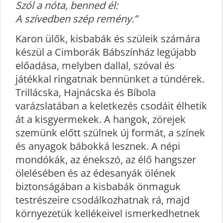
Szól a nóta, benned él:
A szívedben szép remény.”
Karon ülők, kisbabák és szüleik számára
készül a Cimborák Bábszínház legújabb
előadása, melyben dallal, szóval és
játékkal ringatnak bennünket a tündérek.
Trillácska, Hajnácska és Bíbola
varázslatában a keletkezés csodáit élhetik
át a kisgyermekek. A hangok, zörejek
szemünk előtt szülnek új formát, a színek
és anyagok bábokká lesznek. A népi
mondókák, az énekszó, az élő hangszer
ölelésében és az édesanyák ölének
biztonságában a kisbabák önmaguk
testrészeire csodálkozhatnak rá, majd
környezetük kellékeivel ismerkedhetnek