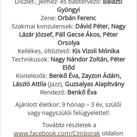
Díszlet-, jelmez- és bábtervező:
Balázsi
Gyöngyi
Zene:
Orbán Ferenc
Szakmai konzulensek:
Dávid Péter, Nagy
Lázár József, Páll Gecse Ákos, Péter
Orsolya
Kellékes, öltöztető:
Kis Vizoli Mónika
Technikusok:
Nagy Nándor Zoltán, Péter
Előd
Kivitelezők:
Benkő Éva, Zayzon Ádám,
László Attila
(Jazz),
Guzsalyas Alapítvány
Rendező:
Benkő Éva
Ajánlott életkor: 9 hónap – 3 év, szülői
vagy nagyszülői felügyelettel!
További részletek a
www.facebook.com/Cimborak
oldalon