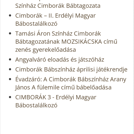
Színház Cimborák Bábtagozata
Cimborák – II. Erdélyi Magyar
Bábostalálkozó
Tamási Áron Színház Cimborák
Bábtagozatának MOZSIKÁCSKA című
zenés gyerekelőadása
Angyalváró eloadás és játszóház
Cimborák Bábszínház áprilisi játékrendje
Évadzáró: A Cimborák Bábszínház Arany
János A fülemile című bábelőadása
CIMBORÁK 3 - Erdélyi Magyar
Bábostalálkozó