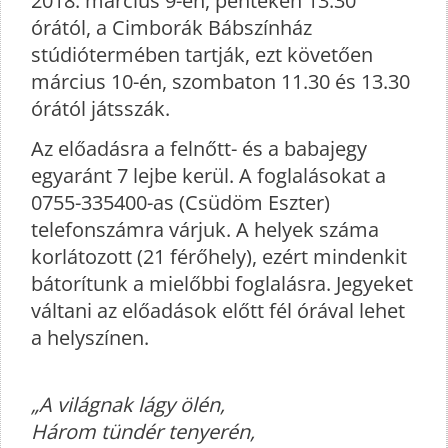
2018. március 9-én, pénteken 13.30
órától, a Cimborák Bábszínház
stúdiótermében tartják, ezt követően
március 10-én, szombaton 11.30 és 13.30
órától játsszák.
Az előadásra a felnőtt- és a babajegy
egyaránt 7 lejbe kerül. A foglalásokat a
0755-335400-as (Csüdöm Eszter)
telefonszámra várjuk. A helyek száma
korlátozott (21 férőhely), ezért mindenkit
bátorítunk a mielőbbi foglalásra. Jegyeket
váltani az előadások előtt fél órával lehet
a helyszínen.
„A világnak lágy ölén,
Három tündér tenyerén,