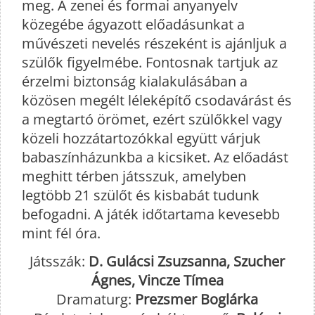
meg. A zenei és formai anyanyelv
közegébe ágyazott előadásunkat a
művészeti nevelés részeként is ajánljuk a
szülők figyelmébe. Fontosnak tartjuk az
érzelmi biztonság kialakulásában a
közösen megélt léleképítő csodavárást és
a megtartó örömet, ezért szülőkkel vagy
közeli hozzátartozókkal együtt várjuk
babaszínházunkba a kicsiket. Az előadást
meghitt térben játsszuk, amelyben
legtöbb 21 szülőt és kisbabát tudunk
befogadni. A játék időtartama kevesebb
mint fél óra.
Játsszák:
D. Gulácsi Zsuzsanna, Szucher
Ágnes, Vincze Tímea
Dramaturg:
Prezsmer Boglárka