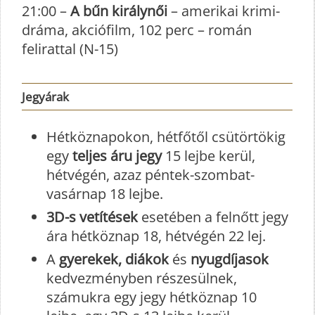
21:00 –
A bűn királynői
– amerikai krimi-
dráma, akciófilm, 102 perc – román
felirattal (N-15)
Jegyárak
Hétköznapokon, hétfőtől csütörtökig
egy
teljes áru jegy
15 lejbe kerül,
hétvégén, azaz péntek-szombat-
vasárnap 18 lejbe.
3D-s vetítések
esetében a felnőtt jegy
ára hétköznap 18, hétvégén 22 lej.
A
gyerekek, diákok
és
nyugdíjasok
kedvezményben részesülnek,
számukra egy jegy hétköznap 10