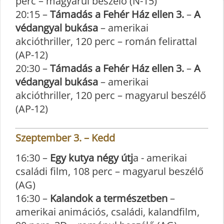
perc – magyarul beszélő (N-15)
20:15 –
Támadás a Fehér Ház ellen 3.
–
A
védangyal bukása
– amerikai
akcióthriller, 120 perc – román felirattal
(AP-12)
20:30 –
Támadás a Fehér Ház ellen 3.
–
A
védangyal bukása
– amerikai
akcióthriller, 120 perc – magyarul beszélő
(AP-12)
Szeptember 3. – Kedd
16:30 –
Egy kutya négy útj
a - amerikai
családi film, 108 perc – magyarul beszélő
(AG)
16:30 –
Kalandok a természetben
–
amerikai animációs, családi, kalandfilm,