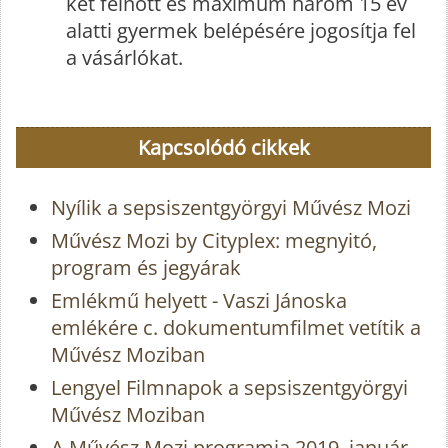
két felnőtt és maximum három 15 év
alatti gyermek belépésére jogosítja fel
a vásárlókat.
Kapcsolódó cikkek
Nyílik a sepsiszentgyörgyi Művész Mozi
Művész Mozi by Cityplex: megnyitó,
program és jegyárak
Emlékmű helyett - Vaszi Jánoska
emlékére c. dokumentumfilmet vetítik a
Művész Moziban
Lengyel Filmnapok a sepsiszentgyörgyi
Művész Moziban
A Művész Mozi programja 2019. január