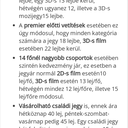
lejbe, egy 3D-s 13 lejbe kerül,
hétvégén ugyanez 12, illetve a 3D-s
mozijegy15 lejbe.
A
premier előtti vetítések
esetében ez
úgy módosul, hogy minden kategória
számára a jegy 18 lejbe,
3D-s film
esetében 22 lejbe kerül.
14 főnél nagyobb csoportok
esetében
szintén kedvezmény jár, ez esetben a
jegyár normál
2D-s film
esetén10
lej/fő,
3D-s film
esetén 13 lej/fő,
hétvégén mindez 12 lej/főre, illetve 15
lej/főre módosul.
Vásárolható családi jegy
is, ennek ára
hétköznap 40 lej, péntek-szombat-
vasárnap pedig 45 lej. Egy családi jegy