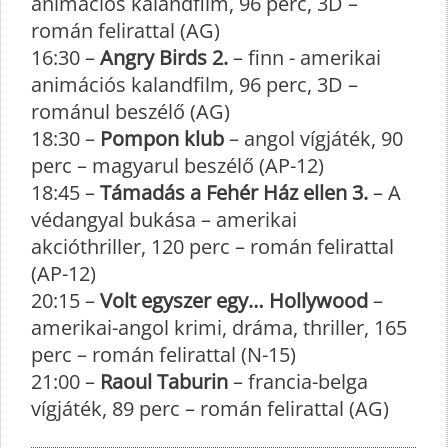
animációs kalandfilm, 96 perc, 3D –
román felirattal (AG)
16:30 –
Angry Birds 2.
– finn - amerikai
animációs kalandfilm, 96 perc, 3D –
románul beszélő (AG)
18:30 –
Pompon klub
– angol vígjáték, 90
perc – magyarul beszélő (AP-12)
18:45 –
Támadás a Fehér Ház ellen 3.
– A
védangyal bukása – amerikai
akcióthriller, 120 perc – román felirattal
(AP-12)
20:15 –
Volt egyszer egy… Hollywood
–
amerikai-angol krimi, dráma, thriller, 165
perc – román felirattal (N-15)
21:00 –
Raoul Taburin
– francia-belga
vígjáték, 89 perc – román felirattal (AG)