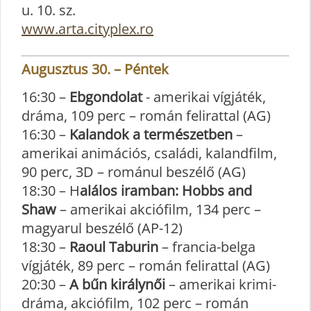
u. 10. sz.
www.arta.cityplex.ro
Augusztus 30. – Péntek
16:30 –
Ebgondolat
- amerikai vígjáték,
dráma, 109 perc – román felirattal (AG)
16:30 –
Kalandok a természetben
–
amerikai animációs, családi, kalandfilm,
90 perc, 3D – románul beszélő (AG)
18:30 – H
alálos iramban: Hobbs and
Shaw
– amerikai akciófilm, 134 perc –
magyarul beszélő (AP-12)
18:30 –
Raoul Taburin
– francia-belga
vígjáték, 89 perc – román felirattal (AG)
20:30 –
A bűn királynői
– amerikai krimi-
dráma, akciófilm, 102 perc – román