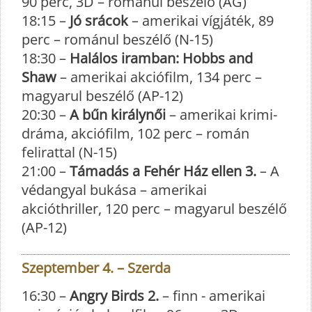
90 perc, 3D – románul beszélő (AG)
18:15 –
Jó srácok
– amerikai vígjáték, 89
perc – románul beszélő (N-15)
18:30 –
Halálos iramban: Hobbs and
Shaw
– amerikai akciófilm, 134 perc –
magyarul beszélő (AP-12)
20:30 –
A bűn királynői
– amerikai krimi-
dráma, akciófilm, 102 perc – román
felirattal (N-15)
21:00 –
Támadás a Fehér Ház ellen 3.
– A
védangyal bukása – amerikai
akcióthriller, 120 perc – magyarul beszélő
(AP-12)
Szeptember 4. – Szerda
16:30 –
Angry Birds 2.
– finn - amerikai