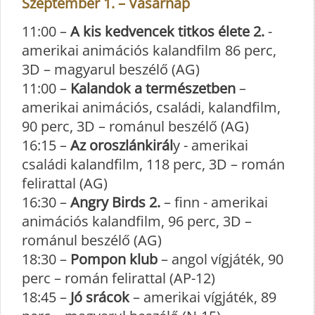
Szeptember 1. – Vasárnap
11:00 –
A kis kedvencek titkos élete 2.
-
amerikai animációs kalandfilm 86 perc,
3D – magyarul beszélő (AG)
11:00 –
Kalandok a természetben
–
amerikai animációs, családi, kalandfilm,
90 perc, 3D – románul beszélő (AG)
16:15 –
Az oroszlánkirál
y - amerikai
családi kalandfilm, 118 perc, 3D – román
felirattal (AG)
16:30 –
Angry Birds 2.
– finn - amerikai
animációs kalandfilm, 96 perc, 3D –
románul beszélő (AG)
18:30 –
Pompon klub
– angol vígjáték, 90
perc – román felirattal (AP-12)
18:45 –
Jó srácok
– amerikai vígjáték, 89