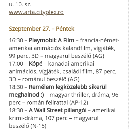
u. 10. sz.
www.arta.cityplex.ro
Szeptember 27. – Péntek
16:30 –
Playmobil: A Film
– francia-német-
amerikai animációs kalandfilm, vígjáték,
99 perc, 3D – magyarul beszélő (AG)
17:00 –
Kópé
– kanadai-amerikai
animációs, vígjáték, családi film, 87 perc,
3D – románul beszélő (AG)
18:30 –
Remélem legközelebb sikerül
meghalnod :)
– magyar thriller, dráma, 96
perc – román felirattal (AP-12)
18:30 –
A Wall Street pillangói
– amerikai
krimi-dráma, 107 perc – magyarul
beszélő (N-15)