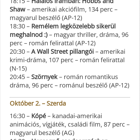
18:15 –
Halálos iramban: Hobbs and
Shaw
– amerikai akciófilm, 134 perc –
magyarul beszélő (AP-12)
18:30 –
Remélem legközelebb sikerül
meghalnod :)
– magyar thriller, dráma, 96
perc – román felirattal (AP-12)
20:30 –
A Wall Street pillangói
– amerikai
krimi-dráma, 107 perc – román felirattal
(N-15)
20:45 –
Szörnyek
– román romantikus
dráma, 96 perc – románul beszélő (AP-12)
Október 2. – Szerda
16:30 –
Kópé
– kanadai-amerikai
animációs, vígjáték, családi film, 87 perc –
magyarul beszélő (AG)