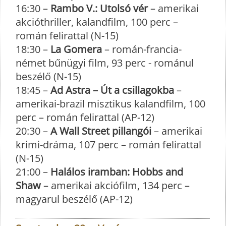
16:30 –
Rambo V.: Utolsó vér
– amerikai
akcióthriller, kalandfilm, 100 perc –
román felirattal (N-15)
18:30 –
La Gomera
– román-francia-
német bűnügyi film, 93 perc - románul
beszélő (N-15)
18:45 –
Ad Astra – Út a csillagokba
–
amerikai-brazil misztikus kalandfilm, 100
perc – román felirattal (AP-12)
20:30 –
A Wall Street pillangói
– amerikai
krimi-dráma, 107 perc – román felirattal
(N-15)
21:00 –
Halálos iramban: Hobbs and
Shaw
– amerikai akciófilm, 134 perc –
magyarul beszélő (AP-12)