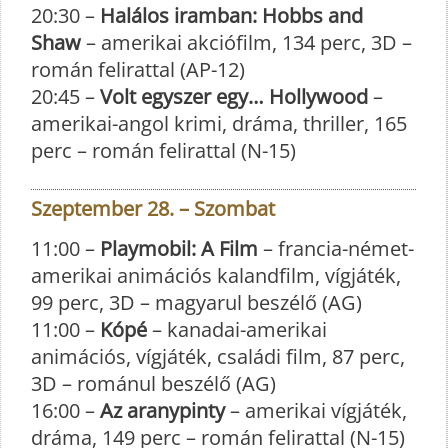
20:30 –
Halálos iramban: Hobbs and
Shaw
– amerikai akciófilm, 134 perc, 3D –
román felirattal (AP-12)
20:45 –
Volt egyszer egy… Hollywood
–
amerikai-angol krimi, dráma, thriller, 165
perc – román felirattal (N-15)
Szeptember 28. – Szombat
11:00 –
Playmobil: A Film
– francia-német-
amerikai animációs kalandfilm, vígjáték,
99 perc, 3D – magyarul beszélő (AG)
11:00 –
Kópé
– kanadai-amerikai
animációs, vígjáték, családi film, 87 perc,
3D – románul beszélő (AG)
16:00 –
Az aranypinty
– amerikai vígjáték,
dráma, 149 perc – román felirattal (N-15)