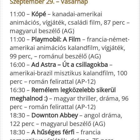
Szeptember 29. – Vasárnap
11:00 –
Kópé
– kanadai-amerikai
animációs, vígjáték, családi film, 87 perc –
magyarul beszélő (AG)
11:00 –
Playmobil: A Film
– francia-német-
amerikai animációs kalandfilm, vígjáték,
99 perc, – románul beszélő (AG)
16:00 –
Ad Astra – Út a csillagokba
–
amerikai-brazil misztikus kalandfilm, 100
perc – román felirattal (AP-12)
16:30 –
Remélem legközelebb sikerül
meghalnod :)
– magyar thriller, dráma, 96
perc – román felirattal (AP-12)
18:30 –
Downton Abbey
– angol dráma,
122 perc – magyarul beszélő (AG)
18:30 –
A hűséges férfi
– francia