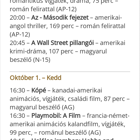
romantikus vígjáték, dráma, 75 perc –
román felirattal (AP-12)
20:00 –
Az - Második fejezet
– amerikai-
angol thriller, 169 perc – román felirattal
(AP-12)
20:45 –
A Wall Street pillangói
– amerikai
krimi-dráma, 107 perc – magyarul
beszélő (N-15)
Október 1. – Kedd
16:30 –
Kópé
– kanadai-amerikai
animációs, vígjáték, családi film, 87 perc –
magyarul beszélő (AG)
16:30 –
Playmobil: A Film
– francia-német-
amerikai animációs kalandfilm, vígjáték,
99 perc, – románul beszélő (AG)