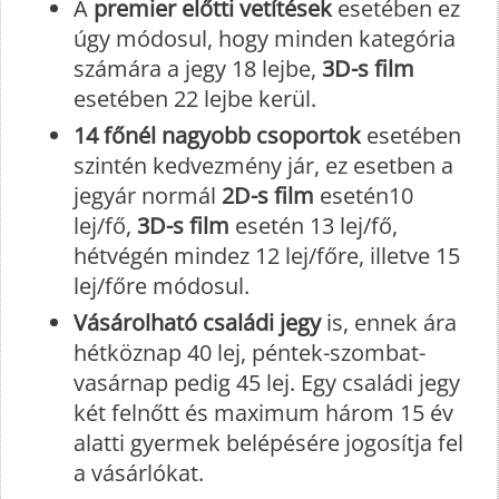
A
premier előtti vetítések
esetében ez
úgy módosul, hogy minden kategória
számára a jegy 18 lejbe,
3D-s film
esetében 22 lejbe kerül.
14 főnél nagyobb csoportok
esetében
szintén kedvezmény jár, ez esetben a
jegyár normál
2D-s film
esetén10
lej/fő,
3D-s film
esetén 13 lej/fő,
hétvégén mindez 12 lej/főre, illetve 15
lej/főre módosul.
Vásárolható családi jegy
is, ennek ára
hétköznap 40 lej, péntek-szombat-
vasárnap pedig 45 lej. Egy családi jegy
két felnőtt és maximum három 15 év
alatti gyermek belépésére jogosítja fel
a vásárlókat.