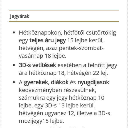
Jegyárak
Hétköznapokon, hétfőtől csütörtökig
egy
teljes áru jegy
15 lejbe kerül,
hétvégén, azaz péntek-szombat-
vasárnap 18 lejbe.
3D-s vetítések
esetében a felnőtt jegy
ára hétköznap 18, hétvégén 22 lej.
A
gyerekek, diákok
és
nyugdíjasok
kedvezményben részesülnek,
számukra egy jegy hétköznap 10
lejbe, egy 3D-s 13 lejbe kerül,
hétvégén ugyanez 12, illetve a 3D-s
mozijegy15 lejbe.