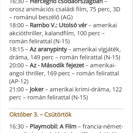
16:30 –
Hercegnő csodaországban
–
orosz animációs családi film, 75 perc, 3D
– románul beszélő (AG)
18:00 –
Rambo V.: Utolsó vér
– amerikai
akcióthriller, kalandfilm, 100 perc –
román felirattal (N-15)
18:15 –
Az aranypinty
– amerikai vígjáték,
dráma, 149 perc – román felirattal (N-15)
20:00 –
Az - Második fejezet
– amerikai-
angol thriller, 169 perc – román felirattal
(AP-12)
21:00 –
Joker
– amerikai krimi-dráma, 122
perc – román felirattal (N-15)
Október 3. – Csütörtök
16:30 –
Playmobil: A Film
– francia-német-