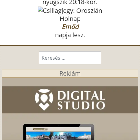
nyugszik 20:18-kor.
Holnap
Emőd
napja lesz.
Keresés...
Reklám