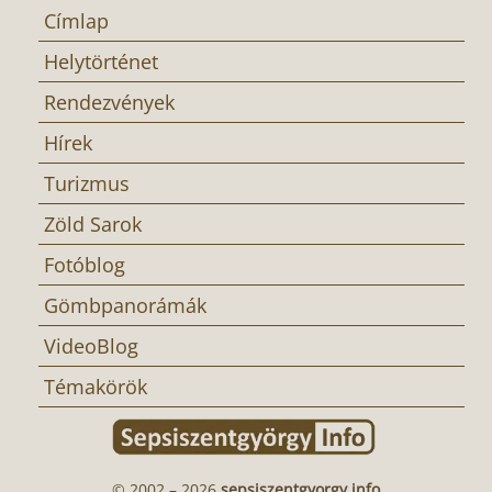
Címlap
Helytörténet
Rendezvények
Hírek
Turizmus
Zöld Sarok
Fotóblog
Gömbpanorámák
VideoBlog
Témakörök
© 2002 – 2026
sepsiszentgyorgy.info