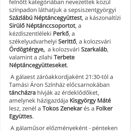
felnőtt kategóriában nevezettek közül
színpadon láthatjuk a sepsiszentgyörgyi
Százlábú Néptáncegyüttest
, a kászonaltízi
Sirülő Néptánccsoportot
, a
kézdiszentléleki
Perkő
, a
székelyudvarhelyi
Serittő
, a kolozsvári
Ördögtérgye,
a kolozsvári
Szarkaláb
,
valamint a zilahi
Terbete
Néptáncegyütteseket
.
A gálaest záróakkordjaként 21:30-tól a
Tamási Áron Színház előcsarnokában
táncházra
hívják az érdeklődőket,
amelynek házigazdája
Kisgyörgy Máté
lesz, zenél a
Tokos Zenekar
és a
Folker
Együttes
.
A gálaműsor előzményeként - pénteken