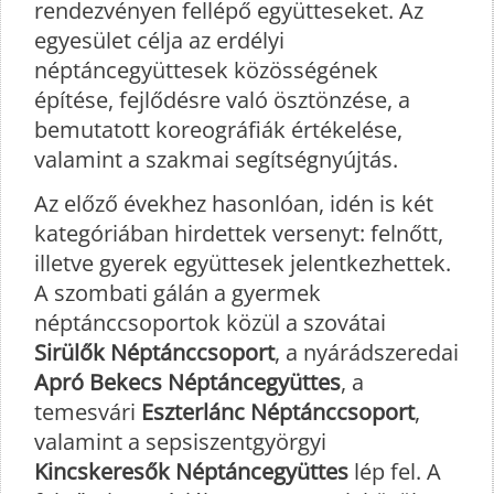
rendezvényen fellépő együtteseket. Az
egyesület célja az erdélyi
néptáncegyüttesek közösségének
építése, fejlődésre való ösztönzése, a
bemutatott koreográfiák értékelése,
valamint a szakmai segítségnyújtás.
Az előző évekhez hasonlóan, idén is két
kategóriában hirdettek versenyt: felnőtt,
illetve gyerek együttesek jelentkezhettek.
A szombati gálán a gyermek
néptánccsoportok közül a szovátai
Sirülők Néptánccsoport
, a nyárádszeredai
Apró Bekecs Néptáncegyüttes
, a
temesvári
Eszterlánc Néptánccsoport
,
valamint a sepsiszentgyörgyi
Kincskeresők Néptáncegyüttes
lép fel. A