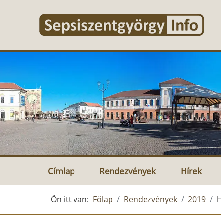
Címlap
Rendezvények
Hírek
Ön itt van:
Főlap
Rendezvények
2019
H