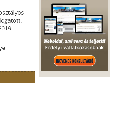
osztályos
ogatott,
2019.
ye