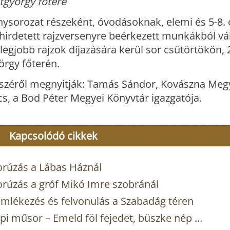
tgyörgy főtere
ysorozat részeként, óvodásoknak, elemi és 5-8. 
rdetett rajzversenyre beérkezett munkákból vál
 legjobb rajzok díjazására kerül sor csütörtökön, 
örgy főterén.
részéről megnyitják: Tamás Sándor, Kovászna Meg
s, a Bod Péter Megyei Könyvtár igazgatója.
Kapcsolódó cikkek
orúzás a Lábas Háznál
orúzás a gróf Mikó Imre szobránál
mlékezés és felvonulás a Szabadág téren
i műsor – Emeld föl fejedet, büszke nép ...