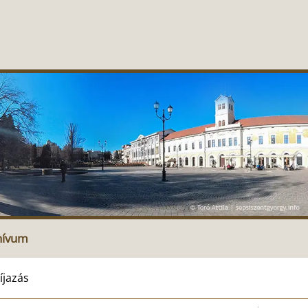
hívum
íjazás