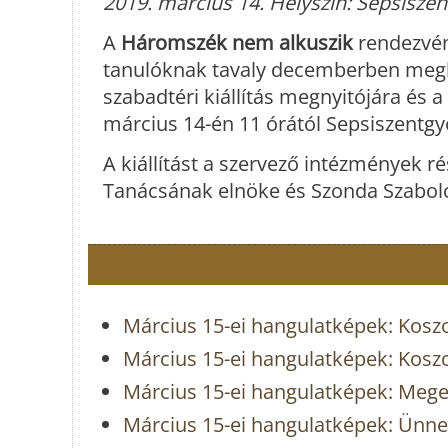
2019. március 14. Helyszín: Sepsiszen
A
Háromszék nem alkuszik
rendezvén
tanulóknak tavaly decemberben meghi
szabadtéri kiállítás megnyitójára és a
március 14-én 11 órától Sepsiszentgy
A kiállítást a szervező intézmények 
Tanácsának elnöke és Szonda Szabolc
Március 15-ei hangulatképek: Kosz
Március 15-ei hangulatképek: Kosz
Március 15-ei hangulatképek: Mege
Március 15-ei hangulatképek: Ünnep