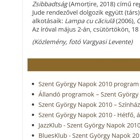
Zsibbadtság
(Amorțire, 2018) című re
Jude rendezővel dolgozik együtt (tár
alkotásaik:
Lampa cu căciulă
(2006),
O
Az íróval május 2-án, csütörtökön, 18
(Közlemény, fotó Vargyasi Levente)
Szent György Napok 2010 program
Állandó programok – Szent György
Szent György Napok 2010 – Színház
Szent György Napok 2010 - Hétfő, á
JazzKlub - Szent György Napok 201
BluesKlub - Szent György Napok 20