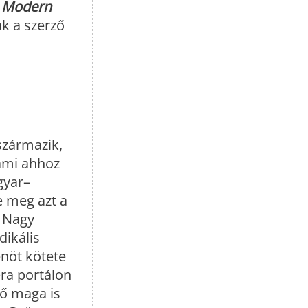
Modern
k a szerző
 származik,
 ami ahhoz
gyar–
e meg azt a
i Nagy
dikális
enöt kötete
era portálon
 ő maga is