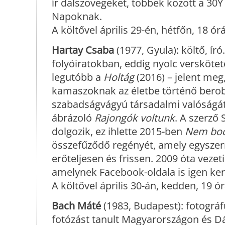
ír dalszövegeket, többek között a 30Y
Napoknak.
A költővel április 29-én, hétfőn, 18 ó
Hartay Csaba
(1977, Gyula): költő, ír
folyóiratokban, eddig nyolc versköte
legutóbb a
Holtág
(2016) – jelent meg
kamaszoknak az életbe történő berobb
szabadságvágyú társadalmi valóságát
ábrázoló
Rajongók voltunk
. A szerző
dolgozik, ez ihlette 2015-ben
Nem boc
összefűződő regényét, amely egyszerr
erőteljesen és frissen. 2009 óta vezet
amelynek Facebook-oldala is igen ker
A költővel április 30-án, kedden, 19 
Bach Máté
(1983, Budapest): fotográ
fotózást tanult Magyarországon és Dá