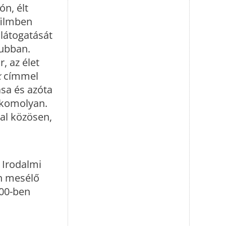
n, élt
filmben
 látogatását
lubban.
, az élet
k
címmel
ása és azóta
-komolyan.
val közösen,
 Irodalmi
an mesélő
000-ben