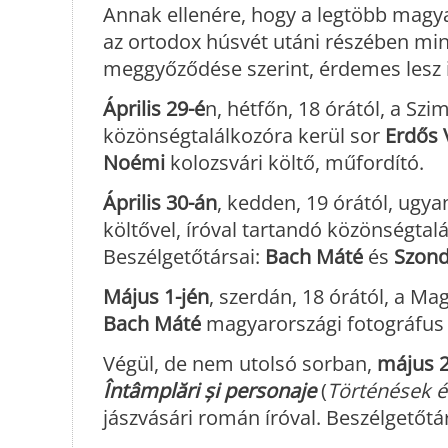
Annak ellenére, hogy a legtöbb magyar
az ortodox húsvét utáni részében mi
meggyőződése szerint, érdemes lesz 
Április 29-é
n, hétfőn, 18 órától, a Sz
közönségtalálkozóra kerül sor
Erdős 
Noémi
kolozsvári költő, műfordító.
Április 30-án
, kedden, 19 órától, ugy
költővel, íróval tartandó közönségta
Beszélgetőtársai:
Bach Máté
és
Szond
Május 1-jén
, szerdán, 18 órától, a M
Bach Máté
magyarországi fotográfus v
Végül, de nem utolsó sorban,
május 
Întâmplări și personaje
(
Történések é
jászvásári román íróval. Beszélgetőt