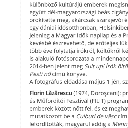
különböző kultúrájú emberek megisme
együtt dél-magyarországi beás cigá
örökítette meg, akárcsak szarajevói és
egy dániai idősotthonban, Helsinkib
Jelenleg a Magyar Idők napilap és a Pr
kevésbé észrevehető, de erőteljes lük
több éve folytatja írókról, költőkről k
is alakuló fotósorozata a mindennapo
2014-ben jelent meg
Suit up! Írók öl
Pesti nő
című könyve.
A fotográfus előadása május 1-jén, sz
Florin Lăzărescu
(1974, Doroşcani): pr
és Műfordítói Fesztivál (FILIT) progra
emberek között nőtt fel, és ez megha
mutatkozott be a
Cuiburi de vâsc
című
lefordították, magyarul eddig a
Menny