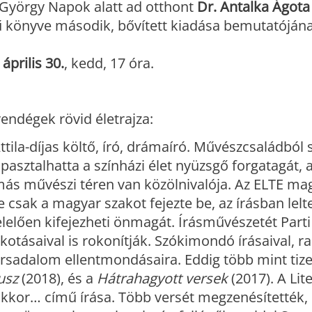
 György Napok alatt ad otthont
Dr. Antalka Ágota
 könyve második, bővített kiadása bemutatójána
:
április 30.
, kedd, 17 óra.
ndégek rövid életrajza:
ttila-díjas költő, író, drámaíró. Művészcsaládból
pasztalhatta a színházi élet nyüzsgő forgatagát,
más művészi téren van közölnivalója. Az ELTE ma
 csak a magyar szakot fejezte be, az írásban lelt
elően kifejezheti önmagát. Írásművészetét Part
lkotásaival is rokonítják. Szókimondó írásaival, ra
 társadalom ellentmondásaira. Eddig több mint tiz
usz
(2018), és a
Hátrahagyott versek
(2017). A Lit
akkor… című írása. Több versét megzenésítették,