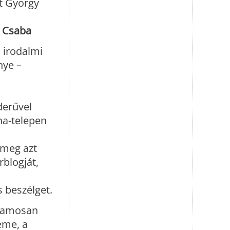
nt György
 Csaba
l irodalmi
nye –
derűvel
ha-telepen
 meg azt
blogját,
s beszélget.
uzamosan
eme, a