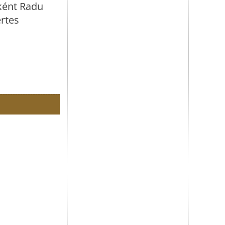
őként Radu
ertes