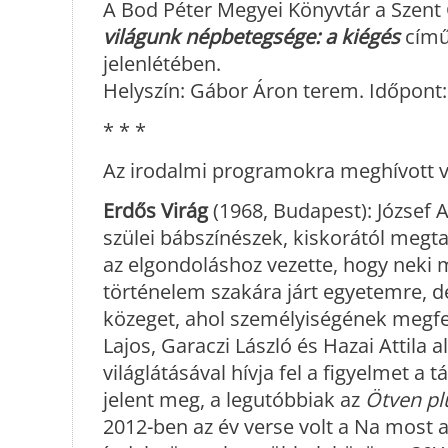
A Bod Péter Megyei Könyvtár a Szent
világunk népbetegsége: a kiégés
című
jelenlétében.
Helyszín: Gábor Áron terem. Időpont
* * *
Az irodalmi programokra meghívott ve
Erdős Virág
(1968, Budapest): József A
szülei bábszínészek, kiskorától megta
az elgondoláshoz vezette, hogy neki 
történelem szakára járt egyetemre, de
közeget, ahol személyiségének megfel
Lajos, Garaczi László és Hazai Attila a
világlátásával hívja fel a figyelmet a
jelent meg, a legutóbbiak az
Ötven pl
2012-ben az év verse volt a Na most 