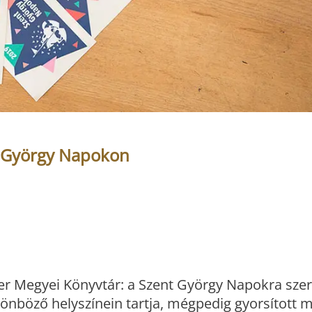
t György Napokon
ter Megyei Könyvtár: a Szent György Napokra szer
lönböző helyszínein tartja, mégpedig gyorsított 