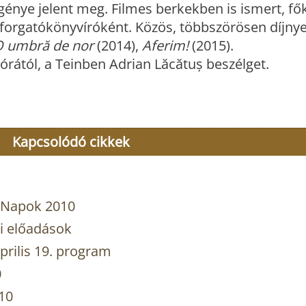
génye jelent meg. Filmes berkekben is ismert, f
s)forgatókönyvíróként. Közös, többszörösen díjny
 umbră de nor
(2014),
Aferim!
(2015).
 órától, a Teinben Adrian Lăcătuș beszélget.
Kapcsolódó cikkek
 Napok 2010
i előadások
prilis 19. program
0
10