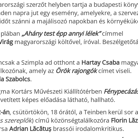
országi szerzőt helyben tartja a budapesti könyv
nden napra jut egy esemény, amelyekre, a szerve
időt szánni a majálisozó napokban és környékük
implában
„Ahány test épp annyi lélek”
címmel
Virág
magyarországi költővel, íróval. Beszélgetőt
ancsak a Szimpla ad otthont a
Hartay Csaba
magya
lálkozónak, amely az
Örök rajongók
címet viseli.
a Szabolcs
.
agma Kortárs Művészeti Kiállítótérben
Fénypecázá
etített képes előadása látható, hallható.
2-án
, csütörtökön, 18 órától, a Teinben kerül sor 
s szereplők
) című közönségtalálkozóra
Florin Lă
ársa
Adrian Lăcătuș
brassói irodalomkritikus.