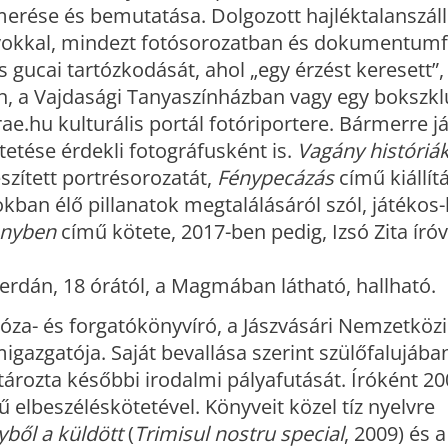
rése és bemutatása. Dolgozott hajléktalanszálló
nyokkal, mindezt fotósorozatban és dokumentum
 gucai tartózkodását, ahol „egy érzést keresett”,
en, a Vajdasági Tanyaszínházban vagy egy bokszk
ae.hu kulturális portál fotóriportere. Bármerre jár
tetése érdekli fotográfusként is.
Vagány históriá
észített portrésorozatát,
Fénypecázás
című kiállít
kban élő pillanatok megtalálásáról szól, játékos
tönyben
című kötete, 2017-ben pedig, Izsó Zita író
erdán, 18 órától, a Magmában látható, hallható.
óza- és forgatókönyvíró, a Jászvásári Nemzetközi
migazgatója. Saját bevallása szerint szülőfalujáb
tározta későbbi irodalmi pályafutását. Íróként 2
 elbeszéléskötetével. Könyveit közel tíz nyelvre
ből a küldött
(
Trimisul nostru special
, 2009) és a