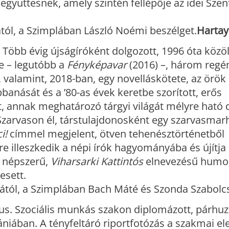
 együttesnek, amely szintén fellépője az idei Sze
rától, a Szimplában László Noémi beszélget.
Hartay
ó. Több évig újságíróként dolgozott, 1996 óta közö
te – legutóbb a
Fényképavar
(2016) –, három regé
, valamint, 2018-ban, egy novelláskötete, az örök
anását és a ’80-as évek keretbe szorított, erős
, annak meghatározó tárgyi világát mélyre ható 
 Szarvason él, társtulajdonosként egy szarvasmar
i!
címmel megjelent, ötven tehenésztörténetből
e illeszkedik a népi írók hagyományába és újítja
i népszerű,
Viharsarki Kattintós
elnevezésű humor
esett.
órától, a Szimplában Bach Máté és Szonda Szabolc
fus. Szociális munkás szakon diplomázott, párh
niában. A tényfeltáró riportfotózás a szakmai el