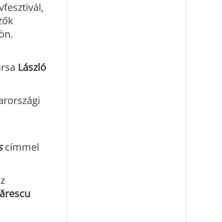
fesztivál,
zők
ön.
ársa
László
rországi
s
címmel
az
zărescu