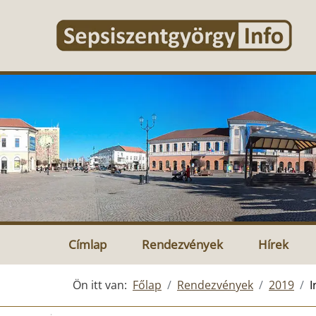
Címlap
Rendezvények
Hírek
Ön itt van:
Főlap
Rendezvények
2019
I