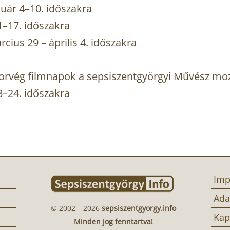
uár 4–10. időszakra
–17. időszakra
ius 29 – április 4. időszakra
Norvég filmnapok a sepsiszentgyörgyi Művész mo
–24. időszakra
Imp
Ada
© 2002 – 2026
sepsiszentgyorgy.info
Kap
Minden jog fenntartva!