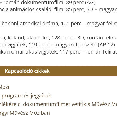
– román dokumentumfilm, 89 perc (AG)
ncia animációs családi film, 85 perc, 3D – magyar
libanoni-amerikai dráma, 121 perc – magyar felira
-fi, kaland, akciófilm, 128 perc – 3D, román felira
di vígjáték, 119 perc – magyarul beszélő (AP-12)
kai romantikus vígjáték, 117 perc – román felirat
Kapcsolódó cikkek
Mozi
, program és jegyárak
mlékére c. dokumentumfilmet vetítik a Művész M
örgyi Művész Moziban