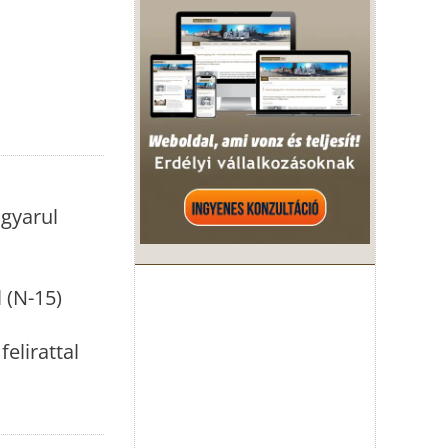
agyarul
 (N-15)
elirattal