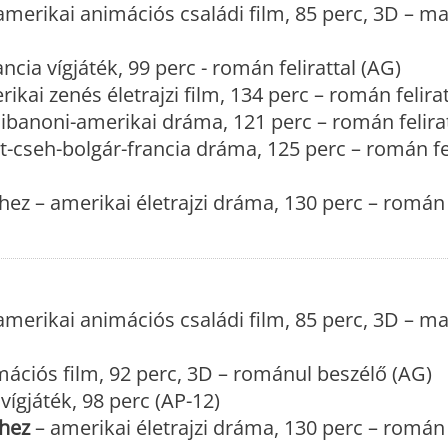
amerikai animációs családi film, 85 perc, 3D – m
ancia vígjáték, 99 perc - román felirattal (AG)
ikai zenés életrajzi film, 134 perc – román felirat
libanoni-amerikai dráma, 121 perc – román felirat
cseh-bolgár-francia dráma, 125 perc – román feli
ez – amerikai életrajzi dráma, 130 perc – román f
amerikai animációs családi film, 85 perc, 3D – m
mációs film, 92 perc, 3D – románul beszélő (AG)
ígjáték, 98 perc (AP-12)
thez
– amerikai életrajzi dráma, 130 perc – román f