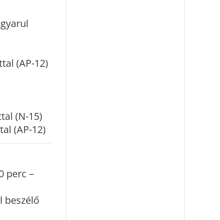
agyarul
ttal (AP-12)
tal (N-15)
tal (AP-12)
0 perc –
l beszélő