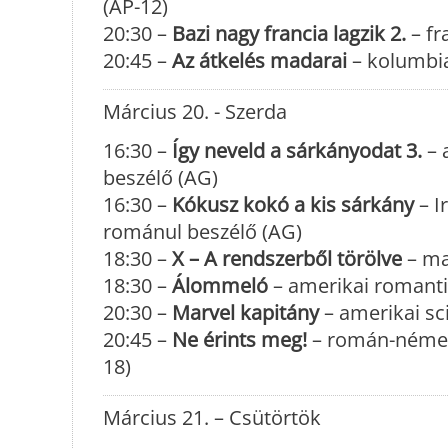
(AP-12)
20:30 –
Bazi nagy francia lagzik 2.
– fr
20:45 –
Az átkelés madarai
– kolumbia
Március 20. - Szerda
16:30 –
Így neveld a sárkányodat 3.
– 
beszélő (AG)
16:30 –
Kókusz kokó a kis sárkány
– I
románul beszélő (AG)
18:30 –
X – A rendszerből törölve
– mag
18:30 –
Álommeló
– amerikai romantik
20:30 –
Marvel kapitány
– amerikai sci
20:45 –
Ne érints meg!
– román-német-
18)
Március 21. – Csütörtök