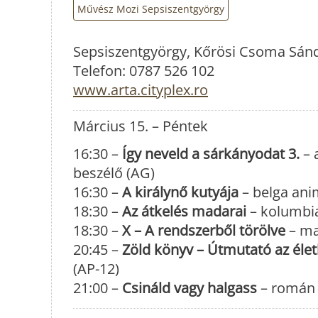
Művész Mozi Sepsiszentgyörgy
Sepsiszentgyörgy, Kőrösi Csoma Sándo
Telefon: 0787 526 102
www.arta.cityplex.ro
Március 15. – Péntek
16:30 –
Így neveld a sárkányodat 3.
– 
beszélő (AG)
16:30 –
A királynő kutyája
– belga ani
18:30 –
Az átkelés madarai
– kolumbia
18:30 –
X – A rendszerből törölve
– mag
20:45 –
Zöld könyv – Útmutató az éle
(AP-12)
21:00 –
Csináld vagy halgass
– román v