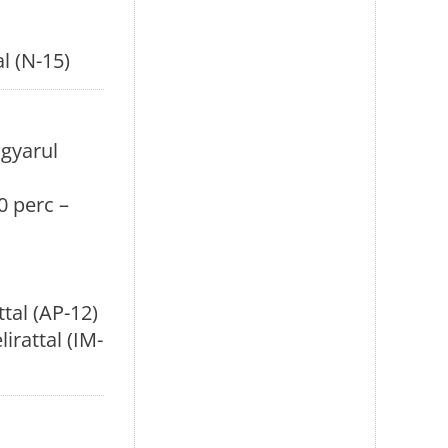
l (N-15)
agyarul
0 perc –
ttal (AP-12)
rattal (IM-