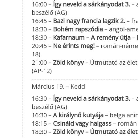
16:00 –
Így neveld a sárkányodat 3.
– 
beszélő (AG)
16:45 –
Bazi nagy francia lagzik 2.
– fr
18:30 –
Bohém rapszódia
– angol-amer
18:30 –
Kafarnaum – A remény útja
– 
20:45 –
Ne érints meg!
– román-német-
18)
21:00 –
Zöld könyv
– Útmutató az életh
(AP-12)
Március 19. – Kedd
16:30 –
Így neveld a sárkányodat 3.
– 
beszélő (AG)
16:30 –
A királynő kutyája
– belga ani
18:15 –
Csináld vagy halgass
– román v
18:30 –
Zöld könyv – Útmutató az éle