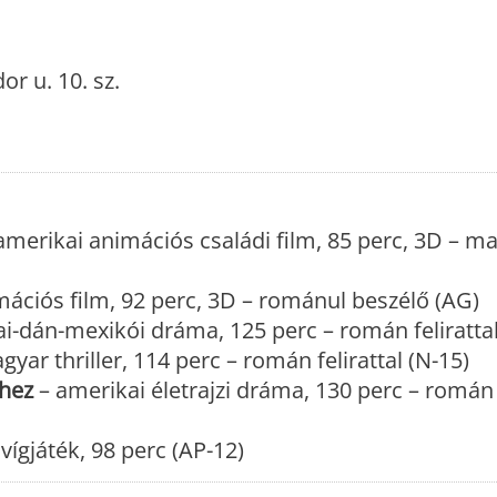
r u. 10. sz.
amerikai animációs családi film, 85 perc, 3D – m
mációs film, 92 perc, 3D – románul beszélő (AG)
i-dán-mexikói dráma, 125 perc – román felirattal
yar thriller, 114 perc – román felirattal (N-15)
thez
– amerikai életrajzi dráma, 130 perc – román f
ígjáték, 98 perc (AP-12)