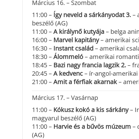
Március 16. – Szombat
11:00 –
Így neveld a sárkányodat 3.
– 
beszélő (AG)
11:00 –
A királynő kutyája
– belga ani
16:00 –
Marvel kapitány
– amerikai sci
16:30 –
Instant család
– amerikai csalá
18:30 –
Álommeló
– amerikai romantik
18:45 –
Bazi nagy francia lagzik 2.
– fr
20:45 –
A kedvenc
– ír-angol-amerikai 
21:00 –
Amit a férfiak akarnak
– ameri
Március 17. – Vasárnap
11:00 –
Kókusz kokó a kis sárkány
– I
magyarul beszélő (AG)
11:00 –
Harvie és a bűvös múzeum
– 
(AG)