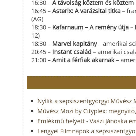
16:30 –
A távolság köztem és köztem
16:45 –
Asterix: A varázsital titka
– fra
(AG)
18:30 –
Kafarnaum – A remény útja
– 
12)
18:30 –
Marvel kapitány
– amerikai sci
20:45 –
Instant család
– amerikai csalá
21:00 –
Amit a férfiak akarnak
– ameri
Nyílik a sepsiszentgyörgyi Művész 
Művész Mozi by Cityplex: megnyitó
Emlékmű helyett - Vaszi Jánoska e
Lengyel Filmnapok a sepsiszentgy