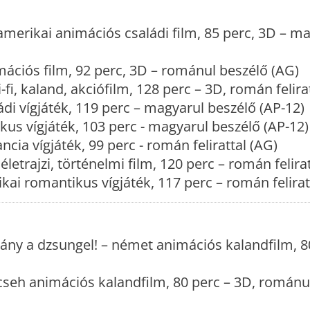
amerikai animációs családi film, 85 perc, 3D – m
mációs film, 92 perc, 3D – románul beszélő (AG)
-fi, kaland, akciófilm, 128 perc – 3D, román felira
di vígjáték, 119 perc – magyarul beszélő (AP-12)
us vígjáték, 103 perc - magyarul beszélő (AP-12)
ancia vígjáték, 99 perc - román felirattal (AG)
életrajzi, történelmi film, 120 perc – román felirat
kai romantikus vígjáték, 117 perc – román felirat
rány a dzsungel! – német animációs kalandfilm, 8
cseh animációs kalandfilm, 80 perc – 3D, románu