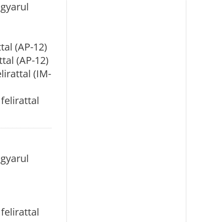
agyarul
tal (AP-12)
tal (AP-12)
rattal (IM-
elirattal
agyarul
elirattal