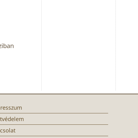
ziban
resszum
tvédelem
csolat