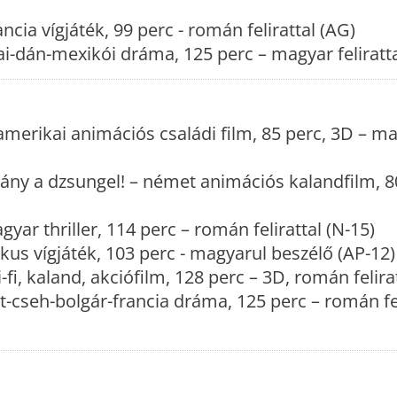
ancia vígjáték, 99 perc - román felirattal (AG)
i-dán-mexikói dráma, 125 perc – magyar feliratta
amerikai animációs családi film, 85 perc, 3D – m
rány a dzsungel! – német animációs kalandfilm, 8
yar thriller, 114 perc – román felirattal (N-15)
us vígjáték, 103 perc - magyarul beszélő (AP-12)
-fi, kaland, akciófilm, 128 perc – 3D, román felira
cseh-bolgár-francia dráma, 125 perc – román feli