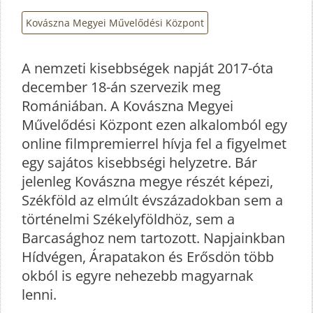
Kovászna Megyei Művelődési Központ
A nemzeti kisebbségek napját 2017-óta
‪december 18-án szervezik meg
Romániában. A Kovászna Megyei
Művelődési Központ ezen alkalomból egy
online filmpremierrel hívja fel a figyelmet
egy sajátos kisebbségi helyzetre. Bár
jelenleg Kovászna megye részét képezi,
Székföld az elmúlt évszázadokban sem a
történelmi Székelyföldhöz, sem a
Barcasághoz nem tartozott. Napjainkban
Hídvégen, Árapatakon és Erősdön több
okból is egyre nehezebb magyarnak
lenni.