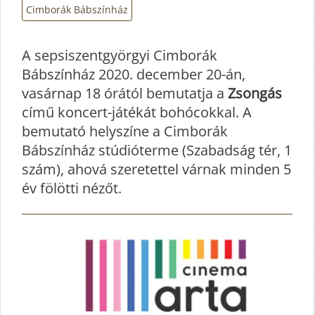
Cimborák Bábszínház
A sepsiszentgyörgyi Cimborák
Bábszínház 2020. december 20-án,
vasárnap 18 órától bemutatja a
Zsongás
című koncert-játékát bohócokkal. A
bemutató helyszíne a Cimborák
Bábszínház stúdióterme (Szabadság tér, 1
szám), ahová szeretettel várnak minden 5
év fölötti nézőt.