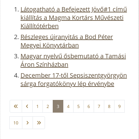
Látogatható a Befejezett Jövő#1 című
kiállítás a Magma Kortárs Művészeti
Kiállítótérben
Részleges újranyitás a Bod Péter
Megyei Könyvtárban
Magyar nyelvű ősbemutató a Tamási
Áron Színházban
December 17-től Sepsiszentgyörgyön
sárga forgatókönyv lép érvénybe
1
2
3
4
5
6
7
8
9
10