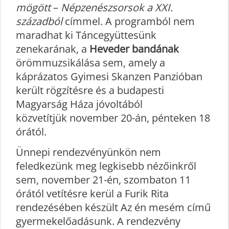
mögött
–
Népzenészsorsok a XXI.
századból
címmel. A programból nem
maradhat ki Táncegyüttesünk
zenekarának, a
Heveder bandának
örömmuzsikálása sem, amely a
káprázatos Gyimesi Skanzen Panzióban
került rögzítésre és a budapesti
Magyarság Háza jóvoltából
közvetítjük november 20-án, pénteken 18
órától.
Ünnepi rendezvényünkön nem
feledkezünk meg legkisebb nézőinkről
sem, november 21-én, szombaton 11
órától vetítésre kerül a Furik Rita
rendezésében készült Az én mesém című
gyermekelőadásunk. A rendezvény