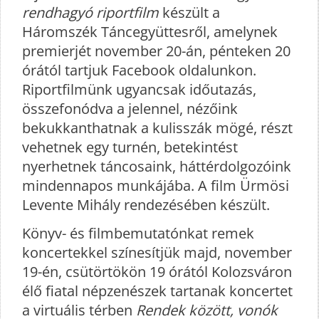
rendhagyó riportfilm
készült a
Háromszék Táncegyüttesről, amelynek
premierjét november 20-án, pénteken 20
órától tartjuk Facebook oldalunkon.
Riportfilmünk ugyancsak időutazás,
összefonódva a jelennel, nézőink
bekukkanthatnak a kulisszák mögé, részt
vehetnek egy turnén, betekintést
nyerhetnek táncosaink, háttérdolgozóink
mindennapos munkájába. A film Ürmösi
Levente Mihály rendezésében készült.
Könyv- és filmbemutatónkat remek
koncertekkel színesítjük majd, november
19-én, csütörtökön 19 órától Kolozsváron
élő fiatal népzenészek tartanak koncertet
a virtuális térben
Rendek között, vonók