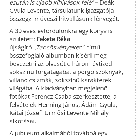
ezután is újabb kihívások felé”
– Deák
Gyula Levente, társulatunk igazgatója
összegzi művészi hitvallásunk lényegét.
A 30 éves évfordulónkra egy könyv is
született:
Fekete Réka
újságíró „
Táncösvényeke
n” című
összefoglaló albumban kísérli meg
bevezetni az olvasót e három évtized
sokszínű forgatagába, a pörgő szoknyák,
villanó csizmák, sokszínű karakterek
világába. A kiadványban megjelenő
fotókat Ferencz Csaba szerkesztette, a
felvételek Henning János, Ádám Gyula,
Kátai József, Ürmösi Levente Mihály
alkotásai.
A jubileum alkalmából továbbá egy