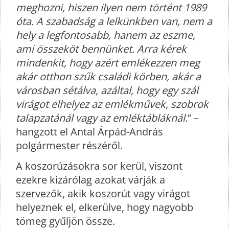
meghozni, hiszen ilyen nem történt 1989
óta. A szabadság a lelkünkben van, nem a
hely a legfontosabb, hanem az eszme,
ami összeköt bennünket. Arra kérek
mindenkit, hogy azért emlékezzen meg
akár otthon szűk családi körben, akár a
városban sétálva, azáltal, hogy egy szál
virágot elhelyez az emlékművek, szobrok
talapzatánál vagy az emléktábláknál.
” –
hangzott el Antal Árpád-András
polgármester részéről.
A koszorúzásokra sor kerül, viszont
ezekre kizárólag azokat várják a
szervezők, akik koszorút vagy virágot
helyeznek el, elkerülve, hogy nagyobb
tömeg gyűljön össze.