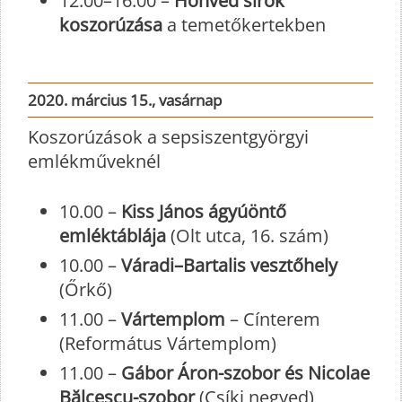
12.00–16.00 –
Honvéd sírok
koszorúzása
a temetőkertekben
2020. március 15., vasárnap
Koszorúzások a sepsiszentgyörgyi
emlékműveknél
10.00 –
Kiss János ágyúöntő
emléktáblája
(Olt utca, 16. szám)
10.00 –
Váradi–Bartalis vesztőhely
(Őrkő)
11.00 –
Vártemplom
– Cínterem
(Református Vártemplom)
11.00 –
Gábor Áron-szobor és Nicolae
Bălcescu-szobor
(Csíki negyed)