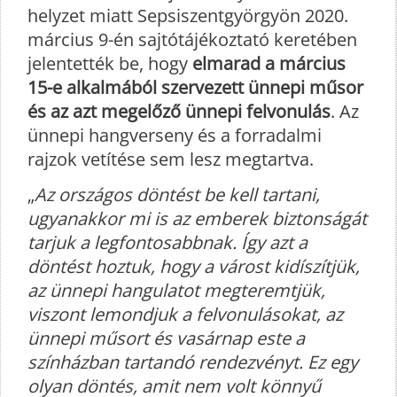
helyzet miatt Sepsiszentgyörgyön 2020.
március 9-én sajtótájékoztató keretében
jelentették be, hogy
elmarad a március
15-e alkalmából szervezett ünnepi műsor
és az azt megelőző ünnepi felvonulás
. Az
ünnepi hangverseny és a forradalmi
rajzok vetítése sem lesz megtartva.
„
Az országos döntést be kell tartani,
ugyanakkor mi is az emberek biztonságát
tarjuk a legfontosabbnak. Így azt a
döntést hoztuk, hogy a várost kidíszítjük,
az ünnepi hangulatot megteremtjük,
viszont lemondjuk a felvonulásokat, az
ünnepi műsort és vasárnap este a
színházban tartandó rendezvényt. Ez egy
olyan döntés, amit nem volt könnyű