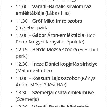
11:00 –
Váradi–Bartalis siralomház
emléktáblája
(Lábas Ház)
11.30 –
Gróf Mikó Imre szobra
(Erzsébet park)
12.00 –
Gábor Áron-emléktábla
(Bod
Péter Megyei Könyvtár épülete)
12.15 –
Berde Mózsa szobra
(Erzsébet
park)
12.30 –
Incze Dániel kopjafás sírhelye
(Malomgát utca)
13.00 –
Kossuth Lajos-szobor
(Kónya
Ádám Művelődési Ház)
13.30 –
Szemerjai csata emlékműve
(Szemerja)
13.30 –
Váradi–Bartalis kőtömbös