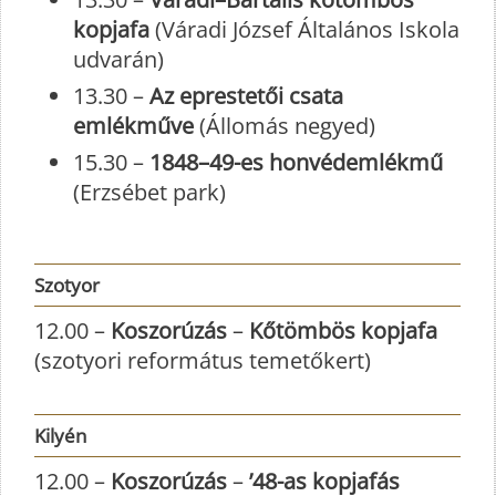
kopjafa
(Váradi József Általános Iskola
udvarán)
13.30 –
Az eprestetői csata
emlékműve
(Állomás negyed)
15.30 –
1848–49-es honvédemlékmű
(Erzsébet park)
Szotyor
12.00 –
Koszorúzás
–
Kőtömbös kopjafa
(szotyori református temetőkert)
Kilyén
12.00 –
Koszorúzás
–
’48-as kopjafás