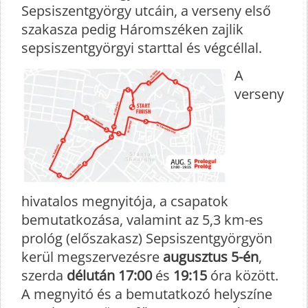
Sepsiszentgyörgy utcáin, a verseny első
szakasza pedig Háromszéken zajlik
sepsiszentgyörgyi starttal és végcéllal.
A
verseny
hivatalos megnyitója, a csapatok
bemutatkozása, valamint az 5,3 km-es
prológ (előszakasz) Sepsiszentgyörgyön
kerül megszervezésre
augusztus 5-én
,
szerda
délután 17:00
és
19:15
óra között.
A megnyitó és a bemutatkozó helyszíne