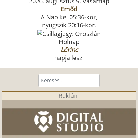
2026. augusztus 9. Vasárnap
Emőd
A Nap kel 05:36-kor,
nyugszik 20:16-kor.
Holnap
Lőrinc
napja lesz.
Keresés...
Reklám