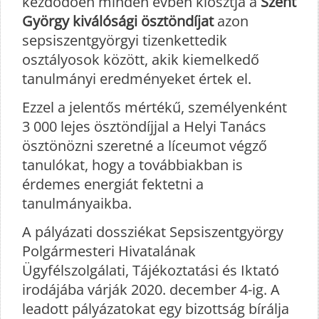
kezdődően minden évben kiosztja a
Szent
György kiválósági ösztöndíjat
azon
sepsiszentgyörgyi tizenkettedik
osztályosok között, akik kiemelkedő
tanulmányi eredményeket értek el.
Ezzel a jelentős mértékű, személyenként
3 000 lejes ösztöndíjjal a Helyi Tanács
ösztönözni szeretné a líceumot végző
tanulókat, hogy a továbbiakban is
érdemes energiát fektetni a
tanulmányaikba.
A pályázati dossziékat Sepsiszentgyörgy
Polgármesteri Hivatalának
Ügyfélszolgálati, Tájékoztatási és Iktató
irodájába várják 2020. december 4-ig. A
leadott pályázatokat egy bizottság bírálja