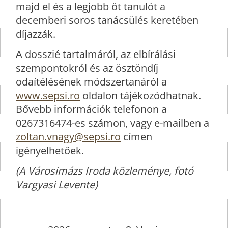
majd el és a legjobb öt tanulót a
decemberi soros tanácsülés keretében
díjazzák.
A dosszié tartalmáról, az elbírálási
szempontokról és az ösztöndíj
odaítélésének módszertanáról a
www.sepsi.ro
oldalon tájékozódhatnak.
Bővebb információk telefonon a
0267316474-es számon, vagy e-mailben a
zoltan.vnagy@sepsi.ro
címen
igényelhetőek.
(A Városimázs Iroda közleménye, fotó
Vargyasi Levente)