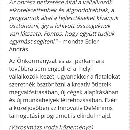
Az önrész befizetése által a vállalkozók
elkötelezettebbek és átgondoltabbak, a
programok által a fejlesztéseket kívánjuk
ösztönözni, így a lehívott összegeknek
van látszata. Fontos, hogy együtt tudjuk
egymást segíteni.
” - mondta Édler
András.
Az Önkormányzat és az Iparkamara
továbbra sem engedi el a helyi
vállalkozók kezét, ugyanakkor a fiatalokat
szeretnék ösztönözni a kreatív ötleteik
megvalósításában, új cégek alapításában
és új munkahelyek létrehozásában. Ezért
a közeljövőben az Innovatív DeMinimis
támogatási programot is elindul majd.
(Városimázs Iroda közleménye)