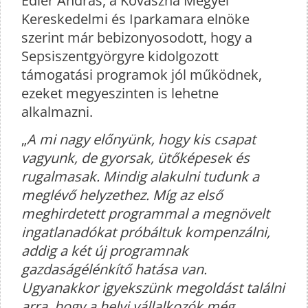
Édler András, a Kovászna Megyei
Kereskedelmi és Iparkamara elnöke
szerint már bebizonyosodott, hogy a
Sepsiszentgyörgyre kidolgozott
támogatási programok jól működnek,
ezeket megyeszinten is lehetne
alkalmazni.
„
A mi nagy előnyünk, hogy kis csapat
vagyunk, de gyorsak, ütőképesek és
rugalmasak. Mindig alakulni tudunk a
meglévő helyzethez. Míg az első
meghirdetett programmal a megnövelt
ingatlanadókat próbáltuk kompenzálni,
addig a két új programnak
gazdaságélénkítő hatása van.
Ugyanakkor igyekszünk megoldást találni
arra, hogy a helyi vállalkozók még