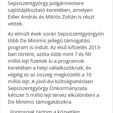
Sepsiszentgyörgy polgármestere
sajtótájékoztató keretében, amelyen
Édler András és Miklós Zoltán is részt
vettek.
Az elmúlt évek során Sepsiszentgyörgyön
több De Minimis jellegű támogatási
program is indult. Az első kifizetés 2013-
ban történt, azóta több mint 7 és fél
millió lejt fizettek ki a programok
keretében a helyi vállalkozóknak, év
végéig ez az összeg megközelíti a 10
millió lejt. A jövő évi költségvetésben
Sepsiszentgyörgy Önkormányzata
kétszer 5 millió lejt tervez elkülöníteni a
De Minimis támogatásokra.
„
Fontosnak tartom a közvetlen