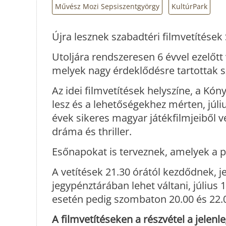
Művész Mozi Sepsiszentgyörgy
KultúrPark
Újra lesznek szabadtéri filmvetítése
Utoljára rendszeresen 6 évvel ezelőtt 
melyek nagy érdeklődésre tartottak 
Az idei filmvetítések helyszíne, a K
lesz és a lehetőségekhez mérten, júli
évek sikeres magyar játékfilmjeiből vet
dráma és thriller.
Esőnapokat is terveznek, amelyek a p
A vetítések 21.30 órától kezdődnek, j
jegypénztárában lehet váltani, július 
esetén pedig szombaton 20.00 és 22.0
A filmvetítéseken a részvétel a jele