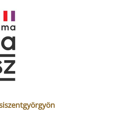
psiszentgyörgyön