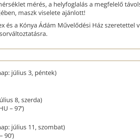
rséklet mérés, a helyfoglalás a megfelelő távo
ében, maszk viselete ajánlott!
lex és a Kónya Ádám Művelődési Ház szeretettel 
sorváltoztatásra.
nap: július 3, péntek)
július 8, szerda)
HU – 97’)
őnap: július 11, szombat)
 90’)