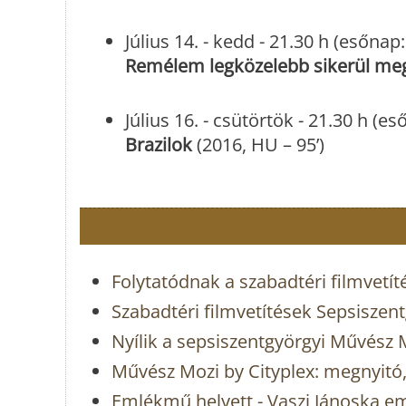
Július 14. - kedd - 21.30 h (esőnap:
Remélem legközelebb sikerül me
Július 16. - csütörtök - 21.30 h (e
Brazilok
(2016, HU – 95’)
Folytatódnak a szabadtéri filmvetí
Szabadtéri filmvetítések Sepsiszen
Nyílik a sepsiszentgyörgyi Művész 
Művész Mozi by Cityplex: megnyitó
Emlékmű helyett - Vaszi Jánoska e