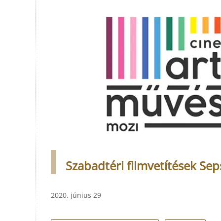
Szabadtéri filmvetítések Se
2020. június 29