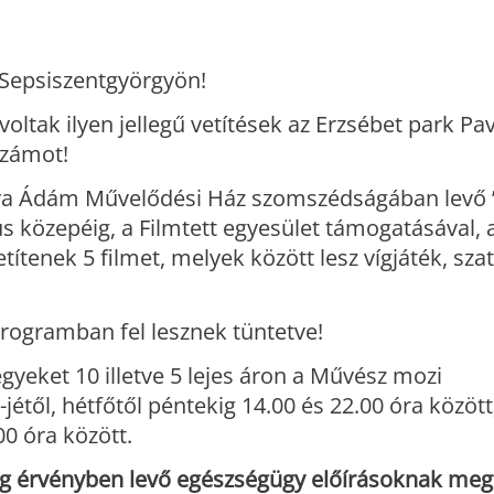
k Sepsiszentgyörgyön!
voltak ilyen jellegű vetítések az Erzsébet park Pav
számot!
ónya Ádám Művelődési Ház szomszédságában levő 
us közepéig, a Filmtett egyesület támogatásával, 
ítenek 5 filmet, melyek között lesz vígjáték, szatí
rogramban fel lesznek tüntetve!
egyeket 10 illetve 5 lejes áron a Művész mozi
1-jétől, hétfőtől péntekig 14.00 és 22.00 óra közöt
0 óra között.
nleg érvényben levő egészségügy előírásoknak meg