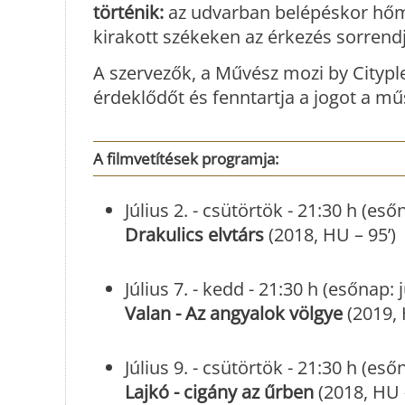
történik:
az udvarban belépéskor hőmé
kirakott székeken az érkezés sorrendj
A szervezők, a Művész mozi by Cityp
érdeklődőt és fenntartja a jogot a mű
A filmvetítések programja:
Július 2. - csütörtök - 21:30 h (eső
Drakulics elvtárs
(2018, HU – 95’)
Július 7. - kedd - 21:30 h (esőnap: 
Valan - Az angyalok völgye
(2019, 
Július 9. - csütörtök - 21:30 h (es
Lajkó - cigány az űrben
(2018, HU –