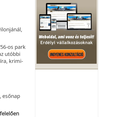
ilonjánál,
’56-os park
az utóbbi
ra, krimi-
t, esőnap
felelően