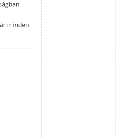
lságban
vár minden