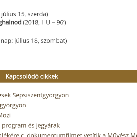
 július 15, szerda)
ghalnod
(2018, HU – 96’)
sőnap: július 18, szombat)
Kapcsolódó cikkek
tések Sepsiszentgyörgyön
tgyörgyön
Mozi
, program és jegyárak
mlékére c. dokumentumfilmet vetítik a Művész M