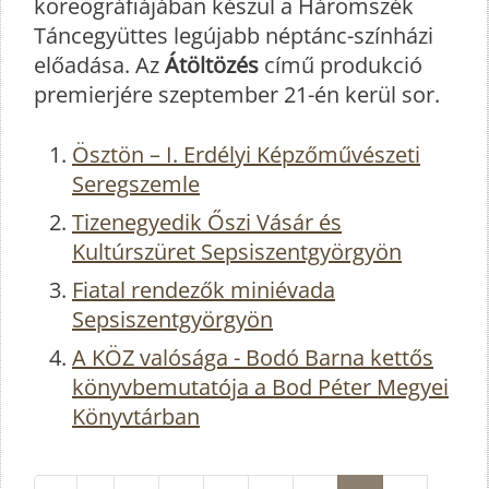
koreográfiájában készül a Háromszék
Táncegyüttes legújabb néptánc-színházi
előadása. Az
Átöltözés
című produkció
premierjére szeptember 21-én kerül sor.
Ösztön – I. Erdélyi Képzőművészeti
Seregszemle
Tizenegyedik Őszi Vásár és
Kultúrszüret Sepsiszentgyörgyön
Fiatal rendezők miniévada
Sepsiszentgyörgyön
A KÖZ valósága - Bodó Barna kettős
könyvbemutatója a Bod Péter Megyei
Könyvtárban