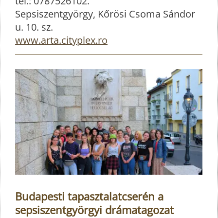
tel.: 0787526102.
Sepsiszentgyörgy, Kőrösi Csoma Sándor
u. 10. sz.
www.arta.cityplex.ro
Budapesti tapasztalatcserén a
sepsiszentgyörgyi drámatagozat