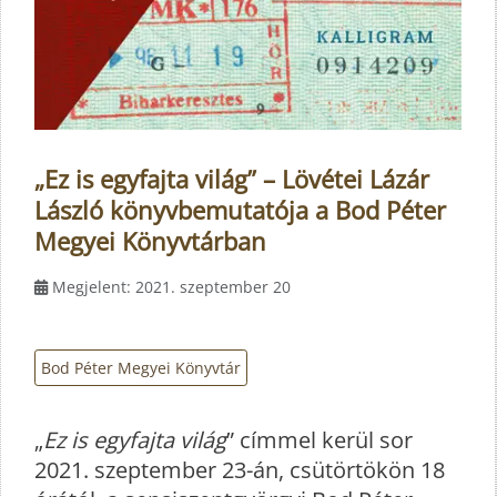
„Ez is egyfajta világ” – Lövétei Lázár
László könyvbemutatója a Bod Péter
Megyei Könyvtárban
Megjelent: 2021. szeptember 20
Bod Péter Megyei Könyvtár
„
Ez is egyfajta világ
” címmel kerül sor
2021. szeptember 23-án, csütörtökön 18