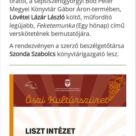
órától, a sepsiszentgyörgyi Bod Péter
Megyei Könyvtár Gábor Áron-termében,
Lövétei Lázár László
költő, műfordító
legújabb,
Feketemunka
(Egy hónap) című
verskötetének bemutatójára.
A rendezvényen a szerző beszélgetőtársa
Szonda Szabolcs
könyvtárigazgató lesz.