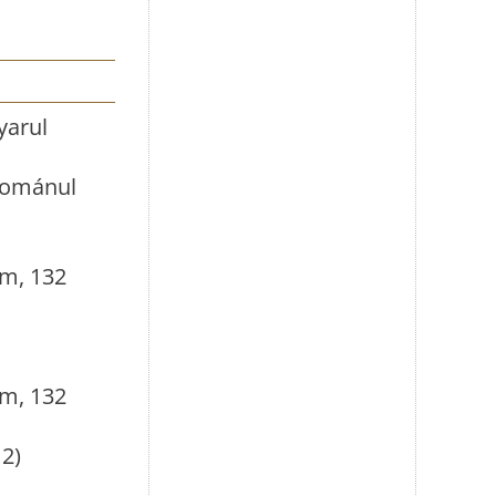
yarul
 románul
lm, 132
lm, 132
12)