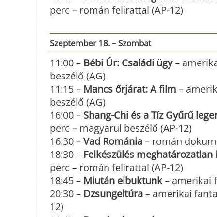
perc – román felirattal (AP-12)
Szeptember 18. – Szombat
11:00 –
Bébi Úr: Családi ügy
– amerika
beszélő (AG)
11:15 –
Mancs őrjárat: A film
– amerik
beszélő (AG)
16:00 –
Shang-Chi és a Tíz Gyűrű lege
perc – magyarul beszélő (AP-12)
16:30 –
Vad Románia
– román dokume
18:30 –
Felkészülés meghatározatlan i
perc – román felirattal (AP-12)
18:45 –
Miután elbuktunk
– amerikai f
20:30 –
Dzsungeltúra
– amerikai fanta
12)