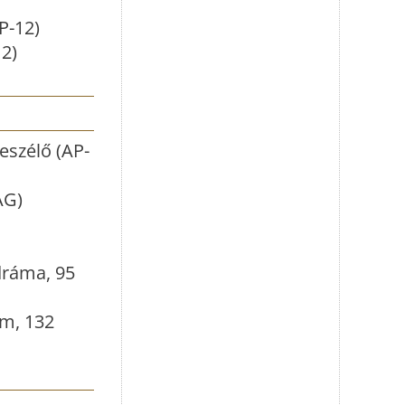
P-12)
12)
eszélő (AP-
AG)
dráma, 95
lm, 132