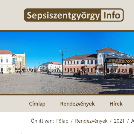
Címlap
Rendezvények
Hírek
Ön itt van:
Főlap
Rendezvények
2021
A