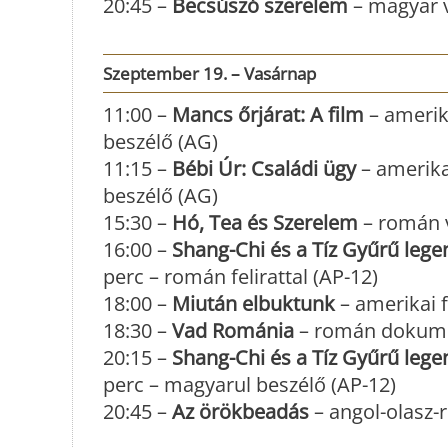
20:45 –
Becsúszó szerelem
– magyar ví
Szeptember 19. – Vasárnap
11:00 –
Mancs őrjárat: A film
– amerik
beszélő (AG)
11:15 –
Bébi Úr: Családi ügy
– amerika
beszélő (AG)
15:30 –
Hó, Tea és Szerelem
– román v
16:00 –
Shang-Chi és a Tíz Gyűrű lege
perc – román felirattal (AP-12)
18:00 –
Miután elbuktunk
– amerikai 
18:30 –
Vad Románia
– román dokume
20:15 –
Shang-Chi és a Tíz Gyűrű lege
perc – magyarul beszélő (AP-12)
20:45 –
Az örökbeadás
– angol-olasz-