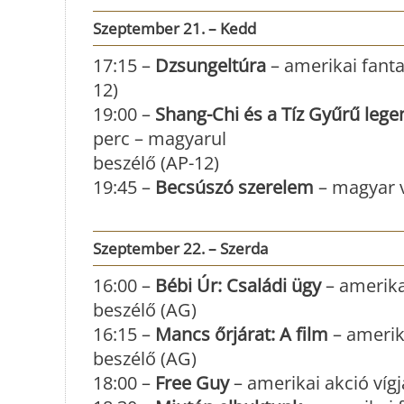
Szeptember 21. – Kedd
17:15 –
Dzsungeltúra
– amerikai fantas
12)
19:00 –
Shang-Chi és a Tíz Gyűrű lege
perc – magyarul
beszélő (AP-12)
19:45 –
Becsúszó szerelem
– magyar ví
Szeptember 22. – Szerda
16:00 –
Bébi Úr: Családi ügy
– amerika
beszélő (AG)
16:15 –
Mancs őrjárat: A film
– amerik
beszélő (AG)
18:00 –
Free Guy
– amerikai akció vígj