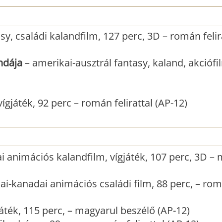
y, családi kalandfilm, 127 perc, 3D – román felir
ndája
– amerikai-ausztrál fantasy, kaland, akciófi
gjáték, 92 perc – román felirattal (AP-12)
i animációs kalandfilm, vígjáték, 107 perc, 3D –
ai-kanadai animációs családi film, 88 perc, – ro
áték, 115 perc, – magyarul beszélő (AP-12)