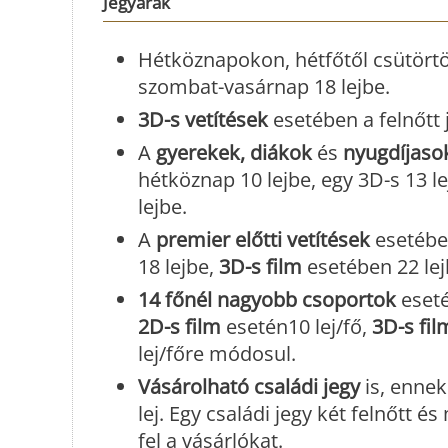
Jegyárak
Hétköznapokon, hétfőtől csütörtö
szombat-vasárnap 18 lejbe.
3D-s vetítések
esetében a felnőtt 
A
gyerekek, diákok
és
nyugdíjaso
hétköznap 10 lejbe, egy 3D-s 13 le
lejbe.
A
premier előtti vetítések
esetébe
18 lejbe,
3D-s film
esetében 22 lej
14 főnél nagyobb csoportok
eseté
2D-s film
esetén10 lej/fő,
3D-s fil
lej/főre módosul.
Vásárolható családi jegy
is, ennek
lej. Egy családi jegy két felnőtt
fel a vásárlókat.