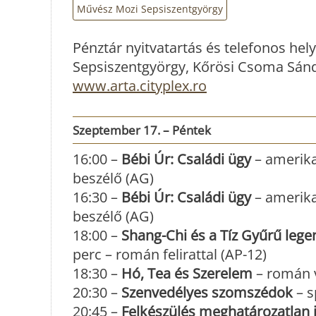
Művész Mozi Sepsiszentgyörgy
Pénztár nyitvatartás és telefonos hely
Sepsiszentgyörgy, Kőrösi Csoma Sándo
www.arta.cityplex.ro
Szeptember 17. – Péntek
16:00 –
Bébi Úr: Családi ügy
– amerika
beszélő (AG)
16:30 –
Bébi Úr: Családi ügy
– amerika
beszélő (AG)
18:00 –
Shang-Chi és a Tíz Gyűrű lege
perc – román felirattal (AP-12)
18:30 –
Hó, Tea és Szerelem
– román v
20:30 –
Szenvedélyes szomszédok
– s
20:45 –
Felkészülés meghatározatlan i