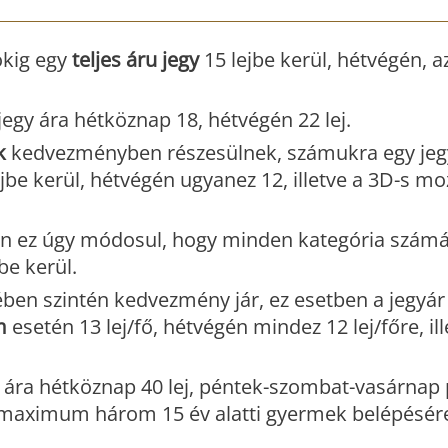
kig egy
teljes áru jegy
15 lejbe kerül, hétvégén, a
jegy ára hétköznap 18, hétvégén 22 lej.
k
kedvezményben részesülnek, számukra egy jeg
jbe kerül, hétvégén ugyanez 12, illetve a 3D-s mo
n ez úgy módosul, hogy minden kategória számár
be kerül.
ben szintén kedvezmény jár, ez esetben a jegyá
m
esetén 13 lej/fő, hétvégén mindez 12 lej/főre, il
 ára hétköznap 40 lej, péntek-szombat-vasárnap 
 és maximum három 15 év alatti gyermek belépésére