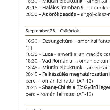
18:30 –
Miután elbuktunk
– amerikai f
20:15 –
Halálos iramban 9.
– amerikai 
20:30 –
Az örökbeadás
– angol-olasz-
Szeptember 23. – Csütörtök
16:30 –
Dzsungeltúra
– amerikai fanta
12)
16:30 –
Luca
– amerikai animációs csa
18:30 –
Vad Románia
– román dokume
18:45 –
Miután elbuktunk
– amerikai 
20:45 –
Felkészülés meghatározatlan i
perc – román felirattal (AP-12)
20:45 –
Shang-Chi és a Tíz Gyűrű lege
perc – román felirattal (AP-12)