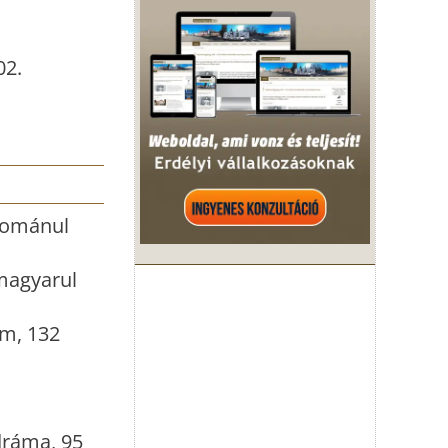
02.
 románul
 magyarul
lm, 132
dráma, 95