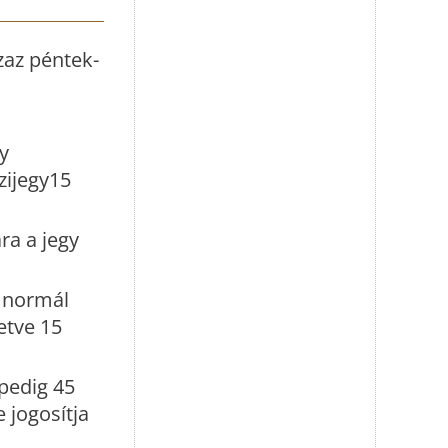
zaz péntek-
y
zijegy15
a a jegy
r normál
letve 15
pedig 45
 jogosítja