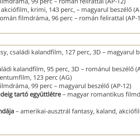
ilmdráma, 99 perc – román felirattal (AP-12)
akciófilm, krimi, 143 perc, – magyarul beszélő (A
román filmdráma, 96 perc – román felirattal (AP-
sy, családi kalandfilm, 127 perc, 3D – magyarul b
ládi kalandfilm, 95 perc, 3D – románul beszélő (
ntumfilm, 123 perc (AG)
filmdráma, 99 perc – magyarul beszélő (AP-12)
deig tartó együttlétre
– magyar romantikus film
ndája
– amerikai-ausztrál fantasy, kaland, akciófi