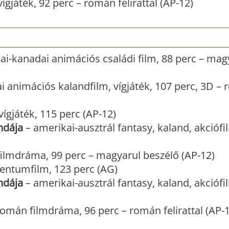
gjáték, 92 perc – román felirattal (AP-12)
ai-kanadai animációs családi film, 88 perc – mag
i animációs kalandfilm, vígjáték, 107 perc, 3D –
ígjáték, 115 perc (AP-12)
ndája
– amerikai-ausztrál fantasy, kaland, akciófi
filmdráma, 99 perc – magyarul beszélő (AP-12)
ntumfilm, 123 perc (AG)
ndája
– amerikai-ausztrál fantasy, kaland, akciófi
román filmdráma, 96 perc – román felirattal (AP-