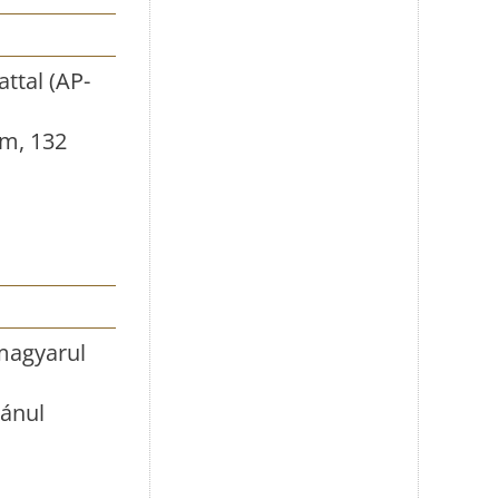
attal (AP-
lm, 132
 magyarul
mánul