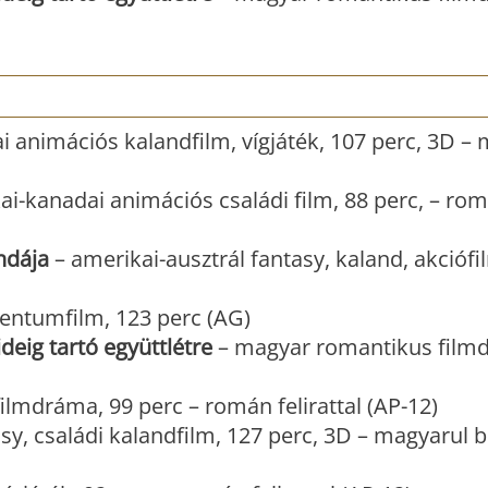
i animációs kalandfilm, vígjáték, 107 perc, 3D –
ai-kanadai animációs családi film, 88 perc, – ro
ndája
– amerikai-ausztrál fantasy, kaland, akciófi
ntumfilm, 123 perc (AG)
deig tartó együttlétre
– magyar romantikus film
ilmdráma, 99 perc – román felirattal (AP-12)
sy, családi kalandfilm, 127 perc, 3D – magyarul b