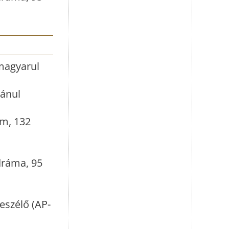
 magyarul
mánul
lm, 132
dráma, 95
eszélő (AP-