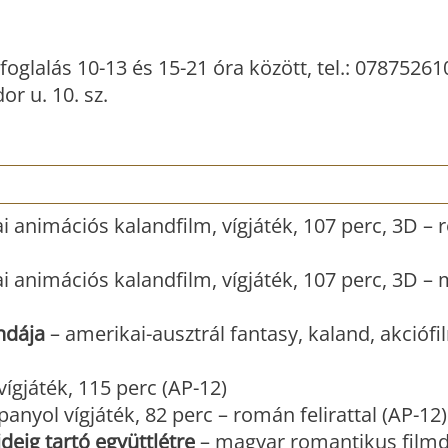
foglalás 10-13 és 15-21 óra között, tel.: 07875261
r u. 10. sz.
i animációs kalandfilm, vígjáték, 107 perc, 3D –
i animációs kalandfilm, vígjáték, 107 perc, 3D –
ndája
– amerikai-ausztrál fantasy, kaland, akciófi
ígjáték, 115 perc (AP-12)
panyol vígjáték, 82 perc – román felirattal (AP-12)
deig tartó együttlétre
– magyar romantikus film