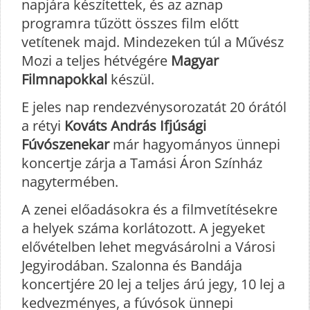
napjára készítettek, és az aznap
programra tűzött összes film előtt
vetítenek majd. Mindezeken túl a Művész
Mozi a teljes hétvégére
Magyar
Filmnapokkal
készül.
E jeles nap rendezvénysorozatát 20 órától
a rétyi
Kováts András Ifjúsági
Fúvószenekar
már hagyományos ünnepi
koncertje zárja a Tamási Áron Színház
nagytermében.
A zenei előadásokra és a filmvetítésekre
a helyek száma korlátozott. A jegyeket
elővételben lehet megvásárolni a Városi
Jegyirodában. Szalonna és Bandája
koncertjére 20 lej a teljes árú jegy, 10 lej a
kedvezményes, a fúvósok ünnepi