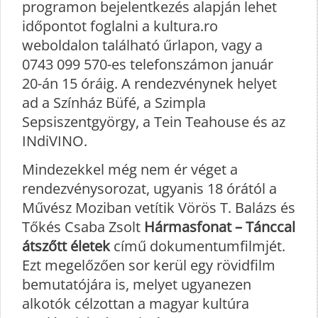
programon bejelentkezés alapján lehet
időpontot foglalni a kultura.ro
weboldalon található űrlapon, vagy a
0743 099 570-es telefonszámon január
20-án 15 óráig. A rendezvénynek helyet
ad a Színház Büfé, a Szimpla
Sepsiszentgyörgy, a Tein Teahouse és az
INdiVINO.
Mindezekkel még nem ér véget a
rendezvénysorozat, ugyanis 18 órától a
Művész Moziban vetítik Vörös T. Balázs és
Tőkés Csaba Zsolt
Hármasfonat – Tánccal
átszőtt életek
című dokumentumfilmjét.
Ezt megelőzően sor kerül egy rövidfilm
bemutatójára is, melyet ugyanezen
alkotók célzottan a magyar kultúra