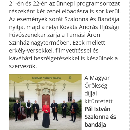
21-én és 22-én az ünnepi programsorozat
részeként két zenei előadásra is sor kerül.
Az események sorát Szalonna és Bandája
nyitja, majd a rétyi Kováts András Ifjúsági
Fúvószenekar zárja a Tamási Áron
Színház nagytermében. Ezek mellett
erkély-versekkel, filmvetítéssel és
kávéházi beszélgetésekkel is készülnek a
szervezők.
A Magyar
Örökség
díjjal
kitüntetett
Pál István
Szalonna és
bandája