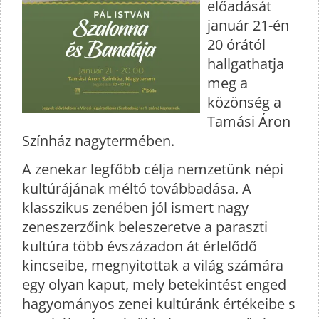
előadását
január 21-én
20 órától
hallgathatja
meg a
közönség a
Tamási Áron
Színház nagytermében.
A zenekar legfőbb célja nemzetünk népi
kultúrájának méltó továbbadása. A
klasszikus zenében jól ismert nagy
zeneszerzőink beleszeretve a paraszti
kultúra több évszázadon át érlelődő
kincseibe, megnyitottak a világ számára
egy olyan kaput, mely betekintést enged
hagyományos zenei kultúránk értékeibe s