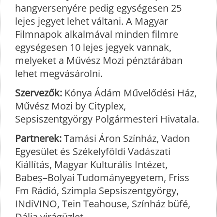
hangversenyére pedig egységesen 25
lejes jegyet lehet váltani. A Magyar
Filmnapok alkalmával minden filmre
egységesen 10 lejes jegyek vannak,
melyeket a Művész Mozi pénztárában
lehet megvásárolni.
Szervezők:
Kónya Ádám Művelődési Ház,
Művész Mozi by Cityplex,
Sepsiszentgyörgy Polgármesteri Hivatala.
Partnerek:
Tamási Áron Színház, Vadon
Egyesület és Székelyföldi Vadászati
Kiállítás, Magyar Kulturális Intézet,
Babeș–Bolyai Tudományegyetem, Friss
Fm Rádió, Szimpla Sepsiszentgyörgy,
INdiVINO, Tein Teahouse, Színház büfé,
Dália virágüzlet