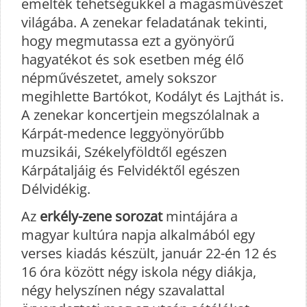
emelték tehetségükkel a magasművészet
világába. A zenekar feladatának tekinti,
hogy megmutassa ezt a gyönyörű
hagyatékot és sok esetben még élő
népművészetet, amely sokszor
megihlette Bartókot, Kodályt és Lajthát is.
A zenekar koncertjein megszólalnak a
Kárpát-medence leggyönyörűbb
muzsikái, Székelyföldtől egészen
Kárpátaljáig és Felvidéktől egészen
Délvidékig.
Az
erkély-zene sorozat
mintájára a
magyar kultúra napja alkalmából egy
verses kiadás készült, január 22-én 12 és
16 óra között négy iskola négy diákja,
négy helyszínen négy szavalattal