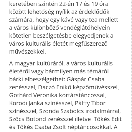
keretében szintén 22-én 17 és 19 óra
között lehetőség nyílik az érdeklődők
számára, hogy egy kávé vagy tea mellett
a város különböző vendéglátóhelyein
kötetlen beszélgetésbe elegyedjenek a
város kulturális életét megfűszerező
művészekkel.
A magyar kultúráról, a város kulturális
életéről vagy bármilyen más témáról
bárki elbeszélgethet: Gáspár Csaba
zenésszel, Daczó Enikő képzőművésszel,
Gothárd Veronika kortárstáncossal,
Korodi Janka színésszel, Pálffy Tibor
színésszel, Szonda Szabolcs irodalmárral,
Szőcs Botond zenésszel illetve Tőkés Edit
és Tőkés Csaba Zsolt néptáncosokkal. A