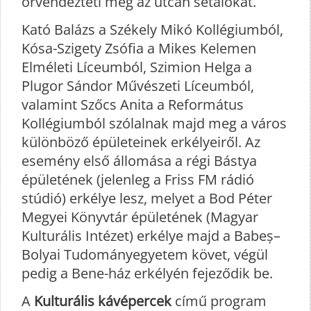
örvendezteti meg az utcán sétálókat.
Kató Balázs a Székely Mikó Kollégiumból,
Kósa-Szigety Zsófia a Mikes Kelemen
Elméleti Líceumból, Szimion Helga a
Plugor Sándor Művészeti Líceumból,
valamint Szőcs Anita a Református
Kollégiumból szólalnak majd meg a város
különböző épületeinek erkélyeiről. Az
esemény első állomása a régi Bástya
épületének (jelenleg a Friss FM rádió
stúdió) erkélye lesz, melyet a Bod Péter
Megyei Könyvtár épületének (Magyar
Kulturális Intézet) erkélye majd a Babeș–
Bolyai Tudományegyetem követ, végül
pedig a Bene-ház erkélyén fejeződik be.
A
Kulturális kávépercek
című program