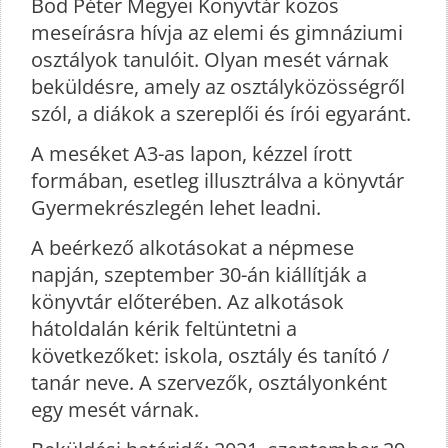
Bod Péter Megyei Könyvtár közös
meseírásra hívja az elemi és gimnáziumi
osztályok tanulóit. Olyan mesét várnak
beküldésre, amely az osztályközösségről
szól, a diákok a szereplői és írói egyaránt.
A meséket A3-as lapon, kézzel írott
formában, esetleg illusztrálva a könyvtár
Gyermekrészlegén lehet leadni.
A beérkező alkotásokat a népmese
napján, szeptember 30-án kiállítják a
könyvtár előterében. Az alkotások
hátoldalán kérik feltüntetni a
következőket: iskola, osztály és tanító /
tanár neve. A szervezők, osztályonként
egy mesét várnak.