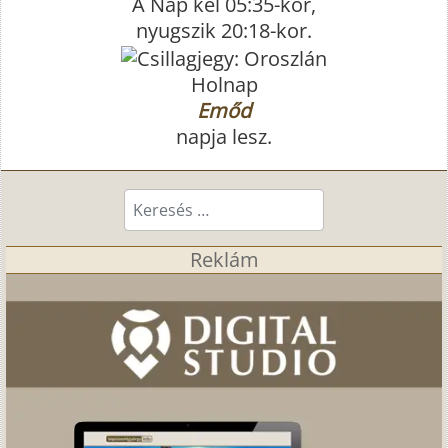
A Nap kel 05:35-kor,
nyugszik 20:18-kor.
Holnap
Emőd
napja lesz.
Keresés...
Reklám