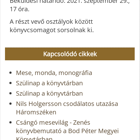
Beküldési határidő: 2021. szeptember 29.,
17 óra.
A részt vevő osztályok között
könyvcsomagot sorsolnak ki.
Kapcsolódó cikkek
Mese, monda, monográfia
Szülinap a könyvtárban
Szülinap a könyvtárban
Nils Holgersson csodálatos utazása
Háromszéken
Csángó mesevilág - Zenés
könyvbemutató a Bod Péter Megyei
Könyvtárban