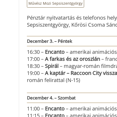
Művész Mozi Sepsiszentgyörgy
Pénztár nyitvatartás és telefonos hely
Sepsiszentgyörgy, Kőrösi Csoma Sándo
December 3. – Péntek
16:30 –
Encanto
– amerikai animációs 
17:00 –
A farkas és az oroszlán
– franc
18:30 –
Spirál
– magyar-román filmdrám
19:00 –
A kaptár – Raccoon City vissz
román felirattal (N-15)
December 4. – Szombat
11:00 –
Encanto
– amerikai animációs 
11:15 –
Encanto
– amerikai animációs 