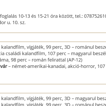
foglalás 10-13 és 15-21 óra között, tel.: 07875261
r u. 10. sz.
kalandfilm, vígjáték, 99 perc, 3D – románul besz
ia családi kalandfilm, 107 perc – magyarul beszé
a, 98 perc – román felirattal (AP-12)
avár
– német-amerikai-kanadai, akció-horror, 107 
kalandfilm, vígjáték, 99 perc, 3D – magyarul bes
kalandfilm, vígjáték, 99 perc, 3D – románul besz