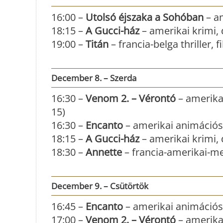
16:00 –
Utolsó éjszaka a Sohóban
– am
18:15 –
A Gucci-ház
– amerikai krimi, d
19:00 –
Titán
– francia-belga thriller, 
December 8. – Szerda
16:30 –
Venom 2. – Vérontó
– amerikai
15)
16:30 –
Encanto
– amerikai animációs 
18:15 –
A Gucci-ház
– amerikai krimi, d
18:30 –
Annette
– francia-amerikai-me
December 9. – Csütörtök
16:45 –
Encanto
– amerikai animációs 
17:00 –
Venom 2. – Vérontó
– amerikai