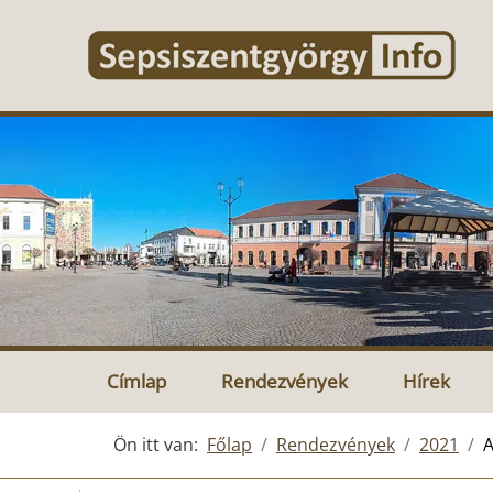
Címlap
Rendezvények
Hírek
Ön itt van:
Főlap
Rendezvények
2021
A