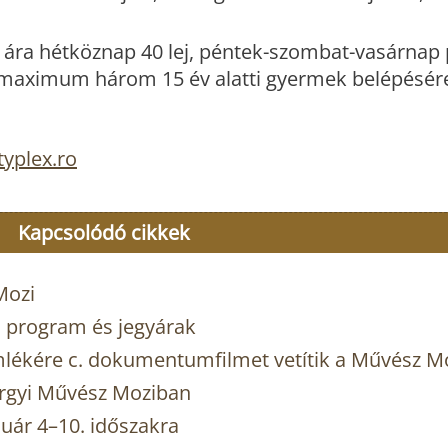
 ára hétköznap 40 lej, péntek-szombat-vasárnap 
 és maximum három 15 év alatti gyermek belépésére
typlex.ro
Kapcsolódó cikkek
Mozi
, program és jegyárak
mlékére c. dokumentumfilmet vetítik a Művész M
örgyi Művész Moziban
uár 4–10. időszakra