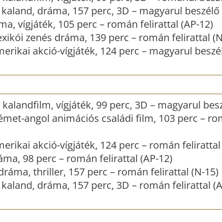
, kaland, dráma, 157 perc, 3D – magyarul beszélő 
ma, vígjáték, 105 perc – román felirattal (AP-12)
xikói zenés dráma, 139 perc – román felirattal (N
erikai akció-vígjáték, 124 perc – magyarul beszé
kalandfilm, vígjáték, 99 perc, 3D – magyarul bes
émet-angol animációs családi film, 103 perc – r
erikai akció-vígjáték, 124 perc – román felirattal
a, 98 perc – román felirattal (AP-12)
ráma, thriller, 157 perc – román felirattal (N-15)
 kaland, dráma, 157 perc, 3D – román felirattal (