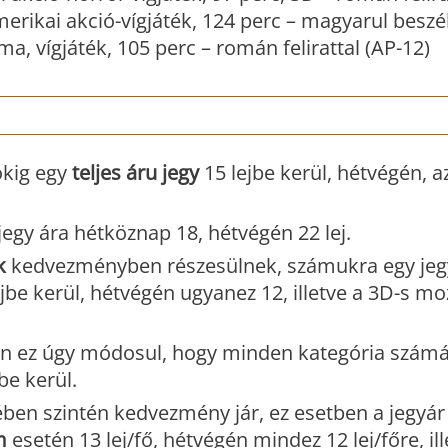
erikai akció-vígjáték, 124 perc – magyarul beszé
ma, vígjáték, 105 perc – román felirattal (AP-12)
kig egy
teljes áru jegy
15 lejbe kerül, hétvégén, a
jegy ára hétköznap 18, hétvégén 22 lej.
k
kedvezményben részesülnek, számukra egy jeg
jbe kerül, hétvégén ugyanez 12, illetve a 3D-s mo
n ez úgy módosul, hogy minden kategória számár
be kerül.
ben szintén kedvezmény jár, ez esetben a jegyá
m
esetén 13 lej/fő, hétvégén mindez 12 lej/főre, il