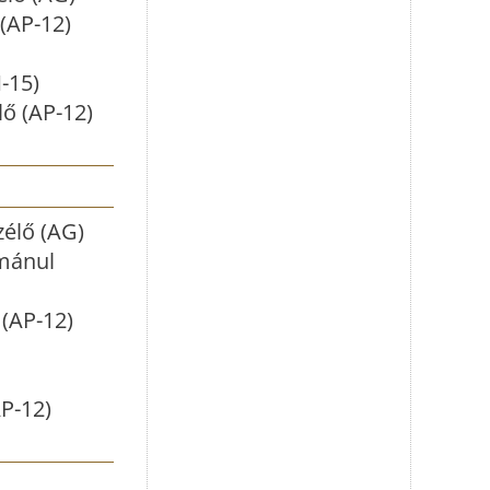
(AP-12)
-15)
lő (AP-12)
zélő (AG)
ománul
 (AP-12)
AP-12)