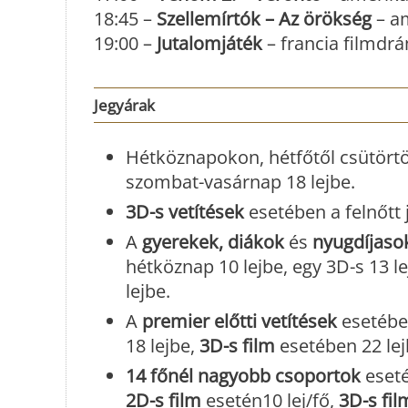
18:45 –
Szellemírtók – Az örökség
– am
19:00 –
Jutalomjáték
– francia filmdrá
Jegyárak
Hétköznapokon, hétfőtől csütörtö
szombat-vasárnap 18 lejbe.
3D-s vetítések
esetében a felnőtt 
A
gyerekek, diákok
és
nyugdíjaso
hétköznap 10 lejbe, egy 3D-s 13 le
lejbe.
A
premier előtti vetítések
esetébe
18 lejbe,
3D-s film
esetében 22 lej
14 főnél nagyobb csoportok
eseté
2D-s film
esetén10 lej/fő,
3D-s fil