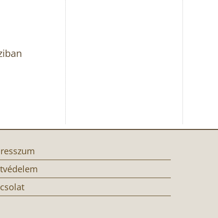
ziban
resszum
tvédelem
csolat