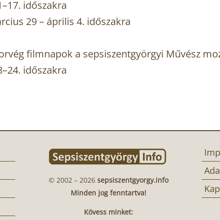
–17. időszakra
ius 29 – április 4. időszakra
Norvég filmnapok a sepsiszentgyörgyi Művész mo
–24. időszakra
Imp
Ada
© 2002 – 2026
sepsiszentgyorgy.info
Kap
Minden jog fenntartva!
Kövess minket: