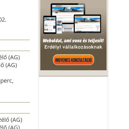
02.
élő (AG)
lő (AG)
perc,
zélő (AG)
élő (AG)