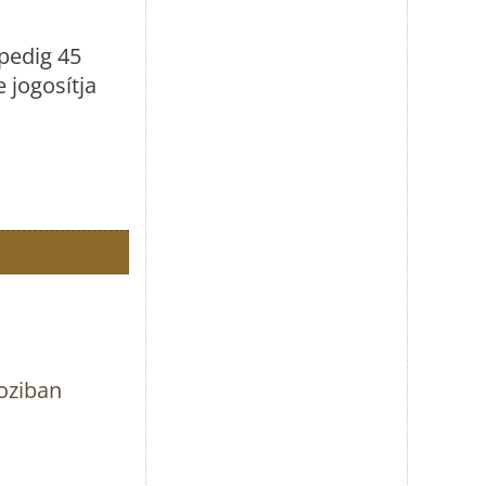
pedig 45
 jogosítja
oziban