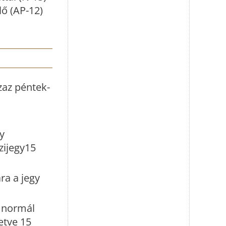
lő (AP-12)
zaz péntek-
y
zijegy15
a a jegy
r normál
letve 15