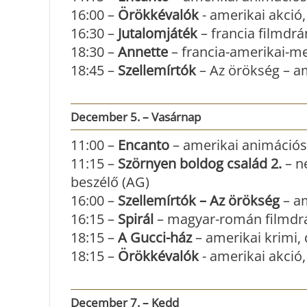
16:00 –
Örökkévalók
- amerikai akció
16:30 –
Jutalomjáték
– francia filmdrá
18:30 –
Annette
– francia-amerikai-me
18:45 –
Szellemírtók
– Az örökség – am
December 5. – Vasárnap
11:00 –
Encanto
– amerikai animációs 
11:15 –
Szörnyen boldog család 2.
– n
beszélő (AG)
16:00 –
Szellemírtók – Az örökség
– am
16:15 –
Spirál
– magyar-román filmdrám
18:15 –
A Gucci-ház
– amerikai krimi, d
18:15 –
Örökkévalók
- amerikai akció,
December 7. – Kedd