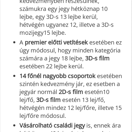
kedvezményben részesülnek,
számukra egy jegy hétköznap 10
lejbe, egy 3D-s 13 lejbe kerül,
hétvégén ugyanez 12, illetve a 3D-s
mozijegy15 lejbe.
A
premier előtti vetítések
esetében ez
úgy módosul, hogy minden kategória
számára a jegy 18 lejbe,
3D-s film
esetében 22 lejbe kerül.
14 főnél nagyobb csoportok
esetében
szintén kedvezmény jár, ez esetben a
jegyár normál
2D-s film
esetén10
lej/fő,
3D-s film
esetén 13 lej/fő,
hétvégén mindez 12 lej/főre, illetve 15
lej/főre módosul.
Vásárolható családi jegy
is, ennek ára