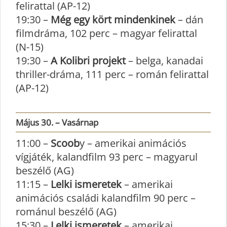
felirattal (AP-12)
19:30 –
Még egy kört mindenkinek
– dán
filmdráma, 102 perc – magyar felirattal
(N-15)
19:30 –
A Kolibri projekt
– belga, kanadai
thriller-dráma, 111 perc – román felirattal
(AP-12)
Május 30. – Vasárnap
11:00 –
Scoob
y – amerikai animációs
vígjáték, kalandfilm 93 perc – magyarul
beszélő (AG)
11:15 –
Lelki ismeretek
– amerikai
animációs családi kalandfilm 90 perc –
románul beszélő (AG)
15:30 –
Lelki ismeretek
– amerikai