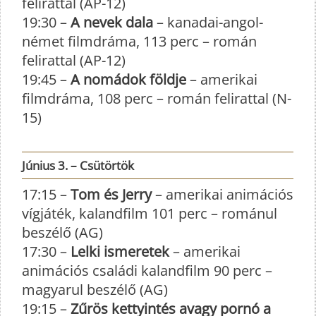
felirattal (AP-12)
19:30 –
A nevek dala
– kanadai-angol-
német filmdráma, 113 perc – román
felirattal (AP-12)
19:45 –
A nomádok földje
– amerikai
filmdráma, 108 perc – román felirattal (N-
15)
Június 3. – Csütörtök
17:15 –
Tom és Jerry
– amerikai animációs
vígjáték, kalandfilm 101 perc – románul
beszélő (AG)
17:30 –
Lelki ismeretek
– amerikai
animációs családi kalandfilm 90 perc –
magyarul beszélő (AG)
19:15 –
Zűrös kettyintés avagy pornó a