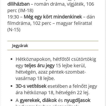
diliházban
– román dráma, vígjáték, 106
perc (IM-18)
19:30 –
Még egy kört mindenkinek
– dán
filmdráma, 102 perc – magyar felirattal
(N-15)
Jegyárak
Hétköznapokon, hétfőtől csütörtökig
egy
teljes áru jegy
15 lejbe kerül,
hétvégén, azaz péntek-szombat-
vasárnap 18 lejbe.
3D-s vetítések
esetében a felnőtt jegy
ára hétköznap 18, hétvégén 22 lej.
A
gyerekek, diákok
és
nyugdíjasok