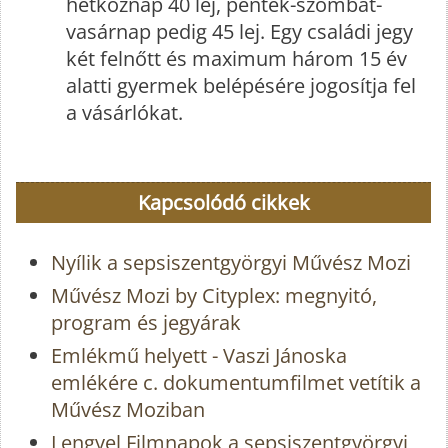
hétköznap 40 lej, péntek-szombat-
vasárnap pedig 45 lej. Egy családi jegy
két felnőtt és maximum három 15 év
alatti gyermek belépésére jogosítja fel
a vásárlókat.
Kapcsolódó cikkek
Nyílik a sepsiszentgyörgyi Művész Mozi
Művész Mozi by Cityplex: megnyitó,
program és jegyárak
Emlékmű helyett - Vaszi Jánoska
emlékére c. dokumentumfilmet vetítik a
Művész Moziban
Lengyel Filmnapok a sepsiszentgyörgyi