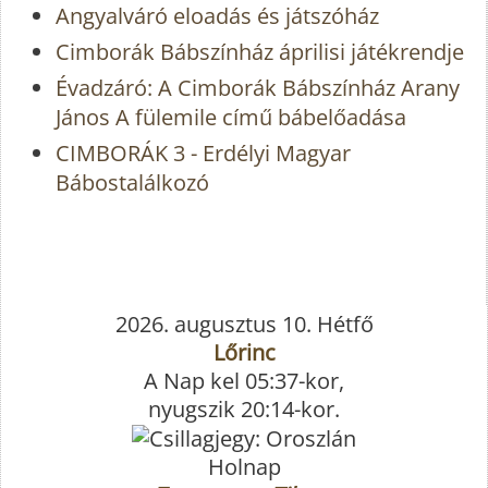
Angyalváró eloadás és játszóház
Cimborák Bábszínház áprilisi játékrendje
Évadzáró: A Cimborák Bábszínház Arany
János A fülemile című bábelőadása
CIMBORÁK 3 - Erdélyi Magyar
Bábostalálkozó
2026. augusztus 10. Hétfő
Lőrinc
A Nap kel 05:37-kor,
nyugszik 20:14-kor.
Holnap