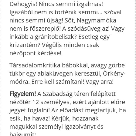
Dehogyis! Nincs semmi izgalmas!
Igazából nem is történik semmi… szóval
nincs semmi újság! Sőt, Nagymamóka
nem is főszereplő! A szódásüveg az! Vagy
inkább a gránitobeliszk? Esetleg egy
krizantém? Végülis minden csak
nézőpont kérdése!
Társadalomkritika bábokkal, avagy görbe
tükör egy ablaküvegen keresztül, Örkény-
módra. Erre kell számítani! Vagy arra!
Figyelem!
A Szabadság téren felépített
nézőtér 12 személyes, ezért ajánlott előre
jegyet foglalni! Az előadást megtartjuk, ha
esik, ha havaz! Kérjük, hozzanak
magukkal személyi igazolványt és
hajgumit!