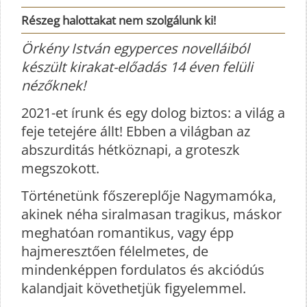
Részeg halottakat nem szolgálunk ki!
Örkény István egyperces novelláiból
készült kirakat-előadás 14 éven felüli
nézőknek!
2021-et írunk és egy dolog biztos: a világ a
feje tetejére állt! Ebben a világban az
abszurditás hétköznapi, a groteszk
megszokott.
Történetünk főszereplője Nagymamóka,
akinek néha siralmasan tragikus, máskor
meghatóan romantikus, vagy épp
hajmeresztően félelmetes, de
mindenképpen fordulatos és akciódús
kalandjait követhetjük figyelemmel.