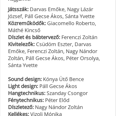
Játsszák:
Darvas Emőke, Nagy Lázár
József, Páll Gecse Ákos, Sánta Yvette
Közreműködők:
Giacomello Roberto,
Máthé Kincső
Díszlet és bábtervező:
Ferenczi Zoltán
Kivitelezők:
Csüdöm Eszter, Darvas
Emőke, Ferenczi Zoltán, Nagy Nándor
Zoltán, Páll Gecse Ákos, Péter Orsolya,
Sánta Yvette
Sound design:
Kónya Ütő Bence
Light design:
Páll Gecse Ákos
Hangtechnikus:
Szanday Csongor
Fénytechnikus:
Péter Előd
Díszletező:
Nagy Nándor Zoltán
Kellékes:
Vizoli Mónika