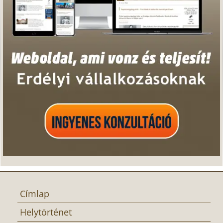
Címlap
Helytörténet