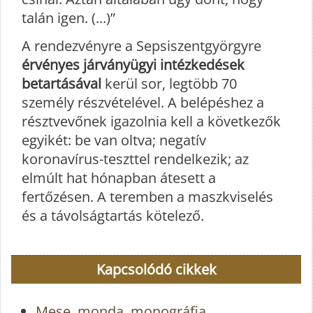
talán igen. (...)”
A rendezvényre a Sepsiszentgyörgyre
érvényes járványügyi intézkedések
betartásával
kerül sor, legtöbb 70
személy részvételével. A belépéshez a
résztvevőnek igazolnia kell a következők
egyikét: be van oltva; negatív
koronavírus-teszttel rendelkezik; az
elmúlt hat hónapban átesett a
fertőzésen. A teremben a maszkviselés
és a távolságtartás kötelező.
Kapcsolódó cikkek
Mese, monda, monográfia