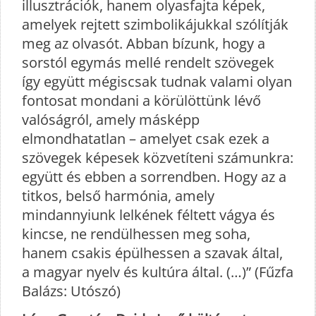
illusztrációk, hanem olyasfajta képek,
amelyek rejtett szimbolikájukkal szólítják
meg az olvasót. Abban bízunk, hogy a
sorstól egymás mellé rendelt szövegek
így együtt mégiscsak tudnak valami olyan
fontosat mondani a körülöttünk lévő
valóságról, amely másképp
elmondhatatlan – amelyet csak ezek a
szövegek képesek közvetíteni számunkra:
együtt és ebben a sorrendben. Hogy az a
titkos, belső harmónia, amely
mindannyiunk lelkének féltett vágya és
kincse, ne rendülhessen meg soha,
hanem csakis épülhessen a szavak által,
a magyar nyelv és kultúra által. (…)” (Fűzfa
Balázs: Utószó)