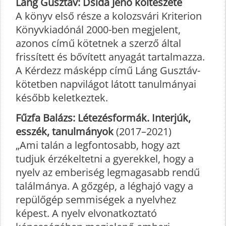
Láng Gusztáv: Dsida Jenő költészete
A könyv első része a kolozsvári Kriterion
Könyvkiadónál 2000-ben megjelent,
azonos című kötetnek a szerző által
frissített és bővített anyagát tartalmazza.
A Kérdezz másképp című Láng Gusztáv-
kötetben napvilágot látott tanulmányai
később keletkeztek.
Fűzfa Balázs: Létezésformák. Interjúk,
esszék, tanulmányok
(2017–2021)
„Ami talán a legfontosabb, hogy azt
tudjuk érzékeltetni a gyerekkel, hogy a
nyelv az emberiség legmagasabb rendű
találmánya. A gőzgép, a léghajó vagy a
repülőgép semmiségek a nyelvhez
képest. A nyelv elvonatkoztató