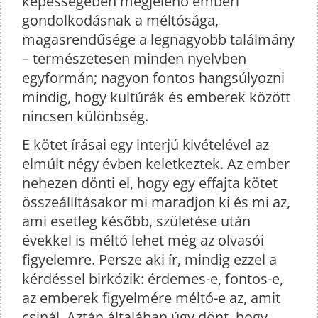
képességében megjelenő emberi
gondolkodásnak a méltósága,
magasrendűsége a legnagyobb találmány
– természetesen minden nyelvben
egyformán; nagyon fontos hangsúlyozni
mindig, hogy kultúrák és emberek között
nincsen különbség.
E kötet írásai egy interjú kivételével az
elmúlt négy évben keletkeztek. Az ember
nehezen dönti el, hogy egy effajta kötet
összeállításakor mi maradjon ki és mi az,
ami esetleg később, születése után
évekkel is méltó lehet még az olvasói
figyelemre. Persze aki ír, mindig ezzel a
kérdéssel birkózik: érdemes-e, fontos-e,
az emberek figyelmére méltó-e az, amit
csinál. Aztán általában úgy dönt, hogy