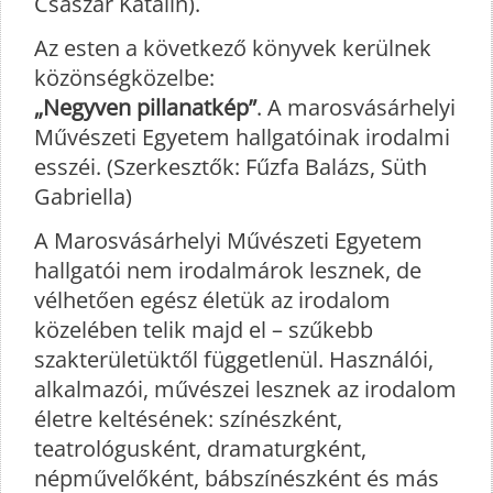
Császár Katalin).
Az esten a következő könyvek kerülnek
közönségközelbe:
„Negyven pillanatkép”
. A marosvásárhelyi
Művészeti Egyetem hallgatóinak irodalmi
esszéi. (Szerkesztők: Fűzfa Balázs, Süth
Gabriella)
A Marosvásárhelyi Művészeti Egyetem
hallgatói nem irodalmárok lesznek, de
vélhetően egész életük az irodalom
közelében telik majd el – szűkebb
szakterületüktől függetlenül. Használói,
alkalmazói, művészei lesznek az irodalom
életre keltésének: színészként,
teatrológusként, dramaturgként,
népművelőként, bábszínészként és más