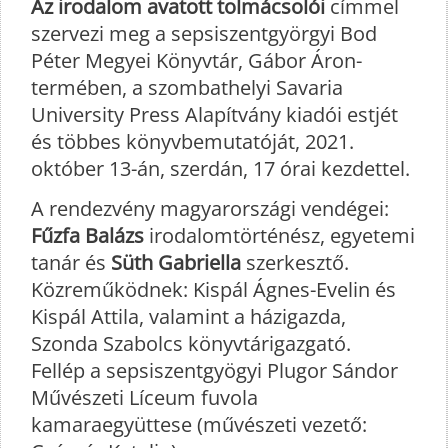
Az irodalom avatott tolmácsolói
címmel
szervezi meg a sepsiszentgyörgyi Bod
Péter Megyei Könyvtár, Gábor Áron-
termében, a szombathelyi Savaria
University Press Alapítvány kiadói estjét
és többes könyvbemutatóját, 2021.
október 13-án, szerdán, 17 órai kezdettel.
A rendezvény magyarországi vendégei:
Fűzfa Balázs
irodalomtörténész, egyetemi
tanár és
Süth Gabriella
szerkesztő.
Közreműködnek: Kispál Ágnes-Evelin és
Kispál Attila, valamint a házigazda,
Szonda Szabolcs könyvtárigazgató.
Fellép a sepsiszentgyögyi Plugor Sándor
Művészeti Líceum fuvola
kamaraegyüttese (művészeti vezető: