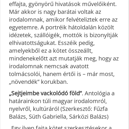
effajta, gyönyörű hivatások művelőiként.
Már akkor is nagy barátai voltak az
irodalomnak, amikor felvételiztek erre az
egyetemre. A portréik hátoldalán közölt
idézetek, szállóigék, mottók is bizonyítják
elhivatottságukat. Esszéik pedig,
amelyekből ez a kötet összeállt,
mindenekelőtt azt mutatják meg, hogy az
irodalomnak nemcsak avatott
tolmácsolói, hanem értői is – már most,
„növendék” korukban.
„Sejtjeimbe vackolódó föld”
. Antológia a
határainkon túli magyar irodalomról,
nyelvről, kultúráról (Szerkesztő: Fűzfa
Balázs, Süth Gabriella, Sárközi Balázs)
„Egy ilyen fajta kötet szerkesztésekor a