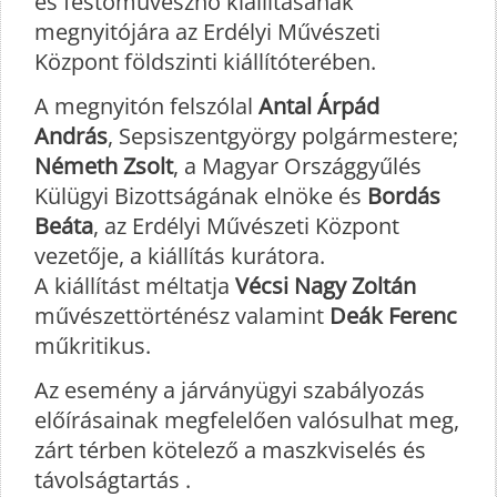
és festőművésznő kiállításának
megnyitójára az Erdélyi Művészeti
Központ földszinti kiállítóterében.
A megnyitón felszólal
Antal Árpád
András
, Sepsiszentgyörgy polgármestere;
Németh Zsolt
, a Magyar Országgyűlés
Külügyi Bizottságának elnöke és
Bordás
Beáta
, az Erdélyi Művészeti Központ
vezetője, a kiállítás kurátora.
A kiállítást méltatja
Vécsi Nagy Zoltán
művészettörténész valamint
Deák Ferenc
műkritikus.
Az esemény a járványügyi szabályozás
előírásainak megfelelően valósulhat meg,
zárt térben kötelező a maszkviselés és
távolságtartás .