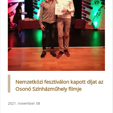
Nemzetközi fesztiválon kapott díjat az
Osonó Színházműhely filmje
2021. november 08