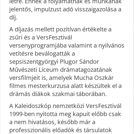
létre. Ennek a folyamatnak és munkának
jelentős, impulzust adó visszaigazolása a
díj.
A díjazás mellett pozitívan értékelte a
zsűri és a VersFesztivál
versenyprogramjába valamint a nyilvános
vetítésre beválogatták a
sepsiszentgyörgyi Plugor Sándor
Művészeti Líceum drámatagozatának
versfilmjeit is, amelyek Mucha Oszkár
filmes mesterkurzusa alatt készültek el a
drámás diákok szakmai táborában.
A Kaleidoszkóp nemzetközi VersFesztivál
1999-ben nyitotta meg kapuit előbb csak
a nem hivatásos, később már a
professzionális előadók és társulatok