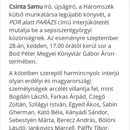
Csinta Samu
író, újságíró, a Háromszék
külső munkatársa legújabb könyvét, a
POR alatt PARÁZS
című interjúkötetét
mutatja be a sepsiszentgyörgyi
közönségnek. Az eseményre szeptember
28-án, kedden, 17.00 órától kerül sor a
Bod Péter Megyei Könyvtár Gábor Áron-
termében.
A kötetben szereplő harmincnyolc interjú
olyan erdélyi és magyarországi
személyiségek arcélét villantja fel, mint
Bogdán László, Farkas Árpád, Czegő
Zoltán, Szilágyi István, Egyed Ákos, Sabin
Gherman, Kató Béla, Kányádi Sándor,
Sebestyén Márta, Berecz András, Bölöni
László, Jankovics Marcell, Pálffy Tibor.