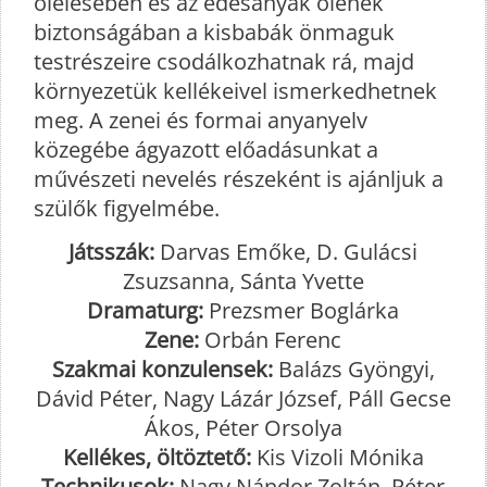
ölelésében és az édesanyák ölének
biztonságában a kisbabák önmaguk
testrészeire csodálkozhatnak rá, majd
környezetük kellékeivel ismerkedhetnek
meg. A zenei és formai anyanyelv
közegébe ágyazott előadásunkat a
művészeti nevelés részeként is ajánljuk a
szülők figyelmébe.
Játsszák:
Darvas Emőke, D. Gulácsi
Zsuzsanna, Sánta Yvette
Dramaturg:
Prezsmer Boglárka
Zene:
Orbán Ferenc
Szakmai konzulensek:
Balázs Gyöngyi,
Dávid Péter, Nagy Lázár József, Páll Gecse
Ákos, Péter Orsolya
Kellékes, öltöztető:
Kis Vizoli Mónika
Technikusok:
Nagy Nándor Zoltán, Péter