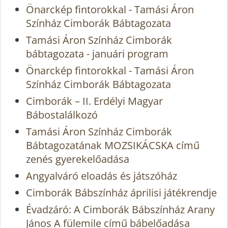
Önarckép fintorokkal - Tamási Áron
Színház Cimborák Bábtagozata
Tamási Áron Színház Cimborák
bábtagozata - januári program
Önarckép fintorokkal - Tamási Áron
Színház Cimborák Bábtagozata
Cimborák – II. Erdélyi Magyar
Bábostalálkozó
Tamási Áron Színház Cimborák
Bábtagozatának MOZSIKÁCSKA című
zenés gyerekelőadása
Angyalváró eloadás és játszóház
Cimborák Bábszínház áprilisi játékrendje
Évadzáró: A Cimborák Bábszínház Arany
János A fülemile című bábelőadása