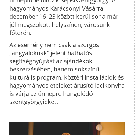
ünneplőbe öltözik Sepsiszentgyörgy. A
hagyományos Karácsonyi Vásárra
december 16–23 között kerül sor a már
jól megszokott helyszínen, városunk
főterén.
Az esemény nem csak a szorgos
„angyaloknak” jelent hathatós
segítségnyújtást az ajándékok
beszerzésében, hanem sokszínű
kulturális program, köztéri installációk és
hagyományos ételeket árusító lacikonyha
is várja az ünnepre hangolódó
szentgyörgyieket.