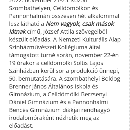
2022. november 21-23. között
Szombathelyen, Celldömölkön és
Pannonhalmán összesen hét alkalommal
lesz látható a
Nem vagyok, csak mások
látnak
című, József Attila szövegeiből
készült előadás. A Nemzeti Kulturális Alap
Színházművészeti Kollégiuma által
támogatott turné során, november 22-én
19 órakor a celldömölki Soltis Lajos
Színházban kerül sor a produkció ünnepi,
50. bemutatására. A szombathelyi Boldog
Brenner János Általános Iskola és
Gimnázium, a Celldömölki Berzsenyi
Dániel Gimnázium és a Pannonhalmi
Bencés Gimnázium diákjai rendhagyó
irodalomóraként nézhetik meg az
előadást.