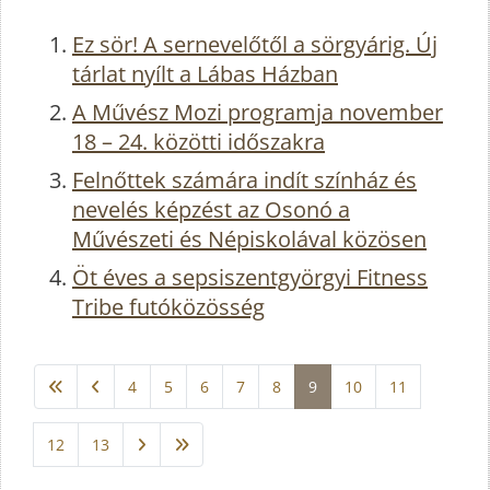
Ez sör! A sernevelőtől a sörgyárig. Új
tárlat nyílt a Lábas Házban
A Művész Mozi programja november
18 – 24. közötti időszakra
Felnőttek számára indít színház és
nevelés képzést az Osonó a
Művészeti és Népiskolával közösen
Öt éves a sepsiszentgyörgyi Fitness
Tribe futóközösség
4
5
6
7
8
9
10
11
12
13