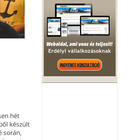
sen hét
ből készült
é során,