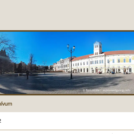
hívum
2