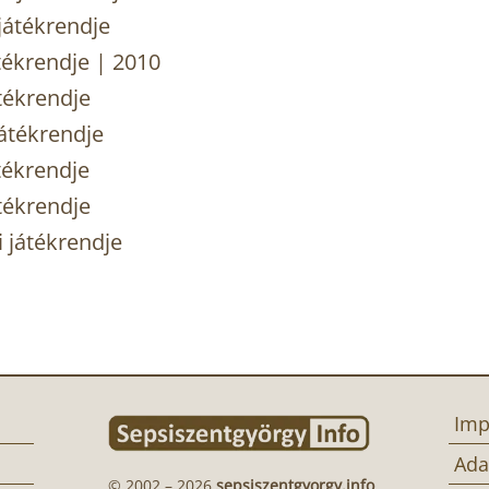
játékrendje
tékrendje | 2010
tékrendje
átékrendje
tékrendje
tékrendje
 játékrendje
Imp
Ada
© 2002 – 2026
sepsiszentgyorgy.info