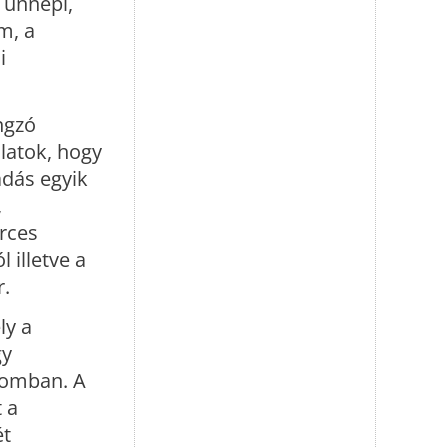
 ünnepi,
m, a
i
ngzó
latok, hogy
adás egyik
,
erces
 illetve a
r.
ly a
gy
alomban. A
t a
ét