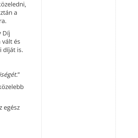
közeledni,
aztán a
ra.
 Díj
 vált és
íját is.
iségét.
”
 közelebb
z egész