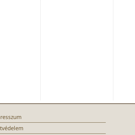
resszum
tvédelem