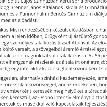
ki Soltis Lajos Színházban kerül sor a produkció
ldog Brenner János Általános Iskola és Gimnáziu
zium és a Pannonhalmi Bencés Gimnázium diákja
 meg az előadást.
zakas Misi rendezésében készült előadásban elha
anem a jelen időben, ürügyként újjászülető gondo
gy személyes találkozás József Attilával. Az elő
a költő verseit, a szövegeiből áramló érzésvilágot
álnak az önmagunkkal való találkozásra. Az 55 p
tt elhangzanak részletek az általa írt önéletrajzból
pedig egy interaktív közönségtalálkozóra kerül so
ggetlen, alternatív színházi kezdeményezés, ame
e törekszik a közönséggel, annak érdekében, ho
reatív emberként keressék meg helyüket a társad
teken keresztül, az Osonó intenzív élményt biztosí
eretük és másokkal való kapcsolataik fejlesztés