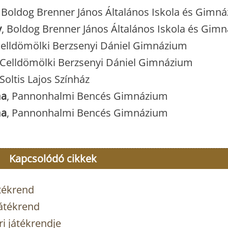
, Boldog Brenner János Általános Iskola és Gimn
y
, Boldog Brenner János Általános Iskola és Gim
Celldömölki Berzsenyi Dániel Gimnázium
 Celldömölki Berzsenyi Dániel Gimnázium
 Soltis Lajos Színház
ma
, Pannonhalmi Bencés Gimnázium
ma
, Pannonhalmi Bencés Gimnázium
Kapcsolódó cikkek
tékrend
átékrend
 játékrendje