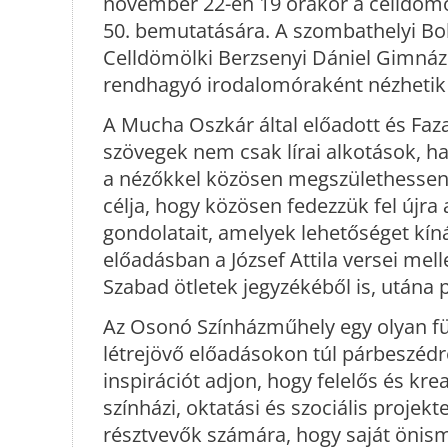
november 22-én 19 órakor a celldömöl
50. bemutatására. A szombathelyi Bo
Celldömölki Berzsenyi Dániel Gimná
rendhagyó irodalomóraként nézhetik
A Mucha Oszkár által előadott és Fa
szövegek nem csak lírai alkotások, h
a nézőkkel közösen megszülethessen e
célja, hogy közösen fedezzük fel újra 
gondolatait, amelyek lehetőséget kín
előadásban a József Attila versei melle
Szabad ötletek jegyzékéből is, utána 
Az Osonó Színházműhely egy olyan fü
létrejövő előadásokon túl párbeszédr
inspirációt adjon, hogy felelős és k
színházi, oktatási és szociális projek
résztvevők számára, hogy saját önism