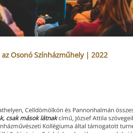
l az Osonó Színházműhely | 2022
athelyen, Celldömölkön és Pannonhalmán össze
, csak mások látnak
című, József Attila szövegei
zínházművészeti Kollégiuma által támogatott turn