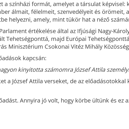
zt a színházi formát, amelyet a társulat képvisel: 
er álmait, félelmeit, szenvedélyeit és örömeit, 
tbe helyezni, amely, mint tükör hat a néző számá
arlament értékelése által az Ifjúsági Nagy-Károly
rált Tehetségponttá, majd Európai Tehetségponttá
s Minisztérium Csokonai Vitéz Mihály Közösségi d
előadások kapcsán:
 nagyon kinyitotta számomra József Attila személy
 a József Attila verseket, de az előadásotokkal
dást. Annyira jó volt, hogy körbe ültünk és ez a