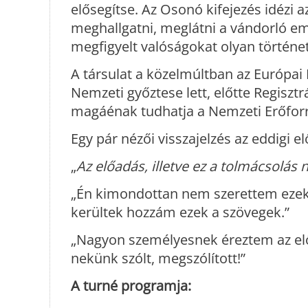
elősegítse. Az Osonó kifejezés idézi a
meghallgatni, meglátni a vándorló emb
megfigyelt valóságokat olyan történe
A társulat a közelmúltban az Európai P
Nemzeti győztese lett, előtte Regiszt
magáénak tudhatja a Nemzeti Erőforrá
Egy pár nézői visszajelzés az eddigi 
„
Az előadás, illetve ez a tolmácsolás
„Én kimondottan nem szerettem ezeket
kerültek hozzám ezek a szövegek.”
„Nagyon személyesnek éreztem az előa
nekünk szólt, megszólított!”
A turné programja: