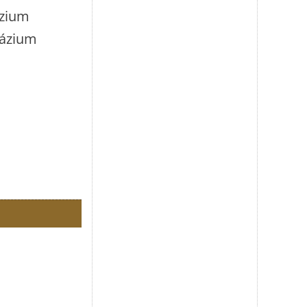
ázium
názium