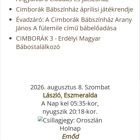
Cimborák Bábszínház áprilisi játékrendje
Évadzáró: A Cimborák Bábszínház Arany
János A fülemile című bábelőadása
CIMBORÁK 3 - Erdélyi Magyar
Bábostalálkozó
2026. augusztus 8. Szombat
László, Eszmeralda
A Nap kel 05:35-kor,
nyugszik 20:18-kor.
Holnap
Emőd