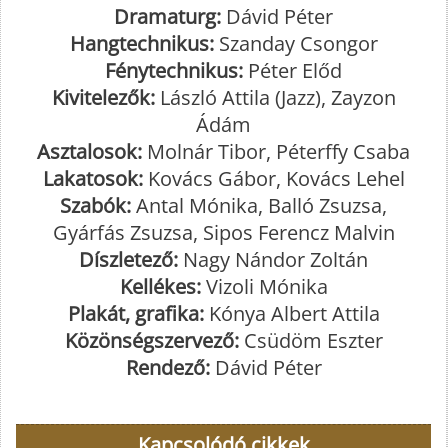
Dramaturg:
Dávid Péter
Hangtechnikus:
Szanday Csongor
Fénytechnikus:
Péter Előd
Kivitelezők:
László Attila (Jazz), Zayzon
Ádám
Asztalosok:
Molnár Tibor, Péterffy Csaba
Lakatosok:
Kovács Gábor, Kovács Lehel
Szabók:
Antal Mónika, Balló Zsuzsa,
Gyárfás Zsuzsa, Sipos Ferencz Malvin
Díszletező:
Nagy Nándor Zoltán
Kellékes:
Vizoli Mónika
Plakát, grafika:
Kónya Albert Attila
Közönségszervező:
Csüdöm Eszter
Rendező:
Dávid Péter
Kapcsolódó cikkek