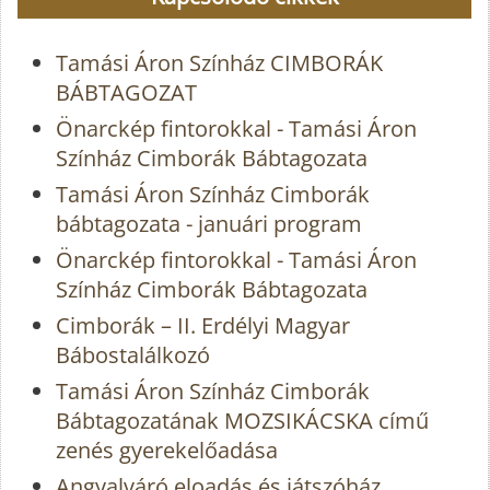
Tamási Áron Színház CIMBORÁK
BÁBTAGOZAT
Önarckép fintorokkal - Tamási Áron
Színház Cimborák Bábtagozata
Tamási Áron Színház Cimborák
bábtagozata - januári program
Önarckép fintorokkal - Tamási Áron
Színház Cimborák Bábtagozata
Cimborák – II. Erdélyi Magyar
Bábostalálkozó
Tamási Áron Színház Cimborák
Bábtagozatának MOZSIKÁCSKA című
zenés gyerekelőadása
Angyalváró eloadás és játszóház