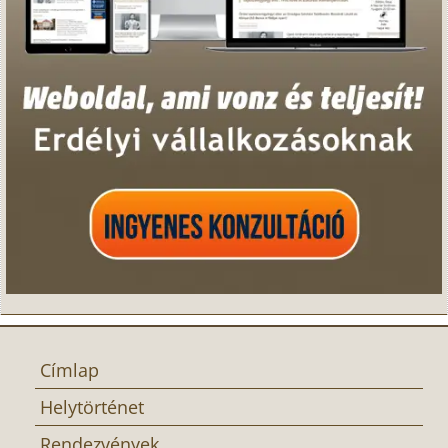
Címlap
Helytörténet
Rendezvények