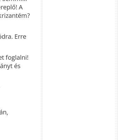
replő! A
 krizantém?
dra. Erre
t foglalni!
ványt és
e
án,