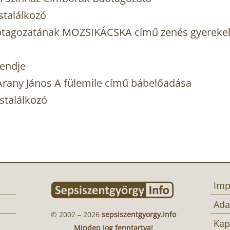
stalálkozó
btagozatának MOZSIKÁCSKA című zenés gyereke
rendje
rany János A fülemile című bábelőadása
stalálkozó
Imp
Ada
© 2002 – 2026
sepsiszentgyorgy.info
Kap
Minden jog fenntartva!