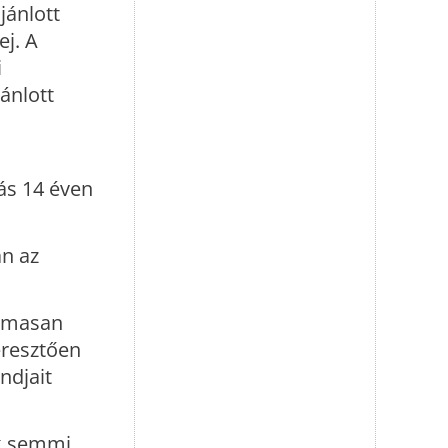
jánlott
ej. A
i
ánlott
ás 14 éven
an az
almasan
eresztően
ndjait
ik semmi…