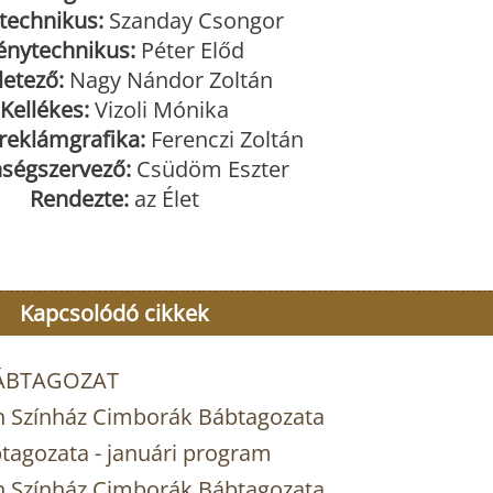
technikus:
Szanday Csongor
énytechnikus:
Péter Előd
letező:
Nagy Nándor Zoltán
Kellékes:
Vizoli Mónika
 reklámgrafika:
Ferenczi Zoltán
ségszervező:
Csüdöm Eszter
Rendezte:
az Élet
Kapcsolódó cikkek
BÁBTAGOZAT
n Színház Cimborák Bábtagozata
tagozata - januári program
n Színház Cimborák Bábtagozata