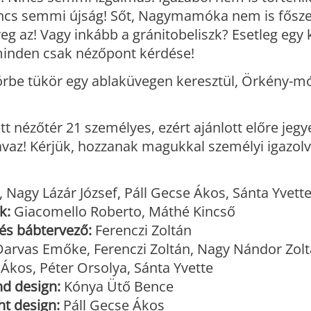
incs semmi újság! Sőt, Nagymamóka nem is fősze
g az! Vagy inkább a gránitobeliszk? Esetleg egy
minden csak nézőpont kérdése!
örbe tükör egy ablaküvegen keresztül, Örkény-mó
 nézőtér 21 személyes, ezért ajánlott előre jegye
havaz! Kérjük, hozzanak magukkal személyi igazol
, Nagy Lázár József, Páll Gecse Ákos, Sánta Yvett
k:
Giacomello Roberto, Máthé Kincső
 és bábtervező:
Ferenczi Zoltán
arvas Emőke, Ferenczi Zoltán, Nagy Nándor Zolt
 Ákos, Péter Orsolya, Sánta Yvette
d design:
Kónya Ütő Bence
ht design:
Páll Gecse Ákos