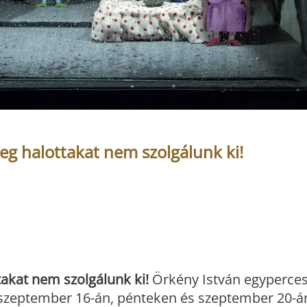
g halottakat nem szolgálunk ki!
takat nem szolgálunk ki!
Örkény István egyperce
t szeptember 16-án, pénteken és szeptember 20-á