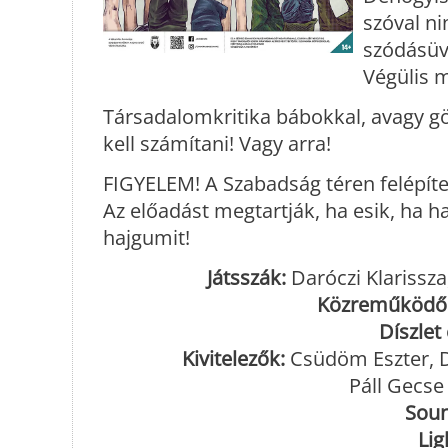
szóval n
szódásüve
Végülis 
Társadalomkritika bábokkal, avagy g
kell számítani! Vagy arra!
FIGYELEM! A Szabadság téren felépített
Az előadást megtartják, ha esik, ha 
hajgumit!
Játsszák:
Daróczi Klarissza
Közreműködő
Díszlet
Kivitelezők:
Csüdöm Eszter, D
Páll Gecse
Soun
Lig