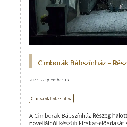
Cimborák Bábszínház – Része
2022. szeptember 13
Cimborák Bábszínház
A Cimborák Bábszínház
Részeg halot
novelláiból készült kirakat-előadásá