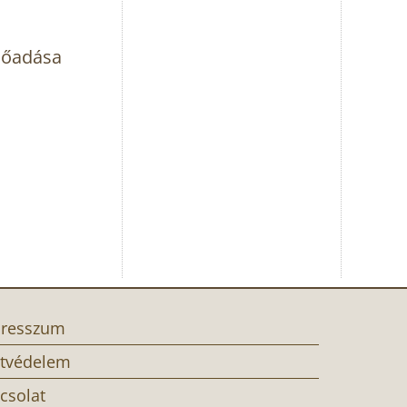
lőadása
resszum
tvédelem
csolat