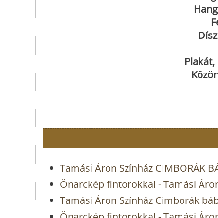
Hang
F
Dísz
Plakát,
Közön
Tamási Áron Színház CIMBORÁK 
Önarckép fintorokkal - Tamási Áro
Tamási Áron Színház Cimborák báb
Önarckép fintorokkal - Tamási Áro