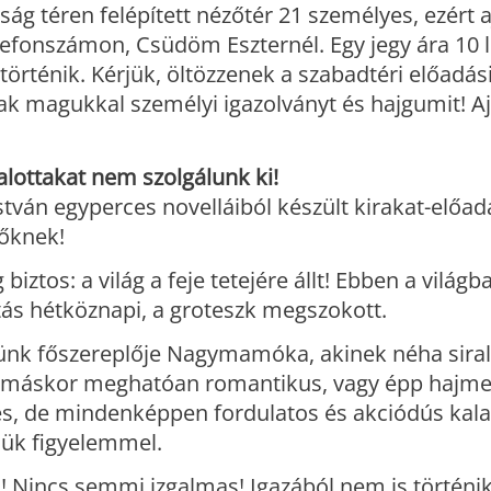
ág téren felépített nézőtér 21 személyes, ezért a
elefonszámon, Csüdöm Eszternél. Egy jegy ára 10 l
történik. Kérjük, öltözzenek a szabadtéri előadás
k magukkal személyi igazolványt és hajgumit! Aj
lottakat nem szolgálunk ki!
tván egyperces novelláiból készült kirakat-előad
zőknek!
 biztos: a világ a feje tetejére állt! Ebben a világb
tás hétköznapi, a groteszk megszokott.
ünk főszereplője Nagymamóka, akinek néha sir
, máskor meghatóan romantikus, vagy épp hajm
es, de mindenképpen fordulatos és akciódús kala
jük figyelemmel.
! Nincs semmi izgalmas! Igazából nem is történ