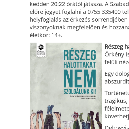
kedden 20:22 órától játssza. A Szabads
előre jegyet foglalni a 0755 335400 t
helyfoglalás az érkezés sorrendjében 
viszonyoknak megfelelően és hozzana
életkor: 14+.
Részeg ha
Örkény Is
felüli né
Egy dolog
abszurdi
Történet
tragikus
félelmet
követhet
Dehogyis