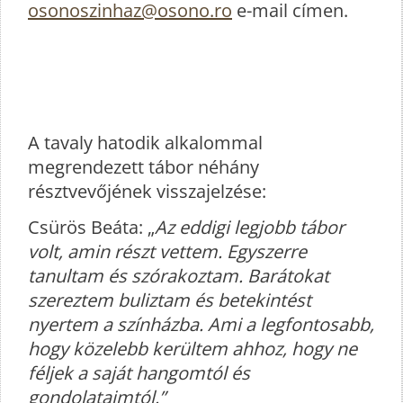
osonoszinhaz@osono.ro
e-mail címen.
A tavaly hatodik alkalommal
megrendezett tábor néhány
résztvevőjének visszajelzése:
Csürös Beáta: „
Az eddigi legjobb tábor
volt, amin részt vettem. Egyszerre
tanultam és szórakoztam. Barátokat
szereztem buliztam és betekintést
nyertem a színházba. Ami a legfontosabb,
hogy közelebb kerültem ahhoz, hogy ne
féljek a saját hangomtól és
gondolataimtól.”