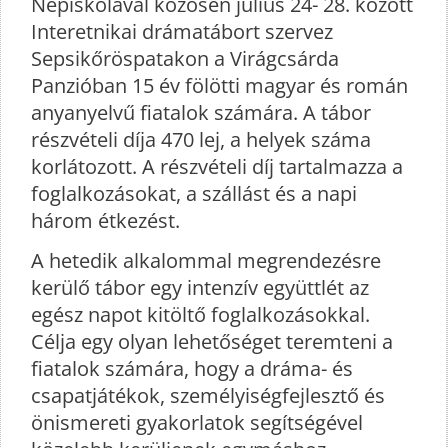
Népiskolával közösen július 24- 28. között
Interetnikai drámatábort szervez
Sepsikőröspatakon a Virágcsárda
Panzióban 15 év fölötti magyar és román
anyanyelvű fiatalok számára. A tábor
részvételi díja 470 lej, a helyek száma
korlátozott. A részvételi díj tartalmazza a
foglalkozásokat, a szállást és a napi
három étkezést.
A hetedik alkalommal megrendezésre
kerülő tábor egy intenzív együttlét az
egész napot kitöltő foglalkozásokkal.
Célja egy olyan lehetőséget teremteni a
fiatalok számára, hogy a dráma- és
csapatjátékok, személyiségfejlesztő és
önismereti gyakorlatok segítségével