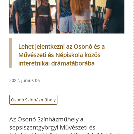
Lehet jelentkezni az Osonó és a
Művészeti és Népiskola közös
interetnikai drámatáborába
2022. június 06
Osonó Színházműhely
Az Osonó Színházműhely a
sepsiszentgyörgyi Művészeti és