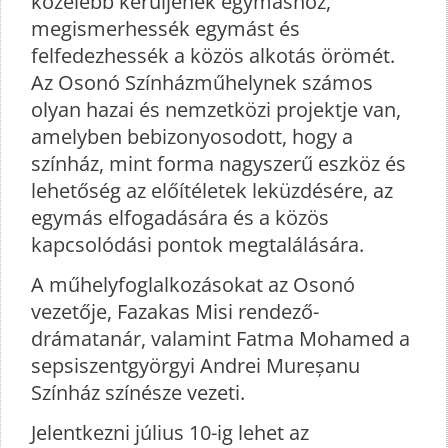
közelebb kerüljenek egymáshoz,
megismerhessék egymást és
felfedezhessék a közös alkotás örömét.
Az Osonó Színházműhelynek számos
olyan hazai és nemzetközi projektje van,
amelyben bebizonyosodott, hogy a
színház, mint forma nagyszerű eszköz és
lehetőség az előítéletek leküzdésére, az
egymás elfogadására és a közös
kapcsolódási pontok megtalálására.
A műhelyfoglalkozásokat az Osonó
vezetője, Fazakas Misi rendező-
drámatanár, valamint Fatma Mohamed a
sepsiszentgyörgyi Andrei Mureșanu
Színház színésze vezeti.
Jelentkezni július 10-ig lehet az