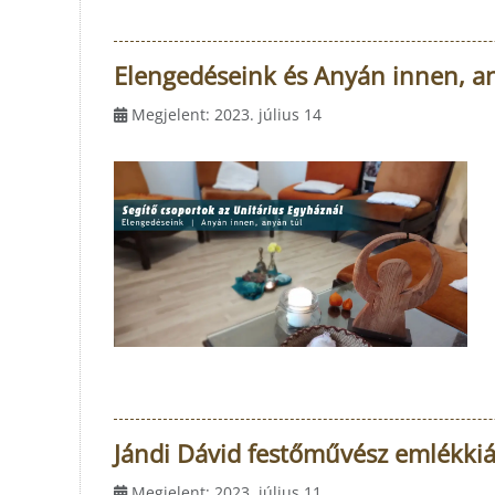
Elengedéseink és Anyán innen, an
Megjelent: 2023. július 14
Jándi Dávid festőművész emlékkiá
Megjelent: 2023. július 11