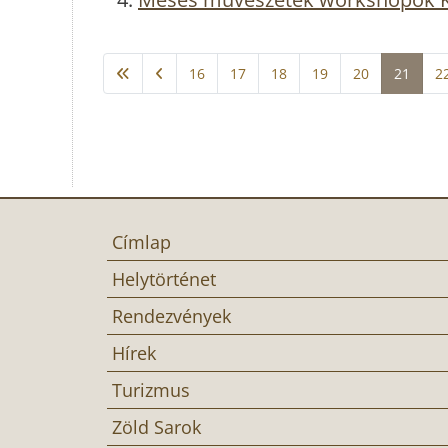
16
17
18
19
20
21
2
Címlap
Helytörténet
Rendezvények
Hírek
Turizmus
Zöld Sarok