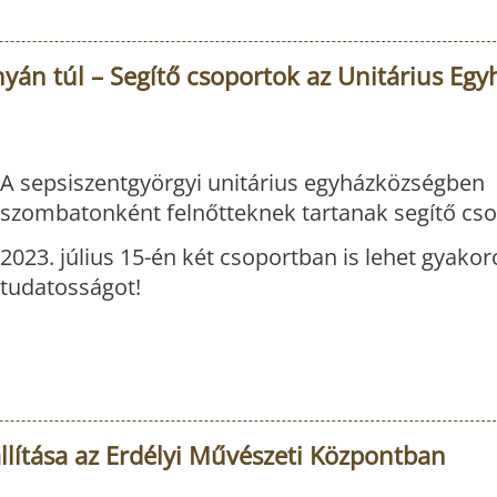
yán túl – Segítő csoportok az Unitárius Egy
A sepsiszentgyörgyi unitárius egyházközségben
szombatonként felnőtteknek tartanak segítő cso
2023. július 15-én két csoportban is lehet gyakor
tudatosságot!
llítása az Erdélyi Művészeti Központban