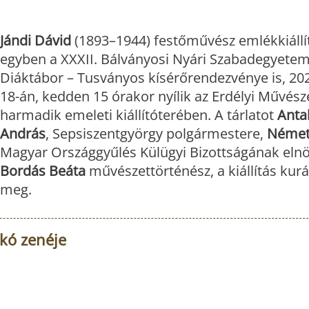
Jándi Dávid
(1893–1944) festőművész emlékkiállí
egyben a XXXII. Bálványosi Nyári Szabadegyetem
Diáktábor – Tusványos kísérőrendezvénye is, 2023
18-án, kedden 15 órakor nyílik az Erdélyi Művész
harmadik emeleti kiállítóterében. A tárlatot
Anta
András
, Sepsiszentgyörgy polgármestere,
Német
Magyar Országgyűlés Külügyi Bizottságának eln
Bordás Beáta
művészettörténész, a kiállítás kurá
meg.
kó zenéje