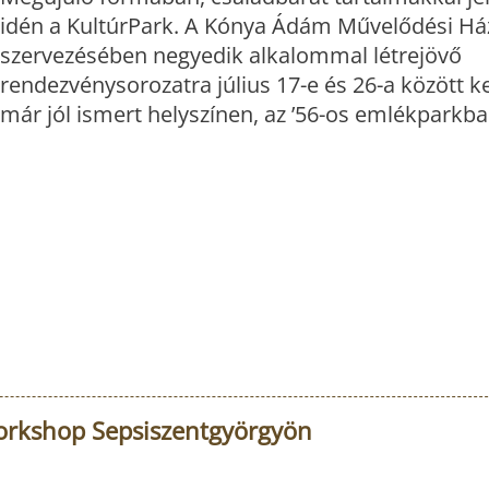
idén a KultúrPark. A Kónya Ádám Művelődési Há
szervezésében negyedik alkalommal létrejövő
rendezvénysorozatra július 17-e és 26-a között ke
már jól ismert helyszínen, az ’56-os emlékparkba
Workshop Sepsiszentgyörgyön