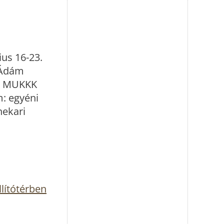
ius 16-23.
 Ádám
 a MUKKK
m: egyéni
nekari
llítótérben