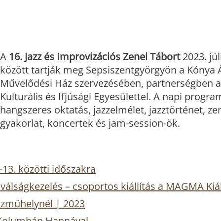
A
16. Jazz és Improvizációs Zenei Tábort
2023. júl
között tartják meg Sepsiszentgyörgyön a Kónya
Művelődési Ház szervezésében, partnerségben
Kulturális és Ifjúsági Egyesülettel. A napi progra
hangszeres oktatás, jazzelmélet, jazztörténet, ze
gyakorlat, koncertek és jam-session-ök.
13. közötti időszakra
is válságkezelés – csoportos kiállítás a MAGMA Kiá
ázműhelynél | 2023
Kolumbán Hannával