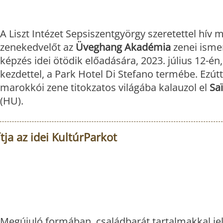
A Liszt Intézet Sepsiszentgyörgy szeretettel hív 
zenekedvelőt az
Üveghang Akadémia
zenei ismer
képzés idei ötödik előadására, 2023. július 12-én,
kezdettel, a Park Hotel Di Stefano termébe. Ezútt
marokkói zene titokzatos világába kalauzol el
Sa
(HU).
ja az idei KultúrParkot
Megújuló formában, családbarát tartalmakkal je