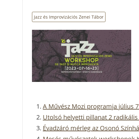
Jazz és Improvizációs Zenei Tábor
A Művész Mozi programja július 7-
Utolsó helyetti pillanat 2 radikál
Évadzáró mérleg az Osonó Szính
Mesés művészetek workshopok 