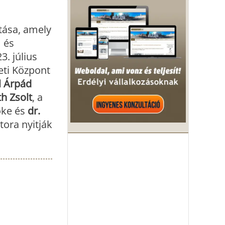
tása, amely
 és
. július
eti Központ
l Árpád
h Zsolt
, a
öke és
dr.
tora nyitják