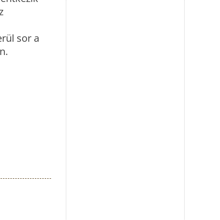
z
rül sor a
n.