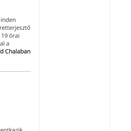
minden
etterjesztő
 19 órai
al a
ïd Chalaban
lentkezik