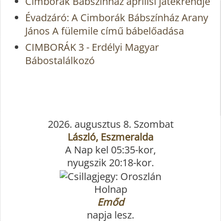
Cimborák Bábszínház áprilisi játékrendje
Évadzáró: A Cimborák Bábszínház Arany
János A fülemile című bábelőadása
CIMBORÁK 3 - Erdélyi Magyar
Bábostalálkozó
2026. augusztus 8. Szombat
László, Eszmeralda
A Nap kel 05:35-kor,
nyugszik 20:18-kor.
Holnap
Emőd
napja lesz.