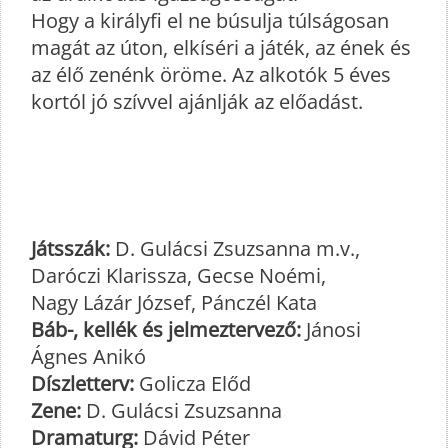
Hogy a királyfi el ne búsulja túlságosan
magát az úton, elkíséri a játék, az ének és
az élő zenénk öröme. Az alkotók 5 éves
kortól jó szívvel ajánlják az előadást.
Játsszák:
D. Gulácsi Zsuzsanna m.v.,
Daróczi Klarissza, Gecse Noémi,
Nagy Lázár József, Pánczél Kata
Báb-, kellék és jelmeztervező:
Jánosi
Ágnes Anikó
Díszletterv:
Golicza Előd
Zene:
D. Gulácsi Zsuzsanna
Dramaturg:
Dávid Péter