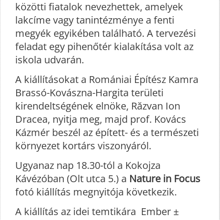
közötti fiatalok nevezhettek, amelyek
lakcíme vagy tanintézménye a fenti
megyék egyikében található. A tervezési
feladat egy pihenőtér kialakítása volt az
iskola udvarán.
A kiállításokat a Romániai Építész Kamra
Brassó-Kovászna-Hargita területi
kirendeltségének elnöke, Răzvan Ion
Dracea, nyitja meg, majd prof. Kovács
Kázmér beszél az épített- és a természeti
környezet kortárs viszonyáról.
Ugyanaz nap 18.30-tól a Kokojza
Kávézóban (Olt utca 5.) a
Nature in Focus
fotó kiállítás megnyitója következik.
A kiállítás az idei temtikára Ember ±