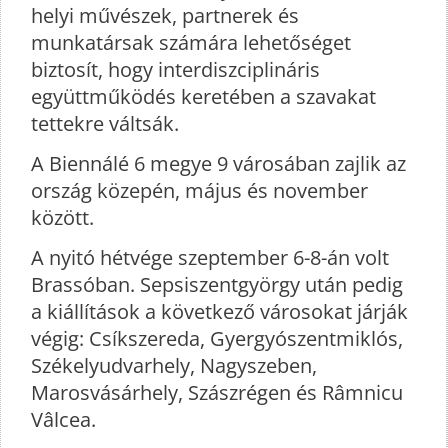
helyi művészek, partnerek és
munkatársak számára lehetőséget
biztosít, hogy interdiszciplináris
együttműködés keretében a szavakat
tettekre váltsák.
A Biennálé 6 megye 9 városában zajlik az
ország közepén, május és november
között.
A nyitó hétvége szeptember 6-8-án volt
Brassóban. Sepsiszentgyörgy után pedig
a kiállítások a következő városokat járják
végig: Csíkszereda, Gyergyószentmiklós,
Székelyudvarhely, Nagyszeben,
Marosvásárhely, Szászrégen és Râmnicu
Vâlcea.