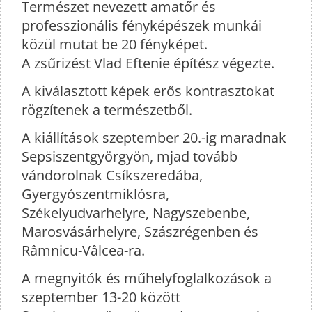
Természet nevezett amatőr és
professzionális fényképészek munkái
közül mutat be 20 fényképet.
A zsűrizést Vlad Eftenie építész végezte.
A kiválasztott képek erős kontrasztokat
rögzítenek a természetből.
A kiállítások szeptember 20.-ig maradnak
Sepsiszentgyörgyön, mjad tovább
vándorolnak Csíkszeredába,
Gyergyószentmiklósra,
Székelyudvarhelyre, Nagyszebenbe,
Marosvásárhelyre, Szászrégenben és
Râmnicu-Vâlcea-ra.
A megnyitók és műhelyfoglalkozások a
szeptember 13-20 között