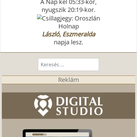
A Nap kel 05:33-kor,
nyugszik 20:19-kor.
Holnap
László, Eszmeralda
napja lesz.
Keresés...
Reklám