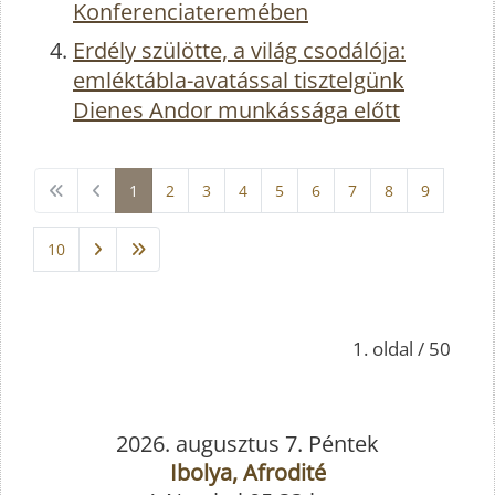
Konferenciateremében
Erdély szülötte, a világ csodálója:
emléktábla-avatással tisztelgünk
Dienes Andor munkássága előtt
1
2
3
4
5
6
7
8
9
10
1. oldal / 50
2026. augusztus 7. Péntek
Ibolya, Afrodité