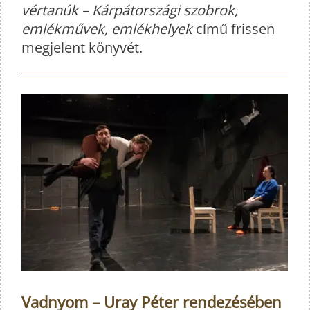
vértanúk – Kárpátországi szobrok,
emlékművek, emlékhelyek
című frissen
megjelent könyvét.
Vadnyom – Uray Péter rendezésében