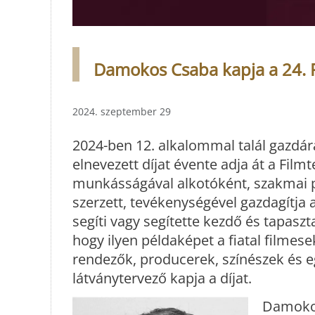
Damokos Csaba kapja a 24. Fi
2024. szeptember 29
2024-ben 12. alkalommal talál gazdára
elnevezett díjat évente adja át a Film
munkásságával alkotóként, szakmai p
szerzett, tevékenységével gazdagítja a
segíti vagy segítette kezdő és tapaszt
hogy ilyen példaképet a fiatal filmes
rendezők, producerek, színészek és e
látványtervező kapja a díjat.
Damokos