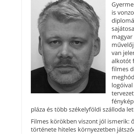
Gyermek
is vonzo
diplomá
sajátosa
magyar 
művelőj
van jele
alkotót 
filmes d
meghódí
logóival
tervezet
fényképe
pláza és több székelyföldi szálloda let
Filmes körökben viszont jól ismerik: ő
története hiteles környezetben játszó