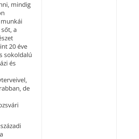
nni, mindig
on
e munkái
 sőt, a
észet
int 20 éve
ás sokoldalú
ázi és
erveivel,
krabban, de
ozsvári
 századi
 a