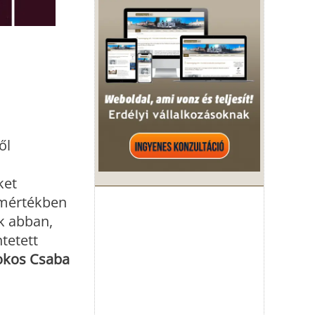
ől
ket
s mértékben
nk abban,
tetett
kos Csaba