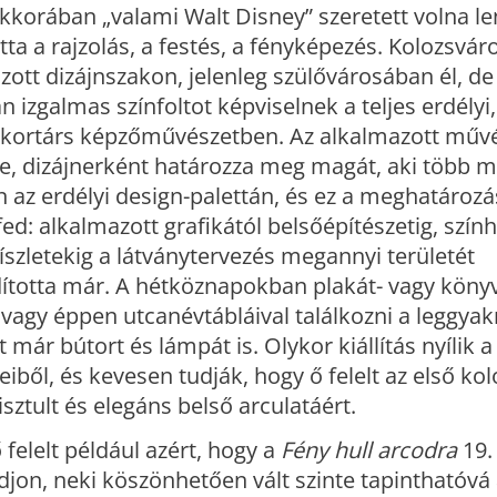
korában „valami Walt Disney” szeretett volna le
tta a rajzolás, a festés, a fényképezés. Kolozsvár
zott dizájnszakon, jelenleg szülővárosában él, d
n izgalmas színfoltot képviselnek a teljes erdélyi,
kortárs képzőművészetben. Az alkalmazott műv
e, dizájnerként határozza meg magát, aki több m
n az erdélyi design-palettán, és ez a meghatároz
fed: alkalmazott grafikától belsőépítészetig, szính
íszletekig a látványtervezés megannyi területét
totta már. A hétköznapokban plakát- vagy könyvt
 vagy éppen utcanévtábláival találkozni a leggya
t már bútort és lámpát is. Olykor kiállítás nyílik a
iből, és kevesen tudják, hogy ő felelt az első kol
isztult és elegáns belső arculatáért.
 felelt például azért, hogy a
Fény hull arcodra
19.
djon, neki köszönhetően vált szinte tapinthatóvá