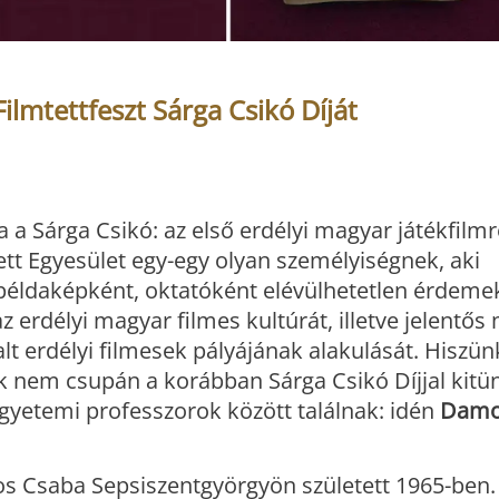
lmtettfeszt Sárga Csikó Díját
 a Sárga Csikó: az első erdélyi magyar játékfilmr
tett Egyesület egy-egy olyan személyiségnek, aki
éldaképként, oktatóként elévülhetetlen érdeme
z erdélyi magyar filmes kultúrát, illetve jelentő
alt erdélyi filmesek pályájának alakulását. Hiszü
ek nem csupán a korábban Sárga Csikó Díjjal kitün
gyetemi professzorok között találnak: idén
Damo
 Csaba Sepsiszentgyörgyön született 1965-ben.