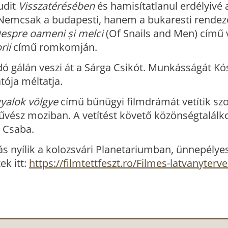
udit
Visszatérésében
és hamisítatlanul erdélyivé
 Nemcsak a budapesti, hanem a bukaresti rendez
espre oameni și melci
(Of Snails and Men) című 
rii
című romkomján.
ó gálán veszi át a Sárga Csikót. Munkásságát K
atója méltatja.
gyalok völgye
című bűnügyi filmdrámát vetítik s
Művész moziban. A vetítést követő közönségtalálk
s Csaba.
s nyílik a kolozsvári Planetariumban, ünnepélye
ek itt:
https://filmtettfeszt.ro/Filmes-latvanyterve