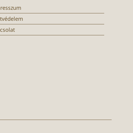
resszum
tvédelem
csolat