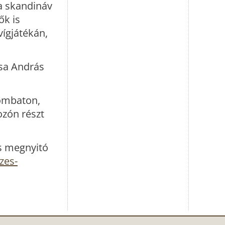
 a skandináv
ők is
vígjátékán,
ósa András
zombaton,
ozón részt
s megnyitó
zes-