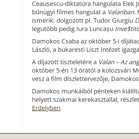
Ceaușescu-diktatúra hangulata Elek J
bűnügyi filmes hangulat a
Valanban
.
ismerik: dolgozott pl. Tudor Giurgiu
D
legutóbb pedig Iura Luncașu
Inve$tito
Damokos Csaba az október 5-i díjátad
László, a bukaresti Liszt Intézet igazg
A díjazott tiszteletére a
Valan – Az an
október 5-én 13 órától a kolozsvári 
vesz a film díszlettervezője, Damoko
Damokos munkáiból pénteken kiállítá
helyett szakmai kerekasztallal, részlet
Erdelyben