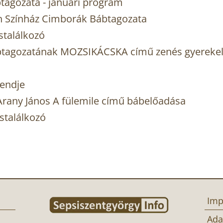
tagozata - januári program
n Színház Cimborák Bábtagozata
stalálkozó
btagozatának MOZSIKÁCSKA című zenés gyereke
rendje
rany János A fülemile című bábelőadása
stalálkozó
Imp
Ada