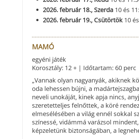
2026. február 18., Szerda
10 és 11
2026. február 19., Csütörtök
10 és
MAMÓ
egyéni játék
Korosztály: 12 + | Időtartam: 60 perc
„Vannak olyan nagyanyák, akiknek kö
oda lehessen bújni, a madártejszagb
neveli unokáját, kinek apja nincs, an
szeretetteljes felnőttek, a köré rende
elmesélésében a világ ennél sokkal 
színessé, vidámmá varázsol mindent, 
képzeletünk biztonságában, a legneh