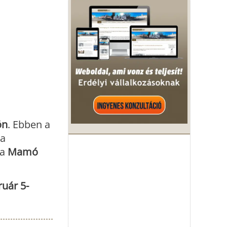
ön
. Ebben a
 a
 a
Mamó
ruár 5-