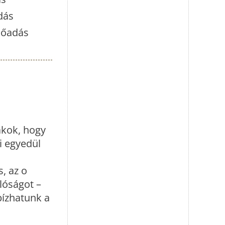
dás
előadás
akok, hogy
i egyedül
, az o
lóságot –
bízhatunk a