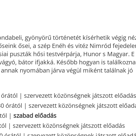
abeli, gyönyörű történetét kísérhetik végig né
őseink ősei, a szép Enéh és vitéz Nimród fejedel
ai puszták hősi testvérpárja, Hunor s Magyar. E 
 vágyó, bátor ifjakká. Később hogyan is találkozn
 annak nyomában járva végül miként találnak jó
 órától | szervezett közönségnek játszott előadá
0 órától | szervezett közönségnek játszott előad
tól |
szabad előadás
tól | szervezett közönségnek játszott előadás
0 órától | szervezett közönségnek játszott előad