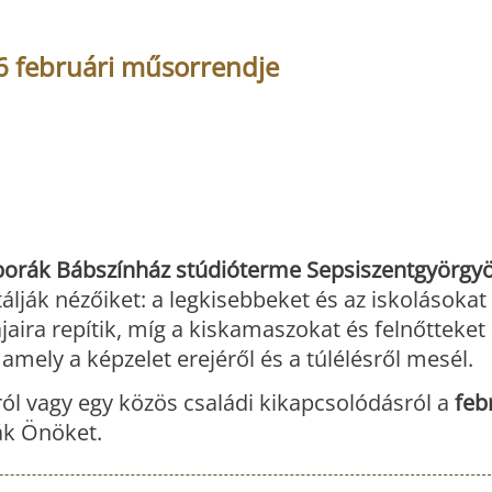
 februári műsorrendje
orák Bábszínház stúdióterme Sepsiszentgyörgy
álják nézőiket: a legkisebbeket és az iskolásokat
jaira
repítik
, míg a kiskamaszokat és felnőtteket
amely a képzelet erejéről és a túlélésről mesél.
ról vagy egy közös családi kikapcsolódásról a
feb
ják Önöket.