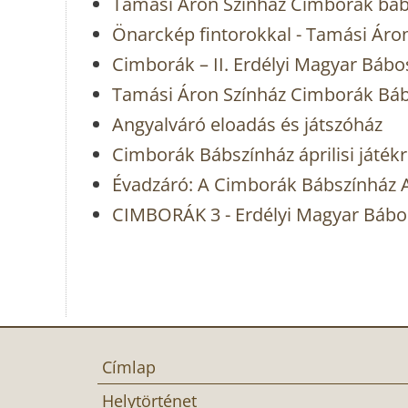
Tamási Áron Színház Cimborák báb
Önarckép fintorokkal - Tamási Áro
Cimborák – II. Erdélyi Magyar Bábo
Tamási Áron Színház Cimborák Bá
Angyalváró eloadás és játszóház
Cimborák Bábszínház áprilisi játék
Évadzáró: A Cimborák Bábszínház A
CIMBORÁK 3 - Erdélyi Magyar Bábo
Címlap
Helytörténet