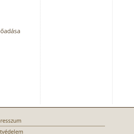
lőadása
resszum
tvédelem