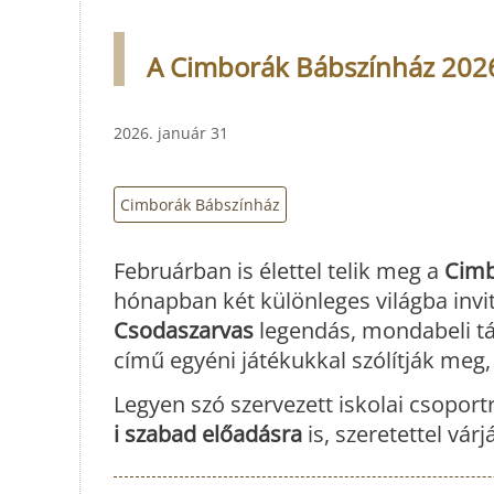
A Cimborák Bábszínház 2026
2026. január 31
Cimborák Bábszínház
Februárban is élettel telik meg a
Cimb
hónapban két különleges világba invit
Csodaszarvas
legendás, mondabeli tá
című egyéni játékukkal szólítják meg, 
Legyen szó szervezett iskolai csoport
i
szabad előadásra
is, szeretettel vár