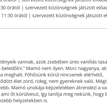
:30 órától | szervezett közönségnek játszott előa
 11:30 órától | szervezett közönségnek játszott 
tényeik vannak, azok zsebében üres vaníliás tas
a beledőlni.” Mamó nem ilyen. Morc nagyanya, ak
yja meghalt. Főhősünk körül nincsenek elérhető,
ződött élet zord, rideg, nem gyereknek való. Mégis
szebb. Mamó unokája képzeletében átrendezi a va
ami őt körülveszi, így tanítja meg nekünk, hogy 
ezebb helyzetekben is.