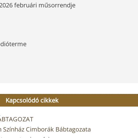
2026 februári műsorrendje
údióterme
Kapcsolódó cikkek
BÁBTAGOZAT
n Színház Cimborák Bábtagozata