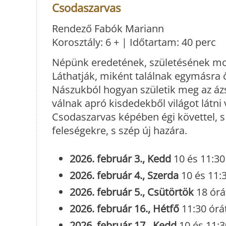
Csodaszarvas
Rendező Fabók Mariann
Korosztály: 6 + | Időtartam: 40 perc
Népünk eredetének, születésének mond
Láthatják, miként találnak egymásra 
Nászukból hogyan születik meg az ázsi
válnak apró kisdedekből világot látni
Csodaszarvas képében égi követtel, s
feleségekre, s szép új hazára.
2026. február 3., Kedd
10 és 11:30
2026. február 4., Szerda
10 és 11:3
2026. február 5., Csütörtök
18 órá
2026. február 16., Hétfő
11:30 órá
2026. február 17., Kedd
10 és 11:3