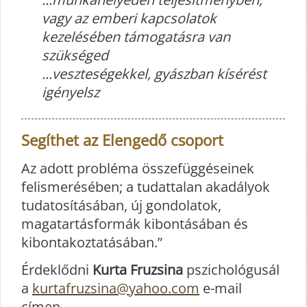
vagy az emberi kapcsolatok
kezelésében támogatásra van
szükséged
...veszteségekkel, gyászban kísérést
igényelsz
Segíthet az Elengedő csoport
Az adott probléma összefüggéseinek
felismerésében; a tudattalan akadályok
tudatosításában, új gondolatok,
magatartásformák kibontásában és
kibontakoztatásában.”
Érdeklődni
Kurta Fruzsina
pszichológusál
a
kurtafruzsina@yahoo.com
e-mail
címen.