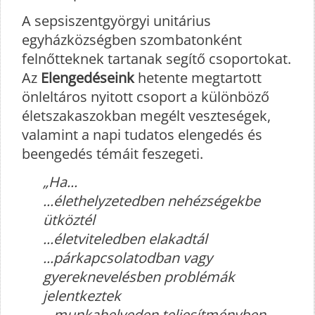
A sepsiszentgyörgyi unitárius
egyházközségben szombatonként
felnőtteknek tartanak segítő csoportokat.
Az
Elengedéseink
hetente megtartott
önleltáros nyitott csoport a különböző
életszakaszokban megélt veszteségek,
valamint a napi tudatos elengedés és
beengedés témáit feszegeti.
„Ha...
...élethelyzetedben nehézségekbe
ütköztél
...életviteledben elakadtál
...párkapcsolatodban vagy
gyereknevelésben problémák
jelentkeztek
...munkahelyeden teljesítményben,