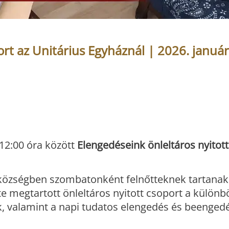
rt az Unitárius Egyháznál | 2026. január
12:00 óra között
Elengedéseink önleltáros nyitot
zközségben szombatonként felnőtteknek tartanak
e megtartott önleltáros nyitott csoport a különb
, valamint a napi tudatos elengedés és beenged