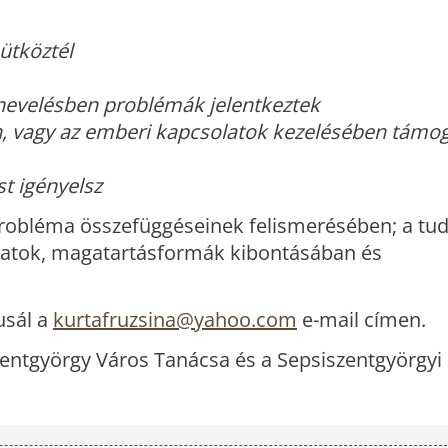
ütköztél
nevelésben problémák jelentkeztek
, vagy az emberi kapcsolatok kezelésében támo
st igényelsz
probléma összefüggéseinek felismerésében; a tud
latok, magatartásformák kibontásában és
usál a
kurtafruzsina@yahoo.com
e-mail címen.
entgyörgy Város Tanácsa és a Sepsiszentgyörgyi 