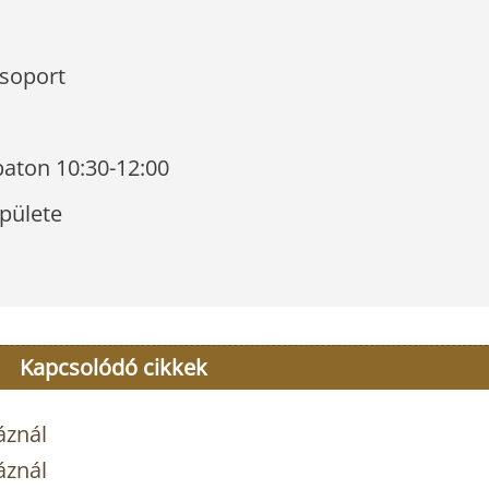
csoport
baton 10:30-12:00
pülete
Kapcsolódó cikkek
áznál
áznál