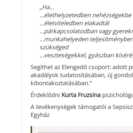
„Ha...
...élethelyzetedben nehézségekbe 
...életviteledben elakadtál
...párkapcsolatodban vagy gyerek
...munkahelyeden teljesítményben
szükséged
...veszteségekkel, gyászban kíséré
Segíthet az Elengedő csoport: adott 
akadályok tudatosításában, új gondo
kibontakoztatásában.”
Érdeklődni
Kurta Fruzsina
pszichológ
A tevékenységek támogatói a Sepsisz
Egyház