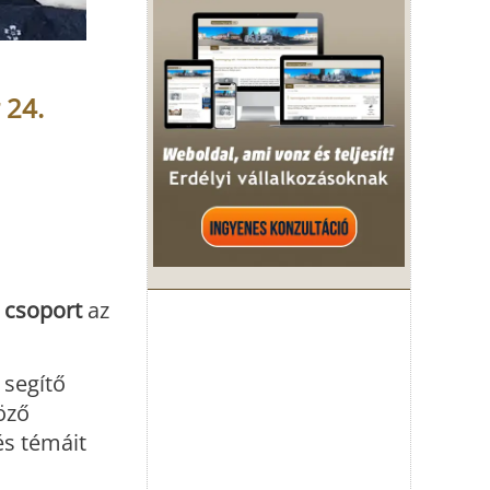
 24.
t csoport
az
 segítő
öző
és témáit