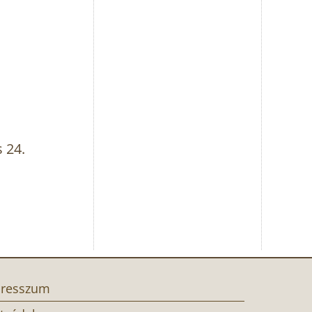
 24.
resszum