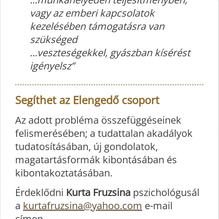
vagy az emberi kapcsolatok
kezelésében támogatásra van
szükséged
...veszteségekkel, gyászban kísérést
igényelsz”
Segíthet az Elengedő csoport
Az adott probléma összefüggéseinek
felismerésében; a tudattalan akadályok
tudatosításában, új gondolatok,
magatartásformák kibontásában és
kibontakoztatásában.
Érdeklődni
Kurta Fruzsina
pszichológusál
a
kurtafruzsina@yahoo.com
e-mail
címen.