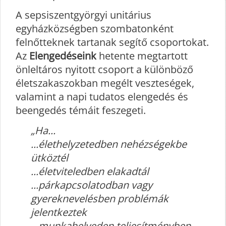
A sepsiszentgyörgyi unitárius
egyházközségben szombatonként
felnőtteknek tartanak segítő csoportokat.
Az
Elengedéseink
hetente megtartott
önleltáros nyitott csoport a különböző
életszakaszokban megélt veszteségek,
valamint a napi tudatos elengedés és
beengedés témáit feszegeti.
„Ha...
...élethelyzetedben nehézségekbe
ütköztél
...életviteledben elakadtál
...párkapcsolatodban vagy
gyereknevelésben problémák
jelentkeztek
...munkahelyeden teljesítményben,