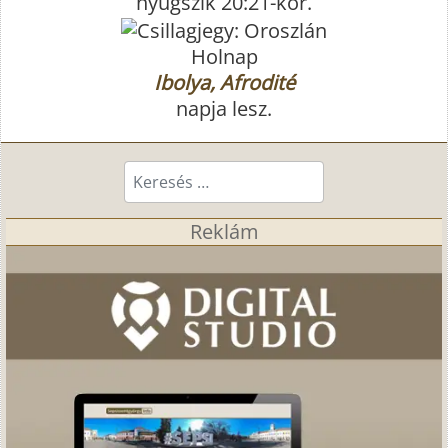
nyugszik 20:21-kor.
Holnap
Ibolya, Afrodité
napja lesz.
Keresés...
Reklám