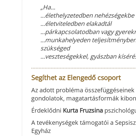
„Ha...
...élethelyzetedben nehézségekbe 
...életviteledben elakadtál
...párkapcsolatodban vagy gyerek
...munkahelyeden teljesítményben
szükséged
...veszteségekkel, gyászban kíséré
Segíthet az Elengedő csoport
Az adott probléma összefüggéseinek f
gondolatok, magatartásformák kibon
Érdeklődni
Kurta Fruzsina
pszichológ
A tevékenységek támogatói a Sepsisz
Egyház