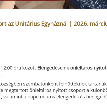
rt az Unitárius Egyháznál | 2026. márciu
-12:00 óra között
Elengedéseink önleltáros nyitot
.
zközségben szombatonként felnőtteknek tartanak
e megtartott önleltáros nyitott csoport a különb
, valamint a napi tudatos elengedés és beenged