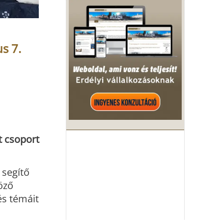
s 7.
t csoport
 segítő
öző
és témáit