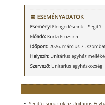
📅 ESEMÉNYADATOK
Esemény:
Elengedéseink – Segítő 
Előadó:
Kurta Fruzsina
Időpont:
2026. március 7., szombat
Helyszín:
Unitárius egyház melléké
Szervező:
Unitárius egyházközség
Segítő csoportok az Unitárius Egyh