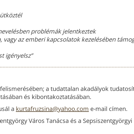
ütköztél
nevelésben problémák jelentkeztek
, vagy az emberi kapcsolatok kezelésében támo
st igényelsz”
elismerésében; a tudattalan akadályok tudatosí
tásában és kibontakoztatásában.
usál a
kurtafruzsina@yahoo.com
e-mail címen.
entgyörgy Város Tanácsa és a Sepsiszentgyörgyi 