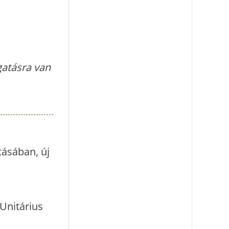
gatásra van
tásában, új
Unitárius