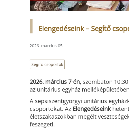
Elengedéseink – Segítő csopo
2026. március 05
Segitő csoportok
2026. március 7-én
, szombaton 10:30
az unitárius egyház melléképületében
A sepsiszentgyörgyi unitárius egyhá
csoportokat. Az
Elengedéseink
hetent
életszakaszokban megélt veszteségek
feszegeti.