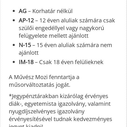
AG
– Korhatár nélkül
AP-12
– 12 éven aluliak számára csak
szülői engedéllyel vagy nagykorú
felügyelete mellett ajánlott
N-15
– 15 éven aluliak számára nem
ajánlott
IM-18
– Csak 18 éven felülieknek
A Művész Mozi fenntartja a
műsorváltoztatás jogát.
*Jegypénztárakban kizárólag érvényes
diák-, egyetemista igazolvány, valamint
nyugdíjszelvényes igazolvány
érvényesítésével tudnak kedvezményes
jegyet kiadni!