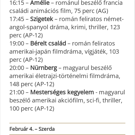
16:15 –
Amélie
– románul beszélő francia
családi animációs film, 75 perc (AG)
17:45 –
Szigetek
– román feliratos német-
angol-spanyol dráma, krimi, thriller, 123
perc (AP-12)
19:00 –
Bérelt család
– román feliratos
amerikai-japán filmdráma, vígjáték, 103
perc (AP-12)
20:00 –
Nürnberg
– magyarul beszélő
amerikai életrajzi-történelmi filmdráma,
148 perc (AP-12)
21:00 –
Mesterséges kegyelem
- magyarul
beszélő amerikai akciófilm, sci-fi, thriller,
100 perc (AP-12)
Február 4. – Szerda