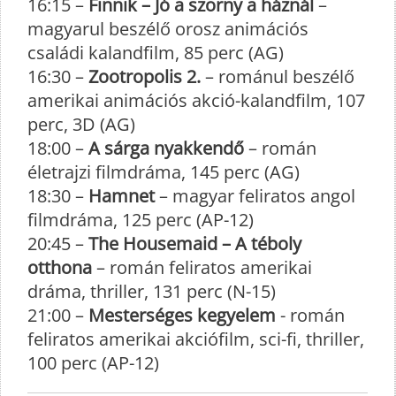
16:15 –
Finnik – Jó a szörny a háznál
–
magyarul beszélő orosz animációs
családi kalandfilm, 85 perc (AG)
16:30 –
Zootropolis 2.
– románul beszélő
amerikai animációs akció-kalandfilm, 107
perc, 3D (AG)
18:00 –
A sárga nyakkendő
– román
életrajzi filmdráma, 145 perc (AG)
18:30 –
Hamnet
– magyar feliratos angol
filmdráma, 125 perc (AP-12)
20:45 –
The Housemaid – A téboly
otthona
– román feliratos amerikai
dráma, thriller, 131 perc (N-15)
21:00 –
Mesterséges kegyelem
- román
feliratos amerikai akciófilm, sci-fi, thriller,
100 perc (AP-12)