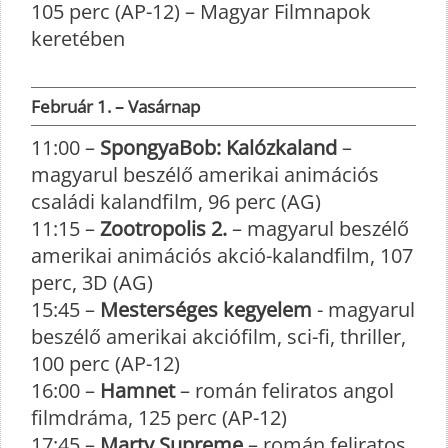
105 perc (AP-12) – Magyar Filmnapok
keretében
Február 1. – Vasárnap
11:00 –
SpongyaBob: Kalózkaland
–
magyarul beszélő amerikai animációs
családi kalandfilm, 96 perc (AG)
11:15 –
Zootropolis 2.
– magyarul beszélő
amerikai animációs akció-kalandfilm, 107
perc, 3D (AG)
15:45 –
Mesterséges kegyelem
- magyarul
beszélő amerikai akciófilm, sci-fi, thriller,
100 perc (AP-12)
16:00 –
Hamnet
– román feliratos angol
filmdráma, 125 perc (AP-12)
17:45 –
Marty Supreme
– román feliratos