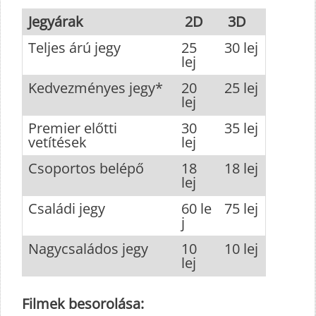
Jegyárak
2D
3D
Teljes árú jegy
25
30 lej
lej
Kedvezményes jegy*
20
25 lej
lej
Premier előtti
30
35 lej
vetítések
lej
Csoportos belépő
18
18 lej
lej
Családi jegy
60 le
75 lej
j
Nagycsaládos jegy
10
10 lej
lej
Filmek besorolása: