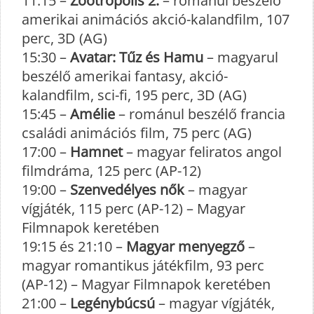
11:15 –
Zootropolis 2.
– románul beszélő
amerikai animációs akció-kalandfilm, 107
perc, 3D (AG)
15:30 –
Avatar: Tűz és Hamu
– magyarul
beszélő amerikai fantasy, akció-
kalandfilm, sci-fi, 195 perc, 3D (AG)
15:45 –
Amélie
– románul beszélő francia
családi animációs film, 75 perc (AG)
17:00 –
Hamnet
– magyar feliratos angol
filmdráma, 125 perc (AP-12)
19:00 –
Szenvedélyes nők
– magyar
vígjáték, 115 perc (AP-12) – Magyar
Filmnapok keretében
19:15 és 21:10 –
Magyar menyegző
–
magyar romantikus játékfilm, 93 perc
(AP-12) – Magyar Filmnapok keretében
21:00 –
Legénybúcsú
– magyar vígjáték,