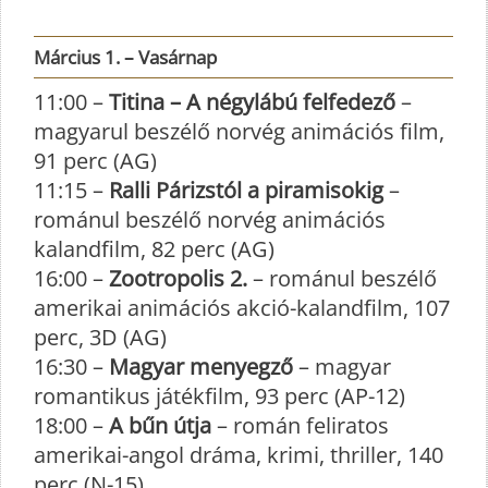
Március 1. – Vasárnap
11:00 –
Titina – A négylábú felfedező
–
magyarul beszélő norvég animációs film,
91 perc (AG)
11:15 –
Ralli Párizstól a piramisokig
–
románul beszélő norvég animációs
kalandfilm, 82 perc (AG)
16:00 –
Zootropolis 2.
– románul beszélő
amerikai animációs akció-kalandfilm, 107
perc, 3D (AG)
16:30 –
Magyar menyegző
– magyar
romantikus játékfilm, 93 perc (AP-12)
18:00 –
A bűn útja
– román feliratos
amerikai-angol dráma, krimi, thriller, 140
perc (N-15)