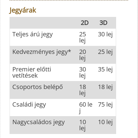
Jegyárak
2D
3D
Teljes árú jegy
25
30 lej
lej
Kedvezményes jegy*
20
25 lej
lej
Premier előtti
30
35 lej
vetítések
lej
Csoportos belépő
18
18 lej
lej
Családi jegy
60 le
75 lej
j
Nagycsaládos jegy
10
10 lej
lej