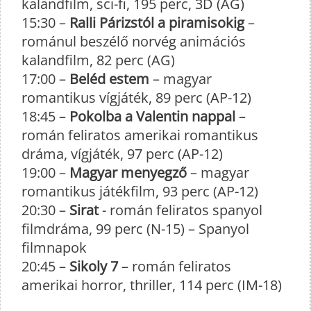
kalandfilm, sci-fi, 195 perc, 3D (AG)
15:30 –
Ralli Párizstól a piramisokig
–
románul beszélő norvég animációs
kalandfilm, 82 perc (AG)
17:00 –
Beléd estem
– magyar
romantikus vígjáték, 89 perc (AP-12)
18:45 –
Pokolba a Valentin nappal
–
román feliratos amerikai romantikus
dráma, vígjáték, 97 perc (AP-12)
19:00 –
Magyar menyegző
– magyar
romantikus játékfilm, 93 perc (AP-12)
20:30 –
Sirat
- román feliratos spanyol
filmdráma, 99 perc (N-15) – Spanyol
filmnapok
20:45 –
Sikoly 7
– román feliratos
amerikai horror, thriller, 114 perc (IM-18)