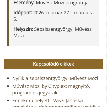
Esemény:
Művész Mozi programja
Időpont:
2026. február 27. - március
5.
Helyszín:
Sepsiszentgyörgy, Művész
Mozi
Kapcsolódó cikkek
Nyílik a sepsiszentgyörgyi Művész Mozi
Művész Mozi by Cityplex: megnyitó,
program és jegyárak
Emlékmű helyett - Vaszi Jánoska
emlékére c. dokumentumfilmet vetítik a