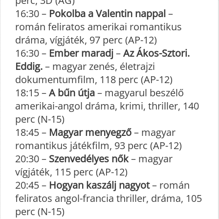
perc, 3D (AG)
16:30 –
Pokolba a Valentin nappal
–
román feliratos amerikai romantikus
dráma, vígjáték, 97 perc (AP-12)
16:30 –
Ember maradj
–
Az Ákos-Sztori.
Eddig.
– magyar zenés, életrajzi
dokumentumfilm, 118 perc (AP-12)
18:15 –
A bűn útja
– magyarul beszélő
amerikai-angol dráma, krimi, thriller, 140
perc (N-15)
18:45 –
Magyar menyegző
– magyar
romantikus játékfilm, 93 perc (AP-12)
20:30 –
Szenvedélyes nők
– magyar
vígjáték, 115 perc (AP-12)
20:45 –
Hogyan kaszálj nagyot
– román
feliratos angol-francia thriller, dráma, 105
perc (N-15)