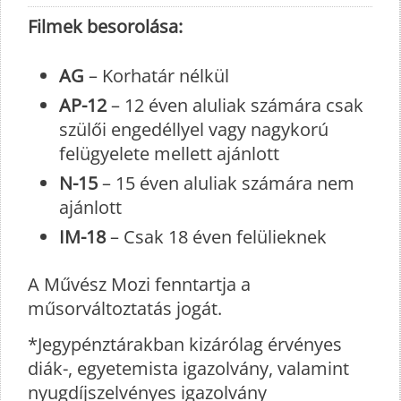
Filmek besorolása:
AG
– Korhatár nélkül
AP-12
– 12 éven aluliak számára csak
szülői engedéllyel vagy nagykorú
felügyelete mellett ajánlott
N-15
– 15 éven aluliak számára nem
ajánlott
IM-18
– Csak 18 éven felülieknek
A Művész Mozi fenntartja a
műsorváltoztatás jogát.
*Jegypénztárakban kizárólag érvényes
diák-, egyetemista igazolvány, valamint
nyugdíjszelvényes igazolvány