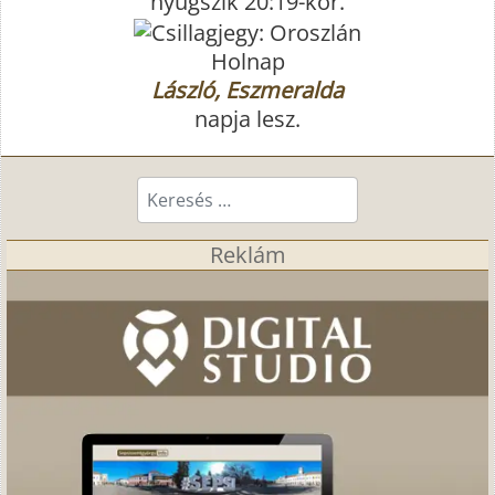
nyugszik 20:19-kor.
Holnap
László, Eszmeralda
napja lesz.
Keresés...
Reklám