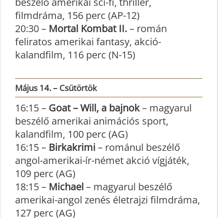
beszélő amerikai sci-fi, thriller,
filmdráma, 156 perc (AP-12)
20:30 –
Mortal Kombat II.
– román
feliratos amerikai fantasy, akció-
kalandfilm, 116 perc (N-15)
Május 14. – Csütörtök
16:15 –
Goat – Will, a bajnok
– magyarul
beszélő amerikai animációs sport,
kalandfilm, 100 perc (AG)
16:15 –
Birkakrimi
– románul beszélő
angol-amerikai-ír-német akció vígjáték,
109 perc (AG)
18:15 –
Michael
– magyarul beszélő
amerikai-angol zenés életrajzi filmdráma,
127 perc (AG)