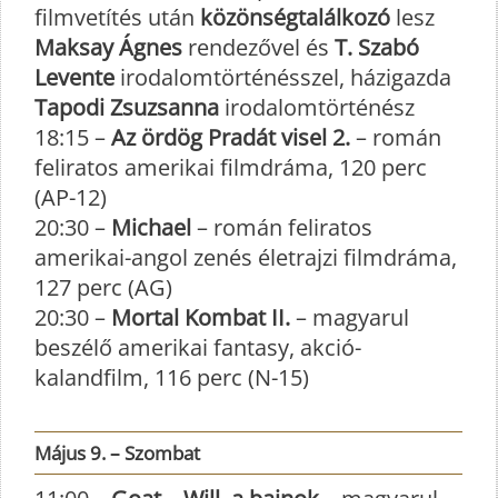
filmvetítés után
közönségtalálkozó
lesz
Maksay Ágnes
rendezővel és
T. Szabó
Levente
irodalomtörténésszel, házigazda
Tapodi Zsuzsanna
irodalomtörténész
18:15 –
Az ördög Pradát visel 2.
– román
feliratos amerikai filmdráma, 120 perc
(AP-12)
20:30 –
Michael
– román feliratos
amerikai-angol zenés életrajzi filmdráma,
127 perc (AG)
20:30 –
Mortal Kombat II.
– magyarul
beszélő amerikai fantasy, akció-
kalandfilm, 116 perc (N-15)
Május 9. – Szombat