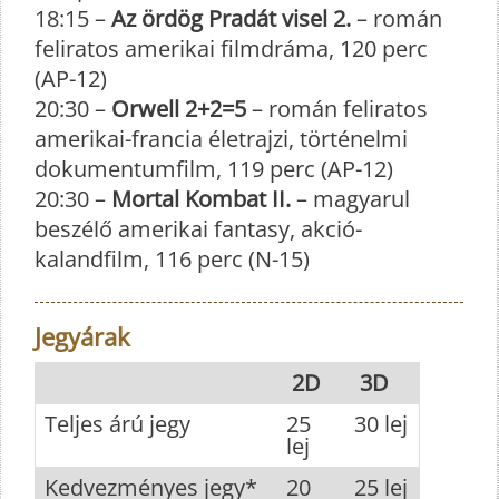
18:15 –
Az ördög Pradát visel 2.
– román
feliratos amerikai filmdráma, 120 perc
(AP-12)
20:30 –
Orwell 2+2=5
– román feliratos
amerikai-francia életrajzi, történelmi
dokumentumfilm, 119 perc (AP-12)
20:30 –
Mortal Kombat II.
– magyarul
beszélő amerikai fantasy, akció-
kalandfilm, 116 perc (N-15)
Jegyárak
2D
3D
Teljes árú jegy
25
30 lej
lej
Kedvezményes jegy*
20
25 lej