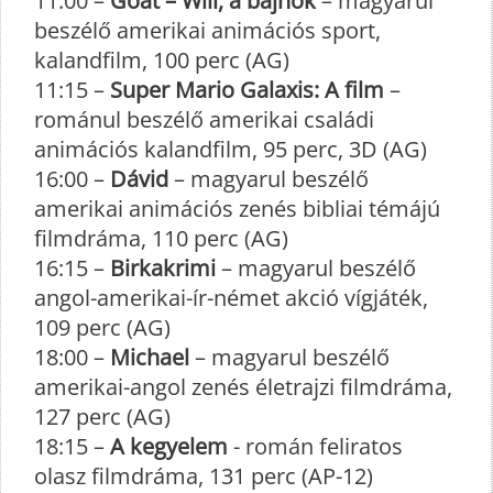
11:00 –
Goat – Will, a bajnok
– magyarul
beszélő amerikai animációs sport,
kalandfilm, 100 perc (AG)
11:15 –
Super Mario Galaxis: A film
–
románul beszélő amerikai családi
animációs kalandfilm, 95 perc, 3D (AG)
16:00 –
Dávid
– magyarul beszélő
amerikai animációs zenés bibliai témájú
filmdráma, 110 perc (AG)
16:15 –
Birkakrimi
– magyarul beszélő
angol-amerikai-ír-német akció vígjáték,
109 perc (AG)
18:00 –
Michael
– magyarul beszélő
amerikai-angol zenés életrajzi filmdráma,
127 perc (AG)
18:15 –
A kegyelem
- román feliratos
olasz filmdráma, 131 perc (AP-12)