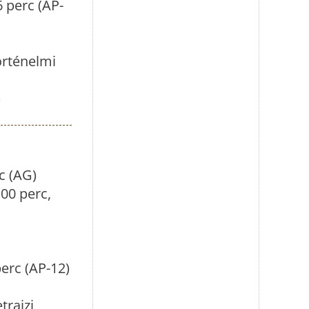
6 perc (AP-
örténelmi
)
c (AG)
00 perc,
perc (AP-12)
trajzi