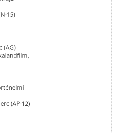
(N-15)
c (AG)
kalandfilm,
örténelmi
perc (AP-12)