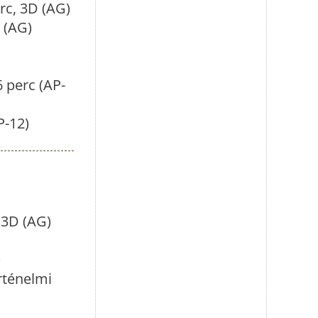
rc, 3D (AG)
 (AG)
6 perc (AP-
P-12)
 3D (AG)
)
rténelmi