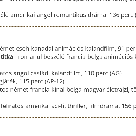
élő amerikai-angol romantikus dráma, 136 perc 
émet-cseh-kanadai animációs kalandfilm, 91 per
titka
- románul beszélő francia-belga animációs 
atos angol családi kalandfilm, 110 perc (AG)
játék, 115 perc (AP-12)
tos német-francia-kínai-belga-magyar életrajzi, t
eliratos amerikai sci-fi, thriller, filmdráma, 156 