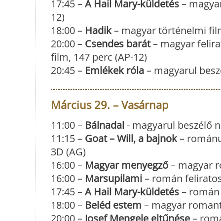
17:45 –
A Hail Mary-küldetés
– magyaru
12)
18:00 –
Hadik
– magyar történelmi fil
20:00 –
Csendes barát
– magyar felira
film, 147 perc (AP-12)
20:45 –
Emlékek róla
– magyarul besz
Március 29. – Vasárnap
11:00 –
Bálnadal
- magyarul beszélő n
11:15 –
Goat – Will, a bajnok
– románul
3D (AG)
16:00 –
Magyar menyegző
– magyar ro
16:00 –
Marsupilami
– román feliratos
17:45 –
A Hail Mary-küldetés
– román f
18:00 –
Beléd estem
– magyar romantik
20:00 –
Josef Mengele eltűnése
– romá