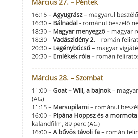
Március 27. – Péntek
16:15 –
Agyugrász
– magyarul beszélő 
16:30 –
Bálnadal
- románul beszélő né
18:30 –
Magyar menyegző
– magyar ro
18:30 –
Vadászidény 2.
– román felirat
20:30 –
Legénybúcsú
– magyar vígjáté
20:30 –
Emlékek róla
– román felirato
Március 28. – Szombat
11:00 –
Goat – Will, a bajnok
– magyaru
(AG)
11:15 –
Marsupilami
– románul beszélő
16:00 –
Pipána Hoppsz és a mormota 
kalandfilm, 89 perc (AG)
16:00 –
A bűvös távoli fa
– román felir