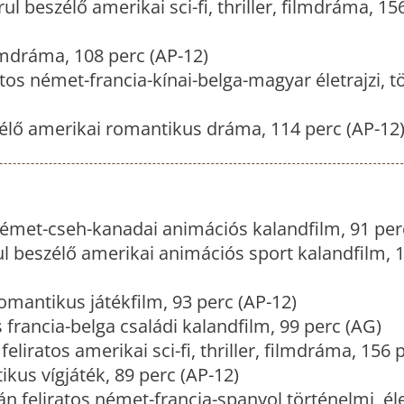
l beszélő amerikai sci-fi, thriller, filmdráma, 15
mdráma, 108 perc (AP-12)
tos német-francia-kínai-belga-magyar életrajzi, t
élő amerikai romantikus dráma, 114 perc (AP-12
émet-cseh-kanadai animációs kalandfilm, 91 per
 beszélő amerikai animációs sport kalandfilm, 1
mantikus játékfilm, 93 perc (AP-12)
 francia-belga családi kalandfilm, 99 perc (AG)
eliratos amerikai sci-fi, thriller, filmdráma, 156 
us vígjáték, 89 perc (AP-12)
n feliratos német-francia-spanyol történelmi, éle