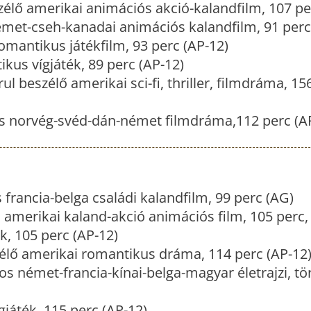
élő amerikai animációs akció-kalandfilm, 107 pe
met-cseh-kanadai animációs kalandfilm, 91 perc
mantikus játékfilm, 93 perc (AP-12)
us vígjáték, 89 perc (AP-12)
l beszélő amerikai sci-fi, thriller, filmdráma, 15
os norvég-svéd-dán-német filmdráma,112 perc (A
 francia-belga családi kalandfilm, 99 perc (AG)
amerikai kaland-akció animációs film, 105 perc,
k, 105 perc (AP-12)
élő amerikai romantikus dráma, 114 perc (AP-12
os német-francia-kínai-belga-magyar életrajzi, tö
gjáték, 115 perc (AP-12)