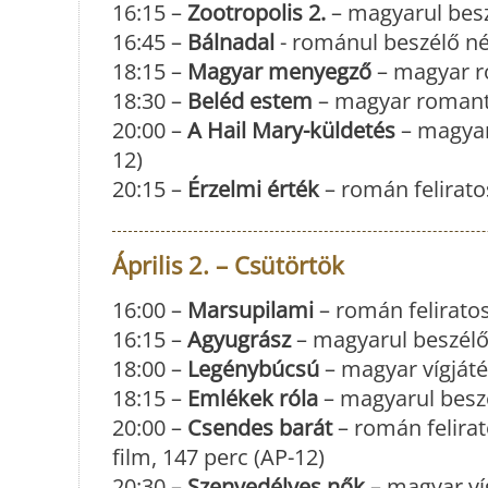
16:15 –
Zootropolis 2.
– magyarul besz
16:45 –
Bálnadal
- románul beszélő né
18:15 –
Magyar menyegző
– magyar ro
18:30 –
Beléd estem
– magyar romantik
20:00 –
A Hail Mary-küldetés
– magyaru
12)
20:15 –
Érzelmi érték
– román felirat
Április 2. – Csütörtök
16:00 –
Marsupilami
– román feliratos
16:15 –
Agyugrász
– magyarul beszélő 
18:00 –
Legénybúcsú
– magyar vígjáté
18:15 –
Emlékek róla
– magyarul besz
20:00 –
Csendes barát
– román felirat
film, 147 perc (AP-12)
20:30 –
Szenvedélyes nők
– magyar ví