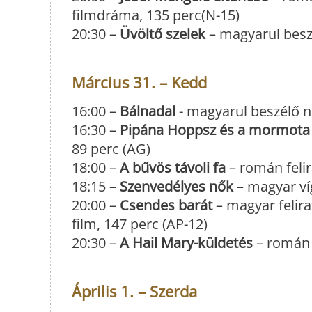
filmdráma, 135 perc(N-15)
20:30 –
Üvöltő szelek
– magyarul besz
Március 31. – Kedd
16:00 –
Bálnadal
- magyarul beszélő n
16:30 –
Pipána Hoppsz és a mormota 
89 perc (AG)
18:00 –
A bűvös távoli fa
– román felir
18:15 –
Szenvedélyes nők
– magyar víg
20:00 –
Csendes barát
– magyar felira
film, 147 perc (AP-12)
20:30 –
A Hail Mary-küldetés
– román f
Április 1. – Szerda